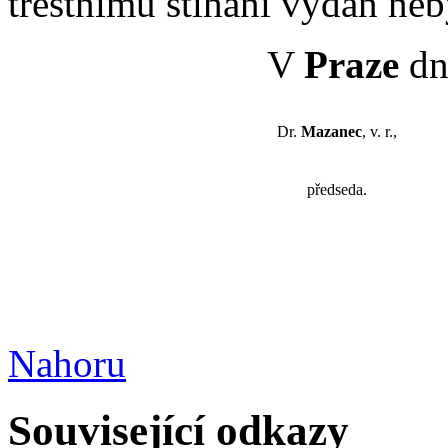
trestnímu stihání vydán neb
V
Praze
dn
Dr.
Mazanec
, v. r.,
předseda.
Nahoru
Související odkazy