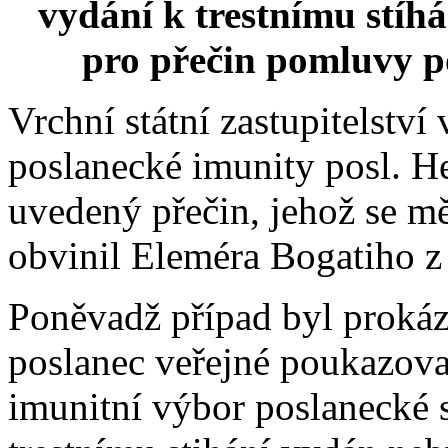
vydání k trestnímu stíh
pro přečin pomluvy pod
Vrchní státní zastupitelství
poslanecké imunity posl. H
uvedený přečin, jehož se měl
obvinil Eleméra Bogatiho z
Poněvadž případ byl prokáz
poslanec veřejné poukazovat
imunitní výbor poslanecké 