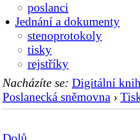
poslanci
Jednání a dokumenty
stenoprotokoly
tisky
rejstříky
Nacházíte se:
Digitální kni
Poslanecká sněmovna
›
Tis
Dolů