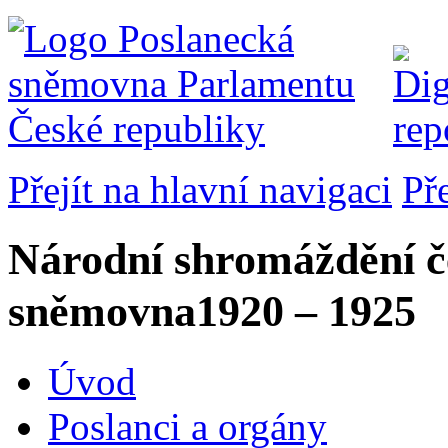
Přejít na hlavní navigaci
Př
Národní shromáždění č
sněmovna
1920 – 1925
Úvod
Poslanci a orgány