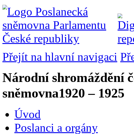
Přejít na hlavní navigaci
Př
Národní shromáždění č
sněmovna
1920 – 1925
Úvod
Poslanci a orgány