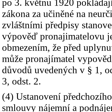
po 3. květnu 1920 pokládají
zákona za učiněné na neurč
zvláštními předpisy stanov
výpověď pronajimatelovu jes
obmezením, že před uplynu
může pronajímatel vypověd
důvodů uvedených v § 1, odst.
3, odst. 2.
(4) Ustanovení předchozího
smlouvy nájemní a podnáje