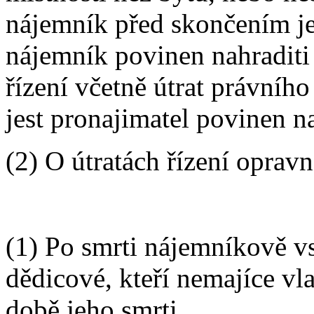
nájemník před skončením jed
nájemník povinen nahraditi
řízení včetně útrat právního
jest pronajimatel povinen na
(2) O útratách řízení opravn
(1) Po smrti nájemníkově v
dědicové, kteří nemajíce vla
době jeho smrti.