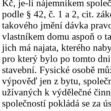
Kč, je-li nájemníkem spole
podle § 42, č. 1 a 2, cit. z
takového jmění dávka pravop
vlastníkem domu aspoň o ta
jich má najata, kterého nab
pro který bylo po tomto dn
stavební. Fysické osobě mů
výpověď jen z bytu, společn
užívaných k výdělečné činn
společností pokládá se za ús