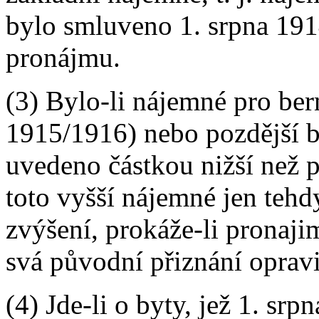
bylo smluveno 1. srpna 191
pronájmu.
(3) Bylo-li nájemné pro ber
1915/1916) nebo pozdější b
uvedeno částkou nižší než p
toto vyšší nájemné jen tehd
zvýšení, prokáže-li pronajim
svá původní přiznání opravi
(4) Jde-li o byty, jež 1. sr