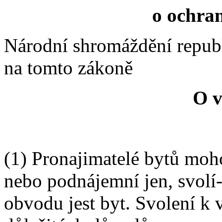
o ochra
Národní shromáždění repub
na tomto zákoně
O v
(1) Pronajimatelé bytů mo
nebo podnájemní jen, svolí-
obvodu jest byt. Svolení k