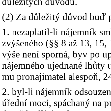
důležitých důvodů.
(2) Za důležitý důvod buď 
1. nezaplatil-li nájemník s
zvýšeného (§§ 8 až 13, 15, 
výše není sporná, byv po u
nájemného ujednané lhůty u
mu pronajimatel alespoň, 2
2. byl-li nájemník odsouzen 
úřední moci, spáchaný na pr