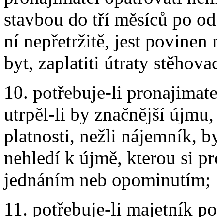
stavbou do tří měsíců po od
ní nepřetržitě, jest povine
byt, zaplatiti útraty stěhova
10. potřebuje-li pronajimat
utrpěl-li by značnější újmu
platnosti, nežli nájemník, b
nehledí k újmě, kterou si p
jednáním neb opominutím;
11. potřebuje-li majetník p