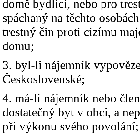
domě bydlící, nebo pro trest
spáchaný na těchto osobách
trestný čin proti cizímu ma
domu;
3. byl-li nájemník vypověz
Československé;
4. má-li nájemník nebo člen
dostatečný byt v obci, a ne
při výkonu svého povolání;