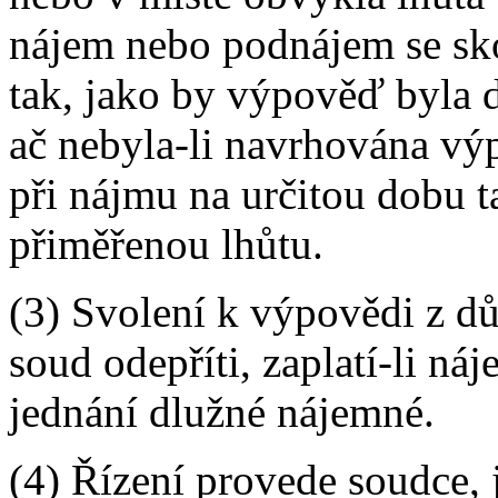
nájem nebo podnájem se sko
tak, jako by výpověď byla d
ač nebyla-li navrhována výp
při nájmu na určitou dobu t
přiměřenou lhůtu.
(3) Svolení k výpovědi z dův
soud odepříti, zaplatí-li n
jednání dlužné nájemné.
(4) Řízení provede soudce, 