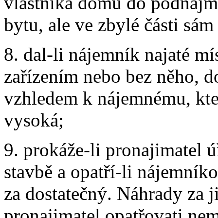
vlastníka domu do podnájmu
bytu, ale ve zbylé části sám
8. dal-li nájemník najaté mís
zařízením nebo bez něho, do
vzhledem k nájemnému, kter
vysoká;
9. prokáže-li pronajimatel ú
stavbě a opatří-li nájemník
za dostatečný. Náhrady za ji
pronajimatel opatřovati nem