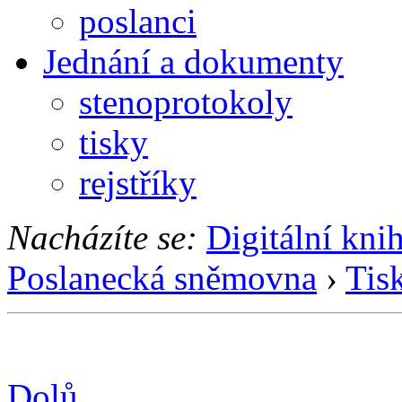
poslanci
Jednání a dokumenty
stenoprotokoly
tisky
rejstříky
Nacházíte se:
Digitální kni
Poslanecká sněmovna
›
Tis
Dolů