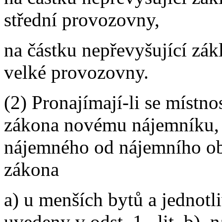
střední provozovny,
na částku nepřevyšující zák
velké provozovny.
(2) Pronajímají-li se místn
zákona novému nájemníku, j
nájemného od nájemního ob
zákona
a) u menších bytů a jednotli
uvedeny v odst. 1., lit. b),