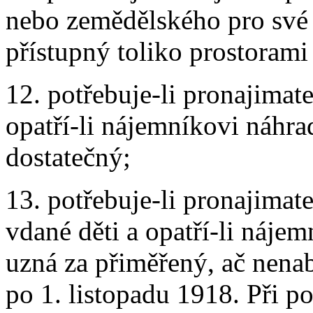
nebo zemědělského pro své 
přístupný toliko prostorami
12. potřebuje-li pronajimat
opatří-li nájemníkovi náhra
dostatečný;
13. potřebuje-li pronajimat
vdané děti a opatří-li náje
uzná za přiměřený, ač nen
po 1. listopadu 1918. Při p