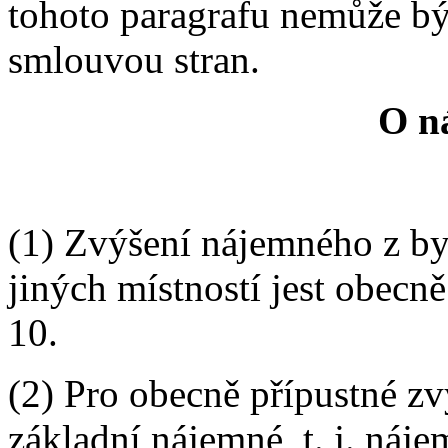
tohoto paragrafu nemůže b
smlouvou stran.
O n
(1) Zvýšení nájemného z byt
jiných místností jest obecn
10.
(2) Pro obecně přípustné z
základní nájemné, t. j. náje