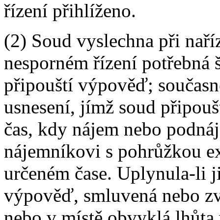
řízení přihlíženo.
(2) Soud vyslechna při nař
nesporném řízení potřebná š
připouští výpověď; současn
usnesení, jímž soud připouš
čas, kdy nájem nebo podnáje
nájemníkovi s pohrůžkou ex
určeném čase. Uplynula-li j
výpověď, smluvená nebo zv
nebo v místě obvyklá lhůta 