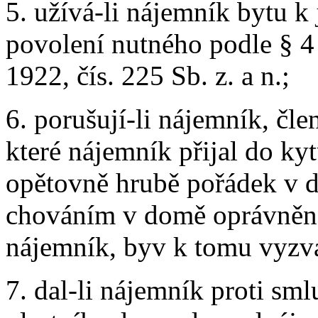
5. užívá-li nájemník bytu k
povolení nutného podle § 4
1922, čís. 225 Sb. z. a n.;
6. porušují-li nájemník, čl
které nájemník přijal do ky
opětovně hrubě pořádek v 
chováním v domě oprávněné 
nájemník, byv k tomu vyzv
7. dal-li nájemník proti sm