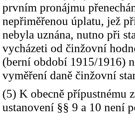
prvním pronájmu přenechán
nepřiměřenou úplatu, jež p
nebyla uznána, nutno při s
vycházeti od činžovní hodno
(berní období 1915/1916) n
vyměření daně činžovní sta
(5) K obecně přípustnému 
ustanovení §§ 9 a 10 není p