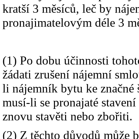
kratší 3 měsíců, leč by náj
pronajimatelovým déle 3 mě
(1) Po dobu účinnosti toho
žádati zrušení nájemní sml
li nájemník bytu ke značné
musí-li se pronajaté stavení
znovu stavěti nebo zbořiti.
(2) Z těchto důvodů může b