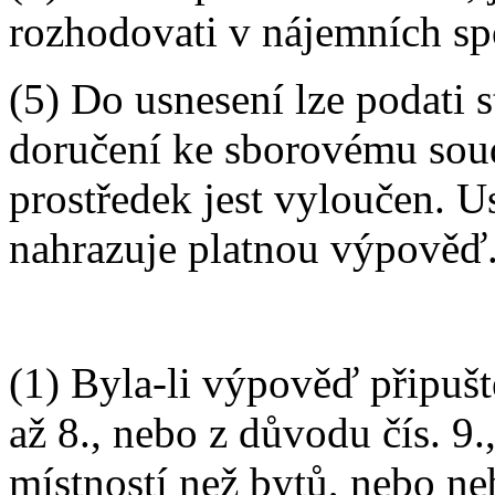
rozhodovati v nájemních sp
(5) Do usnesení lze podati 
doručení ke sborovému soudu
prostředek jest vyloučen. U
nahrazuje platnou výpověď
(1) Byla-li výpověď připuště
až 8., nebo z důvodu čís. 9
místností než bytů, nebo neb