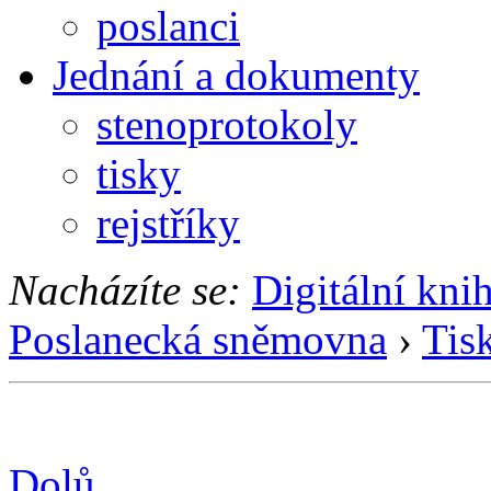
poslanci
Jednání a dokumenty
stenoprotokoly
tisky
rejstříky
Nacházíte se:
Digitální kni
Poslanecká sněmovna
›
Tis
Dolů