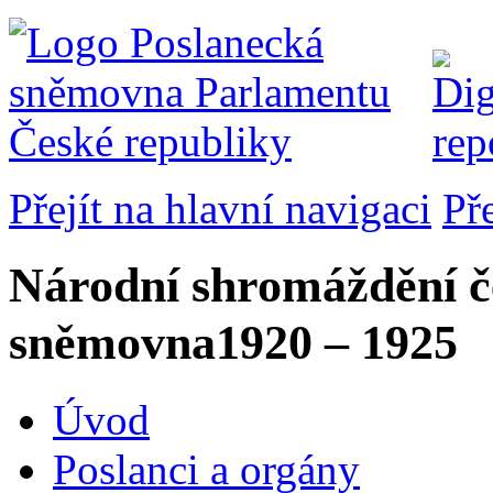
Přejít na hlavní navigaci
Př
Národní shromáždění č
sněmovna
1920 – 1925
Úvod
Poslanci a orgány