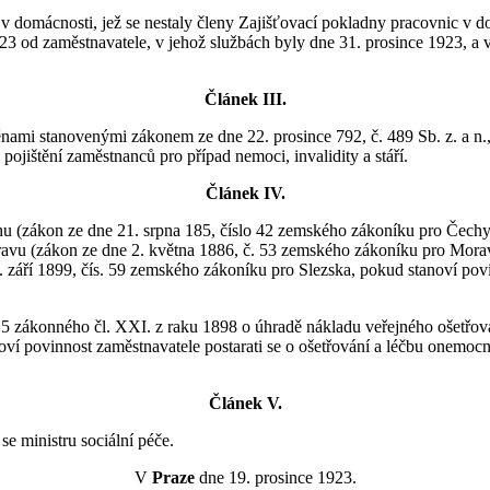
v domácnosti, jež se nestaly členy Zajišťovací pokladny pracovnic v 
1923 od zaměstnavatele, v jehož službách byly dne 31. prosince 1923
Článek III.
ěnami stanovenými zákonem ze dne 22. prosince 792, č. 489 Sb. z. a n.
ojištění zaměstnanců pro případ nemoci, invalidity a stáří.
Článek IV.
hu (zákon ze dne 21. srpna 185, číslo 42 zemského zákoníku pro Čechy
avu (zákon ze dne 2. května 1886, č. 53 zemského zákoníku pro Morav
 září 1899, čís. 59 zemského zákoníku pro Slezska, pokud stanoví povi
 5 zákonného čl. XXI. z raku 1898 o úhradě nákladu veřejného ošetřo
 povinnost zaměstnavatele postarati se o ošetřování a léčbu onemocnělý
Článek V.
e ministru sociální péče.
V
Praze
dne 19. prosince 1923.