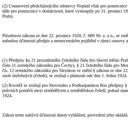
(2) Ustanovení předcházejícího odstavce Neplatí však pro pomocnice 
dále pro pomocnice v domácnosti, které vystoupily po 31. prosinci 
Prahy.
Působnost zákona ze dne 22. prosince 1920, č. 689 Sb. z. a n., se zm
nabudou účinnosti předpis a nemocenském pojištění v rámci osnovy a p
(1) Předpisy §u 21 prozatímního čeledního řádu hro hlavní město Pra
číslo 11 zemského zákoníku pro Čechy), § 21 čeledního řádu pro Mor
čís. 12 zemského zákoníku pro Slezskou ve znění § zákona ze dne 22.
osob služebných (čeledi), se zrušují s platností ode dne 1. ledna 1924.
(2) Rovněž se zrušují pro Slovensko a Podkarpatskou Rus předpisy §
právních poměrů mezi zemědělcem a zemědělskou čeledí, pokud stanoví
1924.
Zákon tento nabývá účinnosti dnem vyhlášení, provedení jeho ukládá s