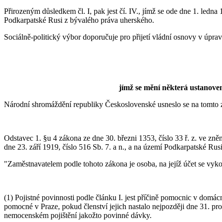
Přirozeným důsledkem čl. I, pak jest čí. IV., jímž se ode dne 1. led
Podkarpatské Rusi z bývalého práva uherského.
Sociálně-politický výbor doporučuje pro přijetí vládní osnovy v úprav
jímž se mění některá ustanove
Národní shromáždění republiky Československé usneslo se na tomto 
Odstavec 1. §u 4 zákona ze dne 30. březni 1353, číslo 33 ř. z. ve zně
dne 23. září 1919, číslo 516 Sb. 7. a n., a na území Podkarpatské Rusi 
"Zaměstnavatelem podle tohoto zákona je osoba, na jejíž účet se vyko
(1) Pojistné povinnosti podle článku I. jest příčině pomocnic v dom
pomocné v Praze, pokud členství jejich nastalo nejpozději dne 31. p
nemocenském pojištění jakožto povinné dávky.