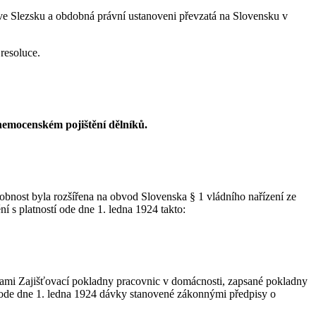
a ve Slezsku a obdobná právní ustanoveni převzatá na Slovensku v
 resoluce.
nemocenském pojištění dělníků.
ůsobnost byla rozšířena na obvod Slovenska § 1 vládního nařízení ze
ní s platností ode dne 1. ledna 1924 takto:
nkami Zajišťovací pokladny pracovnic v domácnosti, zapsané pokladny
e ode dne 1. ledna 1924 dávky stanovené zákonnými předpisy o