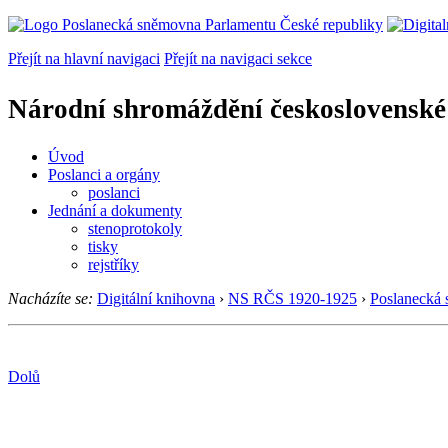
Přejít na hlavní navigaci
Přejít na navigaci sekce
Národní shromáždění československé
Úvod
Poslanci a orgány
poslanci
Jednání a dokumenty
stenoprotokoly
tisky
rejstříky
Nacházíte se:
Digitální knihovna
›
NS RČS 1920-1925
›
Poslanecká
Dolů