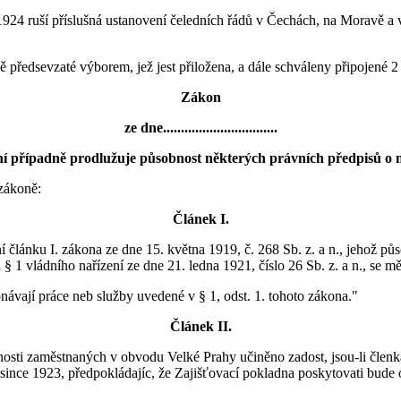
na 1924 ruší příslušná ustanovení čeledních řádů v Čechách, na Moravě 
ě předsevzaté výborem, jež jest přiložena, a dále schváleny připojené 2
Zákon
ze dne................................
ní případně prodlužuje působnost některých právních předpisů o 
zákoně:
Článek I.
ní článku I. zákona ze dne 15. května 1919, č. 268 Sb. z. a n., jehož p
§ 1 vládního nařízení ze dne 21. ledna 1921, číslo 26 Sb. z. a n., se mě
návají práce neb služby uvedené v § 1, odst. 1. tohoto zákona."
Článek II.
ácnosti zaměstnaných v obvodu Velké Prahy učiněno zadost, jsou-li čle
rosince 1923, předpokládajíc, že Zajišťovací pokladna poskytovati bud