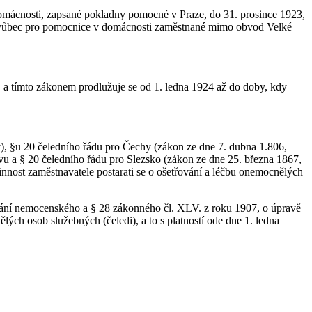
domácnosti, zapsané pokladny pomocné v Praze, do 31. prosince 1923,
, a vůbec pro pomocnice v domácnosti zaměstnané mimo obvod Velké
, a tímto zákonem prodlužuje se od 1. ledna 1924 až do doby, kdy
), §u 20 čeledního řádu pro Čechy (zákon ze dne 7. dubna 1.806,
u a § 20 čeledního řádu pro Slezsko (zákon ze dne 25. března 1867,
nnost zaměstnavatele postarati se o ošetřování a léčbu onemocnělých
vání nemocenského a § 28 zákonného čl. XLV. z roku 1907, o úpravě
ch osob služebných (čeledi), a to s platností ode dne 1. ledna