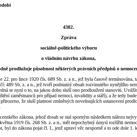
období
4382.
Zpráva
sociálně-politického výboru
o vládním návrhu zákona,
adně prodlužuje působnost některých právních předpisů o nemocensk
2. pro lince 1920 čís. 689 Sb. z. a n., jež byla časově termínována, t
 489 Sb. z. a n., jež tvoří podstatný obsah rozvinutého nynějšího nem
Jedná se nyní o to, na jakou dobu sluší ono prodloužení stanoviti. Uváží
ištění zaměstnanců pro případ nemoci, invalidity a stáří), a že tedy bu
řirozeno, že sluší platnost zmíněných novelisujících ustanovení prodl
.
 nemocenského zákona, jehož dosah se stal sporným následkem nálezu ne
 května 1919 čís. 268 Sb. z. a n., měl nepochybný úmysl rozšířiti nem
t, byl do zákona pojat čl. I., jenž upraví věc nesporně a to ode dole 