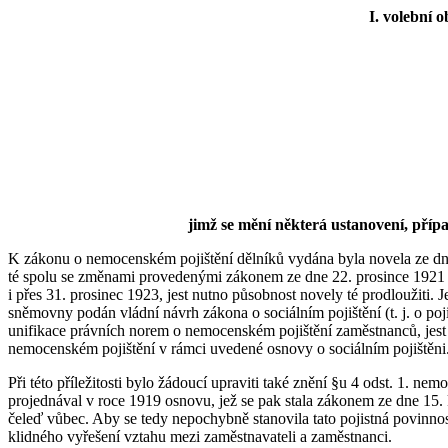
I. volební 
jimž se mění některá ustanovení, příp
K zákonu o nemocenském pojištění dělníků vydána byla novela ze dne 2
té spolu se změnami provedenými zákonem ze dne 22. prosince 1921 čí:
i přes 31. prosinec 1923, jest nutno působnost novely té prodloužiti. 
sněmovny podán vládní návrh zákona o sociálním pojištění (t. j. o poj
unifikace právních norem o nemocenském pojištění zaměstnanců, jest p
nemocenském pojištění v rámci uvedené osnovy o sociálním pojištěni
Při této příležitosti bylo žádoucí upraviti také znění §u 4 odst. 1.
projednával v roce 1919 osnovu, jež se pak stala zákonem ze dne 15.
čeleď vůbec. Aby se tedy nepochybně stanovila tato pojistná povinnos
klidného vyřešení vztahu mezi zaměstnavateli a zaměstnanci.