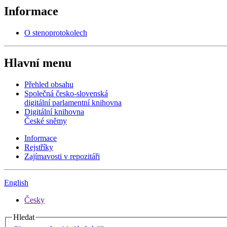
Informace
O stenoprotokolech
Hlavní menu
Přehled obsahu
Společná česko-slovenská
digitální parlamentní knihovna
Digitální knihovna
České sněmy
Informace
Rejstříky
Zajímavosti v repozitáři
English
Česky
Hledat