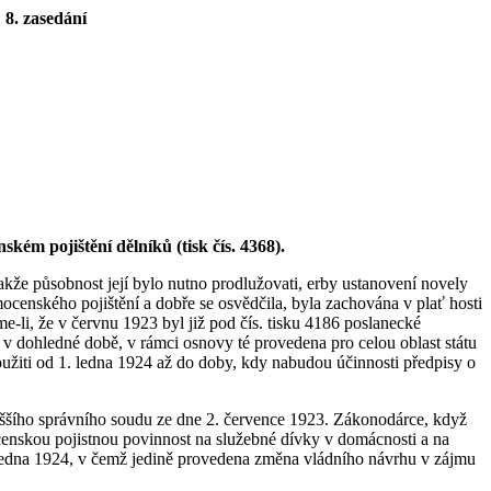
8. zasedání
ém pojištění dělníků (tisk čís. 4368).
akže působnost její bylo nutno prodlužovati, erby ustanovení novely
ocenského pojištění a dobře se osvědčila, byla zachována v plať hosti
me-li, že v červnu 1923 byl již pod čís. tisku 4186 poslanecké
de v dohledné době, v rámci osnovy té provedena pro celou oblast státu
oužiti od 1. ledna 1924 až do doby, kdy nabudou účinnosti předpisy o
jvyššího správního soudu ze dne 2. července 1923. Zákonodárce, když
ocenskou pojistnou povinnost na služebné dívky v domácnosti a na
1. ledna 1924, v čemž jedině provedena změna vládního návrhu v zájmu