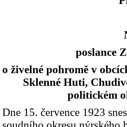
P
poslance Z
o živelné pohromě v obcích
Sklenné Huti, Chudiv
politickém o
Dne 15. července 1923 snes
soudního okresu nýrského h