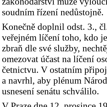
zákonodárství může vyloučit
soudním řízení nedůstojně.
Konečně doplnil odst. 3., čl.
veřejném líčení toho, kdo j
zbraň dle své služby, necht
omezovat účast na líčení o
četnictvu. V ostatním připo
a navrhl, aby plénum Náro
usnesení senátu schválilo.
V Praze dne 12. prosince 1