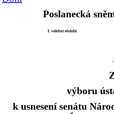
Poslanecká sněm
I. volební období
výboru úst
k usnesení senátu Náro