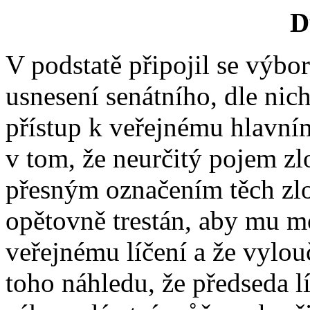
D
V podstatě připojil se výb
usnesení senátního, dle nic
přístup k veřejnému hlavním
v tom, že neurčitý pojem zl
přesným označením těch zlo
opětovně trestán, aby mu mo
veřejnému líčení a že vylouči
toho náhledu, že předseda lí