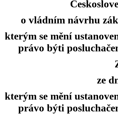
Českoslove
o vládním návrhu záko
kterým se mění ustanoven
právo býti posluchačem
ze dne
kterým se mění ustanoven
právo býti posluchačem