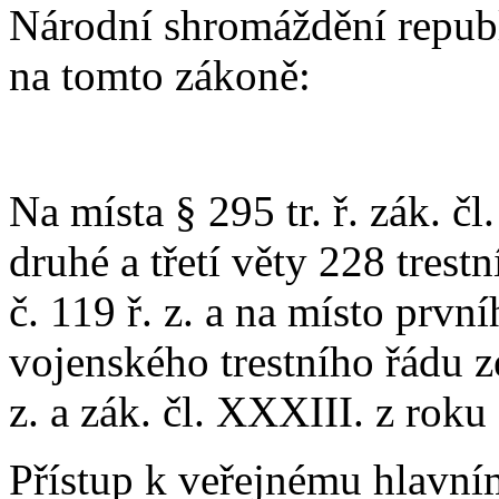
Národní shromáždění repub
na tomto zákoně:
Na místa § 295 tr. ř. zák. č
druhé a třetí věty 228 trest
č. 119 ř. z. a na místo prv
vojenského trestního řádu z
z. a zák. čl. XXXIII. z roku
Přístup k veřejnému hlavní