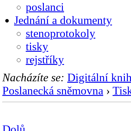
poslanci
Jednání a dokumenty
stenoprotokoly
tisky
rejstříky
Nacházíte se:
Digitální kni
Poslanecká sněmovna
›
Tis
Dolů