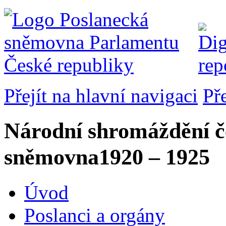
Přejít na hlavní navigaci
Př
Národní shromáždění č
sněmovna
1920 – 1925
Úvod
Poslanci a orgány