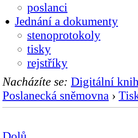
poslanci
Jednání a dokumenty
stenoprotokoly
tisky
rejstříky
Nacházíte se:
Digitální kni
Poslanecká sněmovna
›
Tis
Dolů