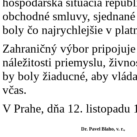
hospodárska situácia republ
obchodné smluvy, sjednané 
boly čo najrychlejšie v plat
Zahraničný výbor pripojuje
náležitosti priemyslu, živn
by boly žiaducné, aby vlád
včas.
V Prahe, dňa 12. listopadu 
Dr. Pavel Blaho, v. r.,