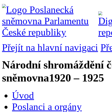
Přejít na hlavní navigaci
Př
Národní shromáždění č
sněmovna
1920 – 1925
Úvod
Poslanci a orgány