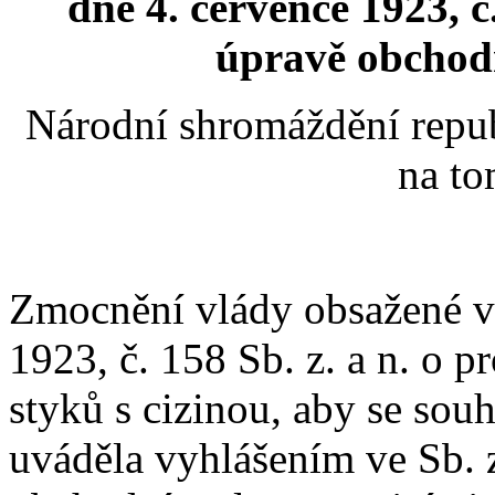
dne 4. července 1923, č
úpravě obchodn
Národní shromáždění repub
na to
Zmocnění vlády obsažené v 
1923, č. 158 Sb. z. a n. o 
styků s cizinou, aby se sou
uváděla vyhlášením ve Sb. z