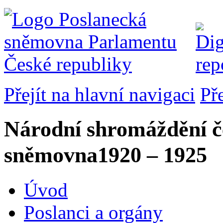
Přejít na hlavní navigaci
Př
Národní shromáždění č
sněmovna
1920 – 1925
Úvod
Poslanci a orgány