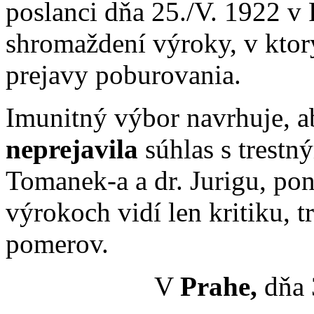
poslanci dňa 25./V. 1922 v
shromaždení výroky, v ktorý
prejavy poburovania.
Imunitný výbor navrhuje, 
neprejavila
súhlas s trest
Tomanek-a a dr. Jurigu, po
výrokoch vidí len kritiku, t
pomerov.
V
Prahe,
dňa 