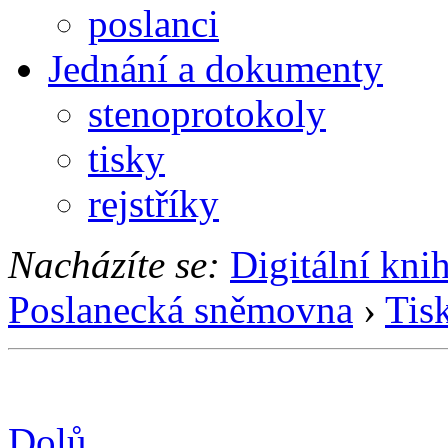
poslanci
Jednání a dokumenty
stenoprotokoly
tisky
rejstříky
Nacházíte se:
Digitální kni
Poslanecká sněmovna
›
Tis
Dolů