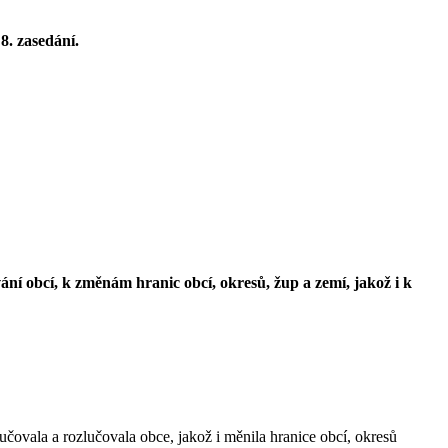
8. zasedání.
ání obcí, k změnám hranic obcí, okresů, žup a zemí, jakož i k
vala a rozlučovala obce, jakož i měnila hranice obcí, okresů