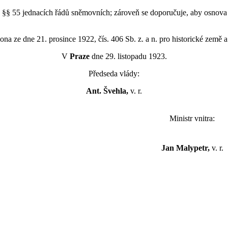
e §§ 55 jednacích řádů sněmovních; zároveň se doporučuje, aby osno
a ze dne 21. prosince 1922, čís. 406 Sb. z. a n. pro historické země 
V
Praze
dne 29. listopadu 1923.
Předseda vlády:
Ant. Švehla,
v. r.
Ministr vnitra:
Jan Malypetr,
v. r.