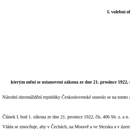
I. volební o
kterým mění se ustanovení zákona ze dne 21. prosince 1922, č
Národní shromáždění republiky Československé usneslo se na tomto 
Článek I. bod 1. zákona ze dne 21. prosince 1922, čís. 406 Sb. z. a n. 
Vláda se zmocňuje, aby v Čechách, na Moravě a ve Slezsku a v území