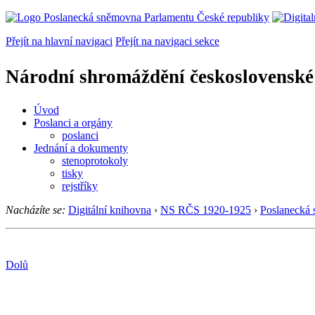
Přejít na hlavní navigaci
Přejít na navigaci sekce
Národní shromáždění československé
Úvod
Poslanci a orgány
poslanci
Jednání a dokumenty
stenoprotokoly
tisky
rejstříky
Nacházíte se:
Digitální knihovna
›
NS RČS 1920-1925
›
Poslanecká
Dolů