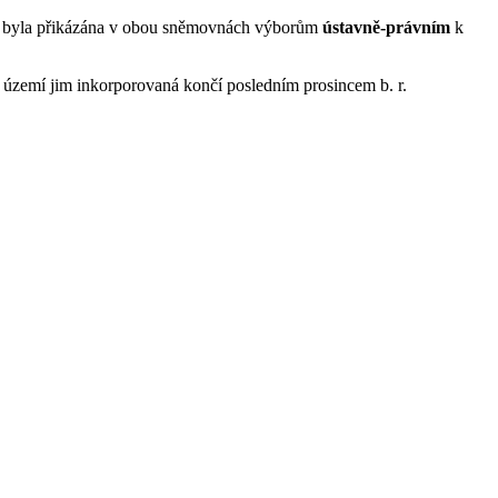
va byla přikázána v obou sněmovnách výborům
ústavně-právním
k
a území jim inkorporovaná končí posledním prosincem b. r.