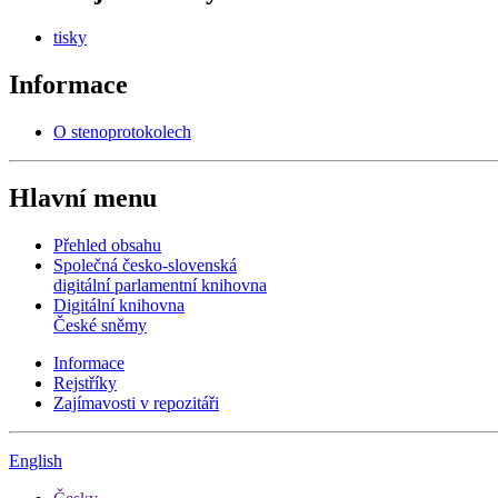
tisky
Informace
O stenoprotokolech
Hlavní menu
Přehled obsahu
Společná česko-slovenská
digitální parlamentní knihovna
Digitální knihovna
České sněmy
Informace
Rejstříky
Zajímavosti v repozitáři
English