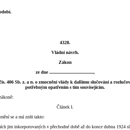
bdobí.
4328.
Vládní návrh.
Zákon
ze dne ......................................,
ís. 406 Sb. z. a n. o zmocnění vlády k dalšímu slučování a rozlučov
potřebným opatřením s tím souvisejícím.
zákoně:
Článek I.
mění se a má zníti takto:
ch jim inkorporovaných v přechodné době až do konce dubna 1924 slučo