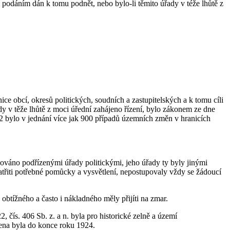
 podáním dán k tomu podnět, nebo bylo-li těmito úřady v téže lhůtě z
e obcí, okresů politických, soudních a zastupitelských a k tomu cíli
y v těže lhůtě z moci úřední zahájeno řízení, bylo zákonem ze dne
2 bylo v jednání více jak 900 případů územních změn v hranicích
cováno podřízenými úřady politickými, jeho úřady ty byly jinými
třiti potřebné pomůcky a vysvětlení, nepostupovaly vždy se žádoucí
 obtížného a často i nákladného měly přijíti na zmar.
 čís. 406 Sb. z. a n. byla pro historické zelně a území
řena byla do konce roku 1924.