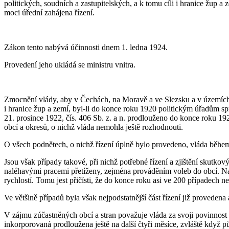
politických, soudních a zastupitelských, a k tomu cíli i hranice žup
moci úřední zahájena řízení.
Zákon tento nabývá účinnosti dnem 1. ledna 1924.
Provedení jeho ukládá se ministru vnitra.
Zmocnění vlády, aby v Čechách, na Moravě a ve Slezsku a v územích ji
i hranice žup a zemí, byl-li do konce roku 1920 politickým úřadům s
21. prosince 1922, čís. 406 Sb. z. a n. prodlouženo do konce roku 1
obcí a okresů, o nichž vláda nemohla ještě rozhodnouti.
O všech podnětech, o nichž řízení úplně bylo provedeno, vláda během
Jsou však případy takové, při nichž potřebné řízení a zjištění skutk
naléhavými pracemi přetíženy, zejména prováděním voleb do obcí. Nam
rychlostí. Tomu jest přičísti, že do konce roku asi ve 200 případech ne
Ve většině případů byla však nejpodstatnější část řízení již provedena
V zájmu zúčastněných obcí a stran považuje vláda za svoji povinnost ž
inkorporovaná prodloužena ještě na další čtyři měsíce, zvláště kdy