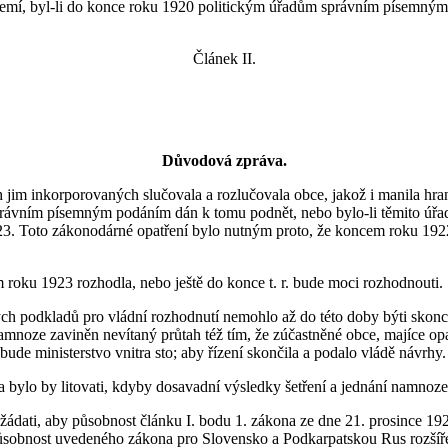
 a zemí, byl-li do konce roku 1920 politickým úřadům správním písemným
Článek II.
Důvodová zpráva.
m inkorporovaných slučovala a rozlučovala obce, jakož i manila hranic
právním písemným podáním dán k tomu podnět, nebo bylo-li těmito úřad
923. Toto zákonodárné opatření bylo nutným proto, že koncem roku 192
 roku 1923 rozhodla, nebo ještě do konce t. r. bude moci rozhodnouti.
ových podkladů pro vládní rozhodnutí nemohlo až do této doby býti skon
noze zaviněn nevítaný průtah též tím, že zúčastněné obce, majíce opa
bude ministerstvo vnitra sto; aby řízení skončila a podalo vládě návrhy.
 a bylo by litovati, kdyby dosavadní výsledky šetření a jednání namnoze
ádati, aby působnost článku I. bodu 1. zákona ze dne 21. prosince 1922,
ž působnost uvedeného zákona pro Slovensko a Podkarpatskou Rus rozší