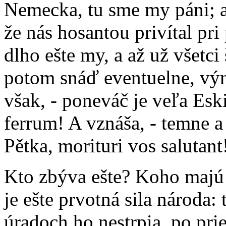
Nemecka, tu sme my páni; a
že nás hosantou privítal pr
dlho ešte my, a až už všetci
potom snáď eventuelne, výn
však, - poneváč je veľa Esk
ferrum! A vznáša, - temne 
Pětka, morituri vos salutant
Kto zbýva ešte? Koho majú 
je ešte prvotná sila národa: 
úradoch ho nestrpia, po pr