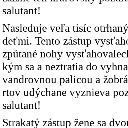
salutant!
Nasleduje veľa tisíc otrhan
deťmi. Tento zástup vysťah
zpútané nohy vysťahovalec
kým sa a neztratia do vyhna
vandrovnou palicou a žobrá
rtov udýchane vyznieva poz
salutant!
Strakatý zástup žene sa dvo