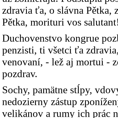
zdravia ťa, o slávna Pětka, 
Pětka, morituri vos salutant
Duchovenstvo kongrue pozba
penzisti, ti všetci ťa zdravia
venovaní, - lež aj mortui - 
pozdrav.
Sochy, pamätne stĺpy, vdovy,
nedozierny zástup zponížen
velikánov a rumy ich prác 