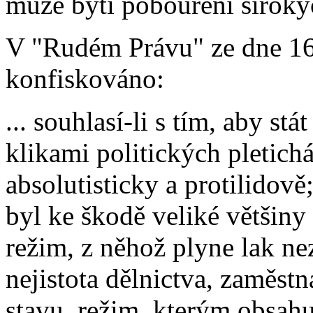
může býti pobouření širokýc
V "Rudém Právu" ze dne 16. 
konfiskováno:
... souhlasí-li s tím, aby s
klikami politických pletich
absolutisticky a protilidově
byl ke škodě veliké většiny 
režim, z něhož plyne lak ne
nejistota dělnictva, zaměstn
stavu, režim, kterým obsahu