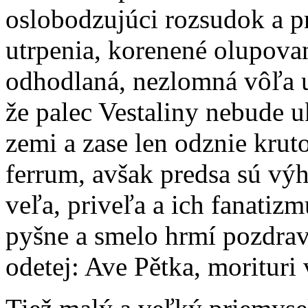
oslobodzujúci rozsudok a p
utrpenia, korenené olupova
odhodlaná, nezlomná vôľa u
že palec Vestaliny nebude 
zemi a zase len odznie krut
ferrum, avšak predsa sú výh
veľa, priveľa a ich fanatiz
pyšne a smelo hrmí pozdrav 
odetej: Ave Pětka, morituri 