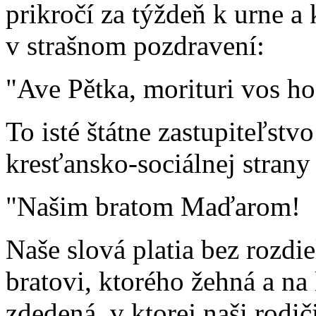
prikročí za týždeň k urne a
v strašnom pozdravení:
"Ave Pětka, morituri vos ho
To isté štátne zastupiteľstv
kresťansko-sociálnej strany
"Našim bratom Maďarom!
Naše slová platia bez rozd
bratovi, ktorého žehná a na
zdedená, v ktorej naši rodi