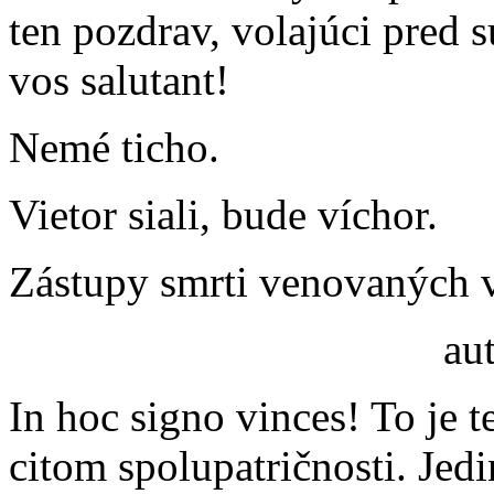
ten pozdrav, volajúci pred 
vos salutant!
Nemé ticho.
Vietor siali, bude víchor.
Zástupy smrti venovaných 
au
In hoc signo vinces! To je t
citom spolupatričnosti. Jed