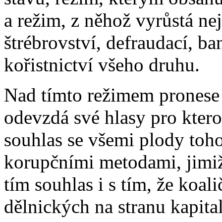
a režim, z něhož vyrůstá ne
štrébrovství, defraudací, b
kořistnictví všeho druhu.
Nad tímto režimem pronese 
odevzdá své hlasy pro ktero
souhlas se všemi plody toho
korupčními metodami, jimiž 
tím souhlas i s tím, že koali
dělnických na stranu kapitali