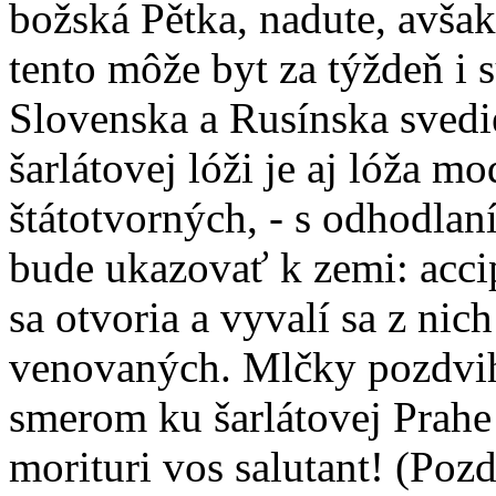
božská Pětka, nadute, avša
tento môže byt za týždeň i
Slovenska a Rusínska svedie
šarlátovej lóži je aj lóža m
štátotvorných, - s odhodlan
bude ukazovať k zemi: acci
sa otvoria a vyvalí sa z nic
venovaných. Mlčky pozdvihn
smerom ku šarlátovej Prahe
morituri vos salutant! (Poz