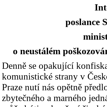
Int
poslance S
minis
o neustálém poškozován
Denně se opakující konfisk
komunistické strany v Čes
Praze nutí nás opětně předl
zbytečného a marného jedn