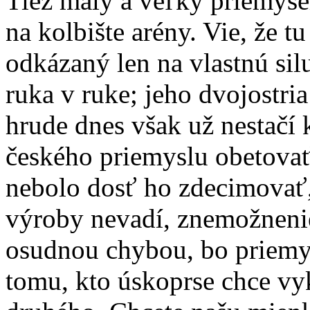
Tiež malý a veľký priemyse
na kolbište arény. Vie, že tu
odkázaný len na vlastnú sil
ruka v ruke; jeho dvojostri
hrude dnes však už nestačí 
českého priemyslu obetovať
nebolo dosť ho zdecimovať
výroby nevadí, znemožnenie
osudnou chybou, bo priemys
tomu, kto úskoprse chce vy