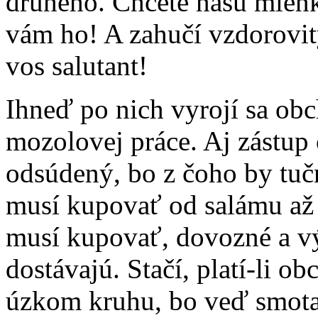
druhého. Chcete našu mien
vám ho! A zahučí vzdorovit
vos salutant!
Ihneď po nich vyrojí sa ob
mozolovej práce. Aj zástup
odsúdený, bo z čoho by tuč
musí kupovať od salámu až 
musí kupovať, dovozné a v
dostávajú. Stačí, platí-li o
úzkom kruhu, bo veď smota