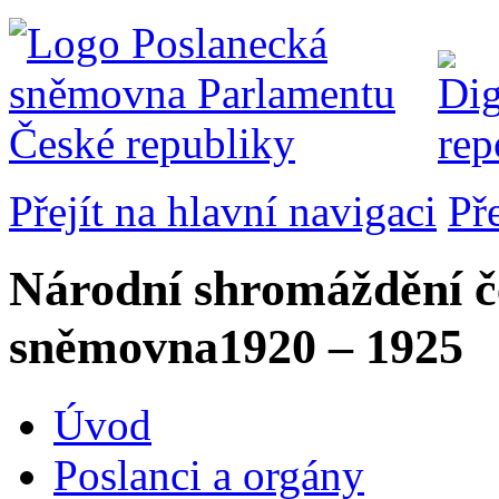
Přejít na hlavní navigaci
Př
Národní shromáždění č
sněmovna
1920 – 1925
Úvod
Poslanci a orgány