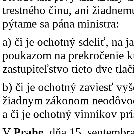
trestného činu, ani žiadne
pýtame sa pána ministra:
a) či je ochotný sdeliť, na
poukazom na prekročenie kt
zastupiteľstvo tieto dve tlač
b) či je ochotný zaviesť vy
žiadnym zákonom neodôvodn
a či je ochotný vinníkov prí
V
Prahe,
dňa 15. septembr