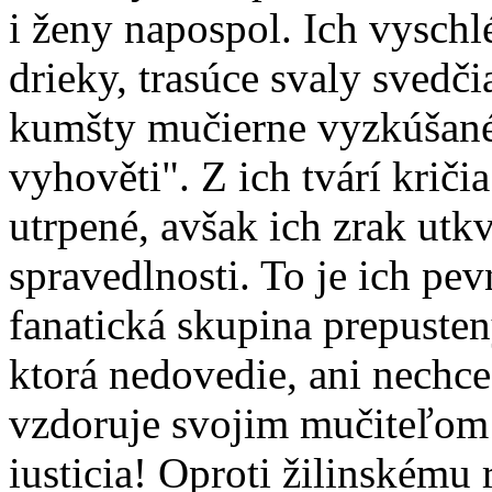
i ženy napospol. Ich vyschlé
drieky, trasúce svaly svedč
kumšty mučierne vyzkúšané.
vyhověti". Z ich tvárí krič
utrpené, avšak ich zrak utkv
spravedlnosti. To je ich pev
fanatická skupina prepuste
ktorá nedovedie, ani nechce
vzdoruje svojim mučiteľom a
iusticia! Oproti žilinskému