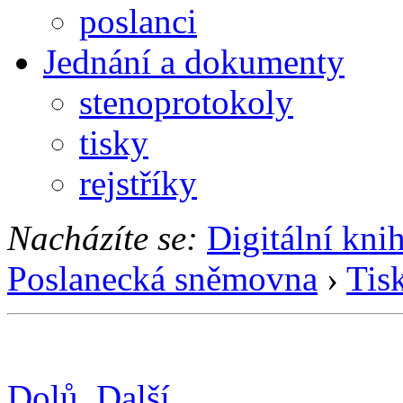
poslanci
Jednání a dokumenty
stenoprotokoly
tisky
rejstříky
Nacházíte se:
Digitální kni
Poslanecká sněmovna
›
Tis
Dolů
Další