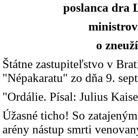
poslanca dra 
ministrov
o zneuží
Štátne zastupiteľstvo v Brat
"Népakaratu" zo dňa 9. sept
"Ordálie. Písal: Julius Kaise
Úžasné ticho! So zatajený
arény nástup smrti venovaný