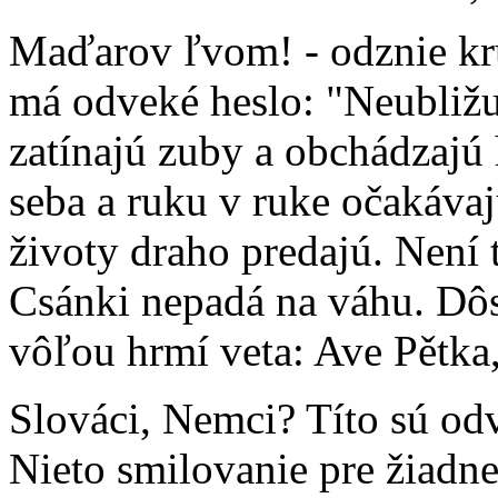
Maďarov ľvom! - odznie kru
má odveké heslo: "Neubližu
zatínajú zuby a obchádzajú 
seba a ruku v ruke očakávaj
životy draho predajú. Není 
Csánki nepadá na váhu. Dô
vôľou hrmí veta: Ave Pětka,
Slováci, Nemci? Títo sú odve
Nieto smilovanie pre žiadne