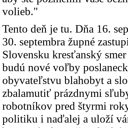
volieb."
Tento deň je tu. Dňa 16. se
30. septembra župné zastup
Slovensku kresťanský smer 
budú nové voľby poslaneck
obyvateľstvu blahobyt a slo
zbalamutiť prázdnymi sľuby
robotníkov pred štyrmi roky
politiku i naďalej a uloží vá