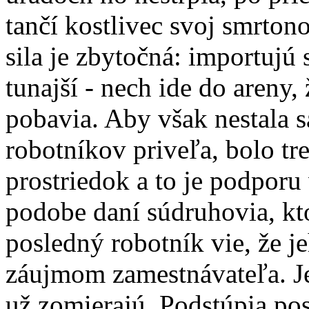
tančí kostlivec svoj smrton
sila je zbytočná: importujú 
tunajší - nech ide do areny,
pobavia. Aby však nestala s
robotníkov priveľa, bolo tr
prostriedok a to je podporu
podobe daní súdruhovia, kto
posledný robotník vie, že j
záujmom zamestnávateľa. Jed
už zomierajú. Podstúpia po