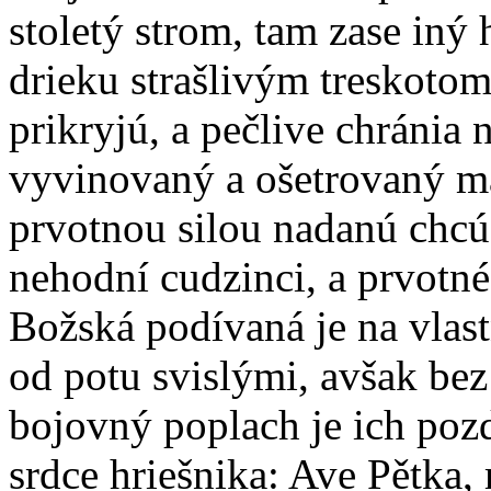
stoletý strom, tam zase iný
drieku strašlivým treskoto
prikryjú, a pečlive chránia 
vyvinovaný a ošetrovaný m
prvotnou silou nadanú chcú
nehodní cudzinci, a prvotn
Božská podívaná je na vlas
od potu svislými, avšak bez
bojovný poplach je ich poz
srdce hriešnika: Ave Pětka, 