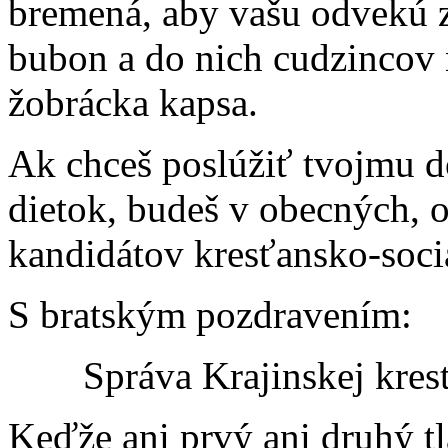
bremená, aby vašu odvekú 
bubon a do nich cudzincov n
žobrácka kapsa.
Ak chceš poslúžiť tvojmu d
dietok, budeš v obecných, 
kandidátov kresťansko-sociá
S bratským pozdravením:
Správa Krajinskej kresť
Keďže ani prvý ani druhý t