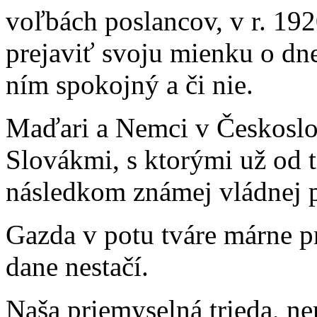
voľbách poslancov, v r. 19
prejaviť svoju mienku o dn
ním spokojný a či nie.
Maďari a Nemci v Českoslov
Slovákmi, s ktorými už od ti
následkom známej vládnej p
Gazda v potu tváre márne pr
dane nestačí.
Naša priemyselná trieda, ne