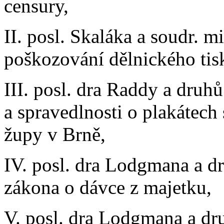
censury,
II. posl. Skaláka a soudr. m
poškozování dělnického tis
III. posl. dra Raddy a druhů
a spravedlnosti o plakátech
župy v Brně,
IV. posl. dra Lodgmana a d
zákona o dávce z majetku,
V. posl. dra Lodgmana a dru