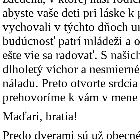
abyste vaše deti pri láske k
vychovali v týchto dňoch u
budúcnosť patrí mládeži a o
ešte vie sa radovať. S našic
dlholetý víchor a nesmierné 
náladu. Preto otvorte srdci
prehovoríme k vám v mene dv
Maďari, bratia!
Predo dverami sú už obecné