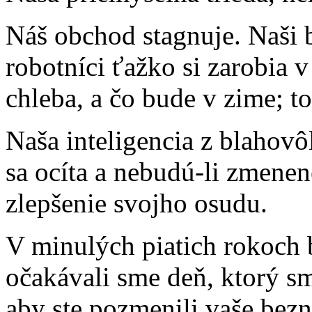
Náš obchod stagnuje. Naši b
robotníci ťažko si zarobia 
chleba, a čo bude v zime; t
Naša inteligencia z blahovô
sa ocíta a nebudú-li zmene
zlepšenie svojho osudu.
V minulých piatich rokoch b
očakávali sme deň, ktorý sm
aby ste pozmenili vaše bezn