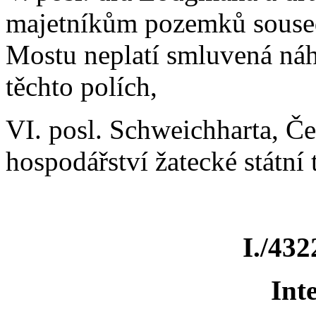
majetníkům pozemků sousedí
Mostu neplatí smluvená náh
těchto polích,
VI. posl. Schweichharta, Če
hospodářství žatecké státní 
I./432
Int