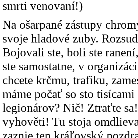
smrti venovaní!)
Na ošarpané zástupy chromý
svoje hladové zuby. Rozsud
Bojovali ste, boli ste ranení
ste samostatne, v organizáci
chcete krčmu, trafiku, zames
máme počať so sto tisícami
legionárov? Nič! Ztraťte sa
vyhověti! Tu stoja omdlievaj
zaznie ten kráľovský pozdra