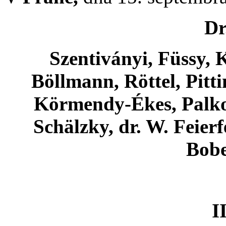
Dr
Szentiványi, Füssy, 
Böllmann, Röttel, Pitti
Körmendy-Ékes, Palkov
Schälzky, dr. W. Feierf
Bobe
I