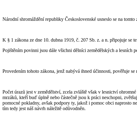
Národní shromáždění republiky Československé usneslo se na tomto 
K § 1 zákona ze dne 10. dubna 1919, č. 207 Sb. z. a n. připojuje se t
Pojištěním povinni jsou dále všichni dělníci zemědělských a lesních pod
Provedením tohoto zákona, jenž nabývá ihned účinnosti, pověřuje se m
Počet úrazů jest v zemědělství, zcela zvláště však v lesnictví ohromné
mrzáků, kteří buď úplně nebo částečně jsou k práci neschopni, zvětšuje 
pomocné pokladny, avšak podpory ty, jakož i pomoc obci naprosto nest
tím tedy jest náš návrh náležitě odůvodněn.