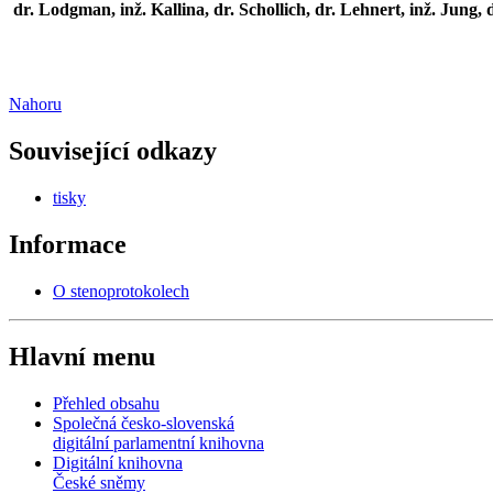
dr. Lodgman, inž. Kallina, dr. Schollich, dr. Lehnert, inž. Jung,
Nahoru
Související odkazy
tisky
Informace
O stenoprotokolech
Hlavní menu
Přehled obsahu
Společná česko-slovenská
digitální parlamentní knihovna
Digitální knihovna
České sněmy