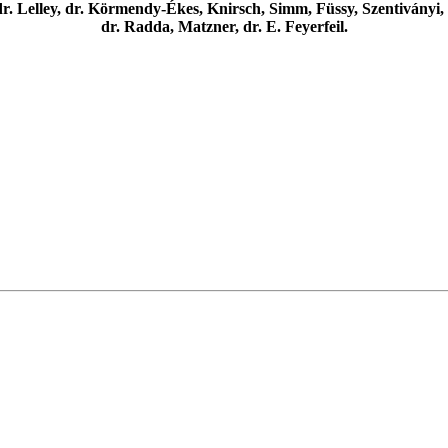
 dr. Lelley, dr. Körmendy-Ékes, Knirsch, Simm, Füssy, Szentiványi,
dr. Radda, Matzner, dr. E. Feyerfeil.