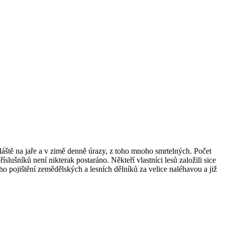
zvláště na jaře a v zimě denně úrazy, z toho mnoho smrtelných. Počet
slušníků není nikterak postaráno. Někteří vlastníci lesů založili sice
o pojištění zemědělských a lesních dělníků za velice naléhavou a již