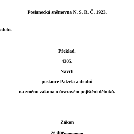
Poslanecká sněmovna N. S. R. Č. 1923.
bdobí.
Překlad.
4305.
Návrh
poslance Patzela a druhů
na změnu zákona o úrazovém pojištění dělníků.
Zákon
ze dne................