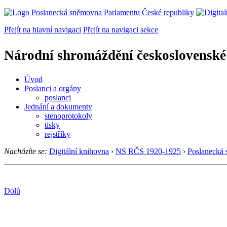
Přejít na hlavní navigaci
Přejít na navigaci sekce
Národní shromáždění československé
Úvod
Poslanci a orgány
poslanci
Jednání a dokumenty
stenoprotokoly
tisky
rejstříky
Nacházíte se:
Digitální knihovna
›
NS RČS 1920-1925
›
Poslanecká
Dolů