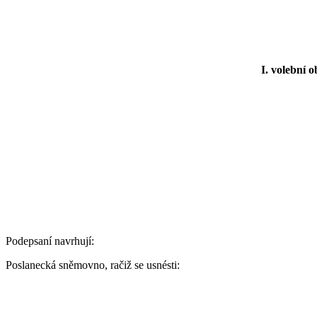
I. volební o
Podepsaní navrhují:
Poslanecká sněmovno, račiž se usnésti: