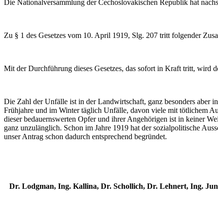
Die Nationalversammlung der Čechoslovakischen Republik hat nachs
Zu § 1 des Gesetzes vom 10. April 1919, Slg. 207 tritt folgender Zusat
Mit der Durchführung dieses Gesetzes, das sofort in Kraft tritt, wird d
Die Zahl der Unfälle ist in der Landwirtschaft, ganz besonders aber 
Frühjahre und im Winter täglich Unfälle, davon viele mit tötlichem A
dieser bedauernswerten Opfer und ihrer Angehörigen ist in keiner We
ganz unzulänglich. Schon im Jahre 1919 hat der sozialpolitische Aussc
unser Antrag schon dadurch entsprechend begründet.
Dr. Lodgman, Ing. Kallina, Dr. Schollich, Dr. Lehnert, Ing. Ju