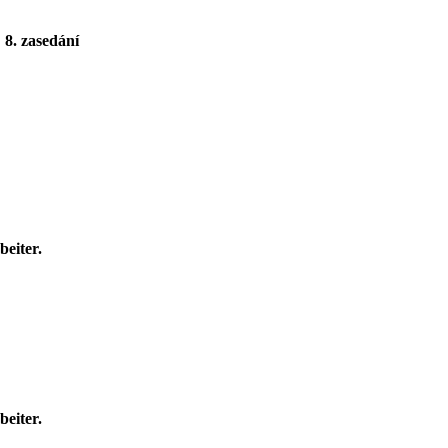
8. zasedání
eiter.
beiter.