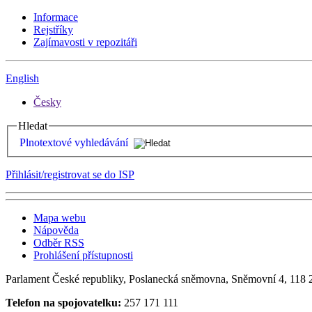
Informace
Rejstříky
Zajímavosti v repozitáři
English
Česky
Hledat
Plnotextové vyhledávání
Přihlásit/registrovat se do ISP
Mapa webu
Nápověda
Odběr RSS
Prohlášení přístupnosti
Parlament České republiky, Poslanecká sněmovna, Sněmovní 4, 118 2
Telefon na spojovatelku:
257 171 111