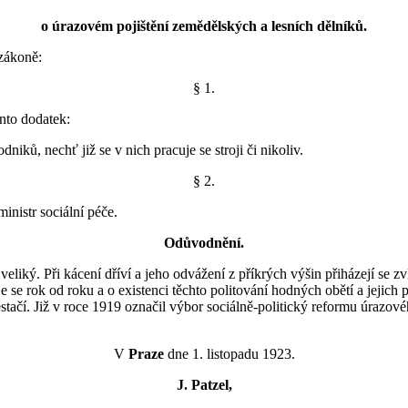
o úrazovém pojištění zemědělských a lesních dělníků.
zákoně:
§ 1.
ento dodatek:
niků, nechť již se v nich pracuje se stroji či nikoliv.
§ 2.
inistr sociální péče.
Odůvodnění.
 veliký. Při kácení dříví a jeho odvážení z příkrých výšin přiházejí se 
se rok od roku a o existenci těchto politování hodných obětí a jejich pří
ačí. Již v roce 1919 označil výbor sociálně-politický reformu úrazovéh
V
Praze
dne 1. listopadu 1923.
J. Patzel,