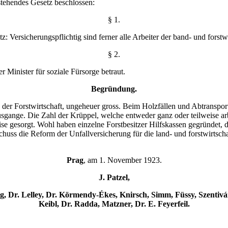
tehendes Gesetz beschlossen:
§ 1.
z: Versicherungspflichtig sind ferner alle Arbeiter der band- und forst
§ 2.
er Minister für soziale Fürsorge betraut.
Begründung.
in der Forstwirtschaft, ungeheuer gross. Beim Holzfällen und Abtranspo
usgange. Die Zahl der Krüppel, welche entweder ganz oder teilweise arb
ise gesorgt. Wohl haben einzelne Forstbesitzer Hilfskassen gegründet,
huss die Reform der Unfallversicherung für die land- und forstwirtschaf
Prag
, am 1. November 1923.
J. Patzel,
ng, Dr. Lelley, Dr. Körmendy-Ékes, Knirsch, Simm, Füssy, Szentivá
Keibl, Dr. Radda, Matzner, Dr. E. Feyerfeil.