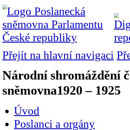
Přejít na hlavní navigaci
Př
Národní shromáždění č
sněmovna
1920 – 1925
Úvod
Poslanci a orgány