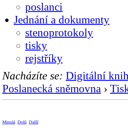
poslanci
Jednání a dokumenty
stenoprotokoly
tisky
rejstříky
Nacházíte se:
Digitální kni
Poslanecká sněmovna
›
Tis
Minulá
Dolů
Další