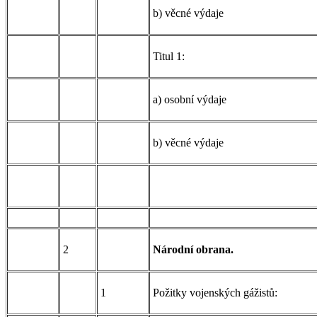
b) věcné výdaje
Titul 1:
a) osobní výdaje
b) věcné výdaje
2
Národní obrana.
1
Požitky vojenských gážistů: