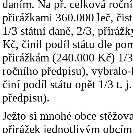
daním. Na př. celková roční 
přirážkami 360.000 leč, čis
1/3 státní daně, 2/3, přirážk
Kč, činil podíl státu dle p
přirážkám (240.000 Kč) 1/3 
ročního předpisu), vybralo-
činí podíl státu opět 1/3 t. 
předpisu).
Ježto si mnohé obce stěžoval
přirážek jednotlivým obcí