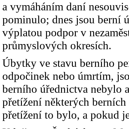
a vymáháním daní nesouvisejí
pominulo; dnes jsou berní ú
výplatou podpor v nezaměst
průmyslových okresích.
Úbytky ve stavu berního pe
odpočinek nebo úmrtím, jso
berního úřednictva nebylo a
přetížení některých berních
přetížení to bylo, a pokud j