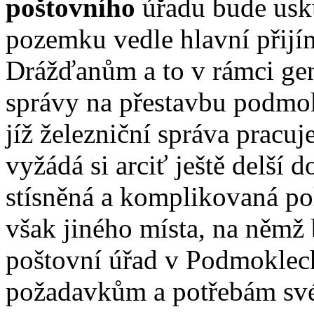
poštovního
úřadu bude us
pozemku vedle hlavní přijí
Drážďanům a to v rámci gen
správy na přestavbu podmok
jíž železniční správa pracu
vyžádá si arciť ještě delší 
stísněná a komplikovaná po
však jiného místa, na němž
poštovní úřad v Podmoklec
požadavkům a potřebám své