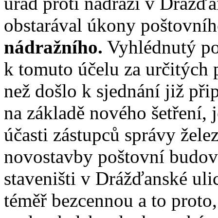
úřad proti nádraží v Drážďan
obstarával úkony poštovní
nádražního.
Vyhlédnutý p
k tomuto účelu za určitých 
než došlo k sjednání již př
na základě nového šetření, 
účasti zástupců správy žele
novostavby poštovní budovy
staveništi v Drážďanské uli
téměř bezcennou a to proto,