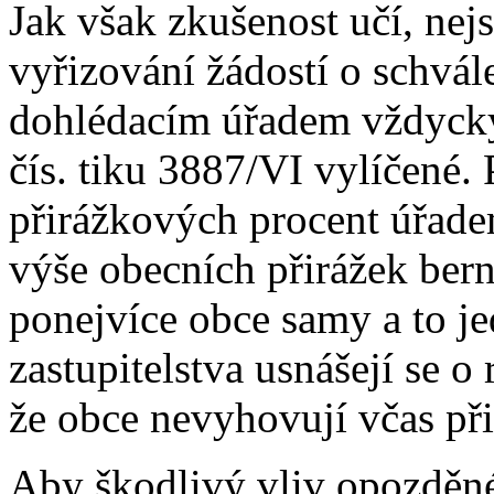
Jak však zkušenost učí, ne
vyřizování žádostí o schvál
dohlédacím úřadem vždycky 
čís. tiku 3887/VI vylíčené.
přirážkových procent úřad
výše obecních přirážek ber
ponejvíce obce samy a to je
zastupitelstva usnášejí se o
že obce nevyhovují včas p
Aby škodlivý vliv opozděné