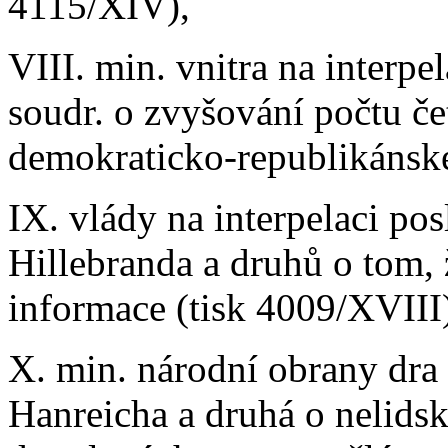
4115/XIV),
VIII. min. vnitra na interpe
soudr. o zvyšování počtu čet
demokraticko-republikánské
IX. vlády na interpelaci po
Hillebranda a druhů o tom, ž
informace (tisk 4009/XVIII
X. min. národní obrany dra 
Hanreicha a druhá o nelidsk