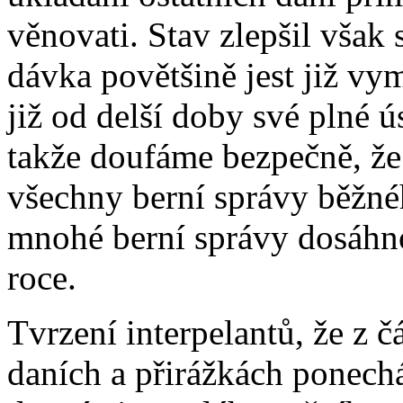
věnovati. Stav zlepšil však 
dávka povětšině jest již v
již od delší doby své plné 
takže doufáme bezpečně, ž
všechny berní správy běžn
mnohé berní správy dosáhno
roce.
Tvrzení interpelantů, že z 
daních a přirážkách ponechá