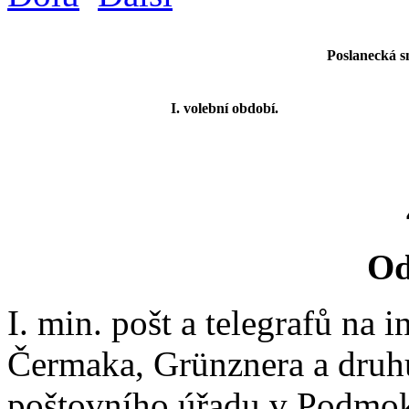
Poslanecká s
I. volební období.
Od
I. min. pošt a telegrafů na 
Čermaka, Grünznera a druh
poštovního úřadu v Podmokl