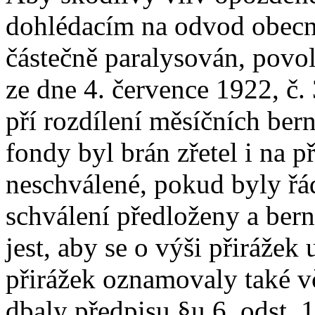
dohlédacím na odvod obecn
částečně paralysován, povol
ze dne 4. července 1922, č.
pří rozdílení měsíčních bern
fondy byl brán zřetel i na p
neschválené, pokud byly řá
schválení předloženy a ber
jest, aby se o výši přirážek
přirážek oznamovaly také v
dbaly předpisu §u 6, odst. 1