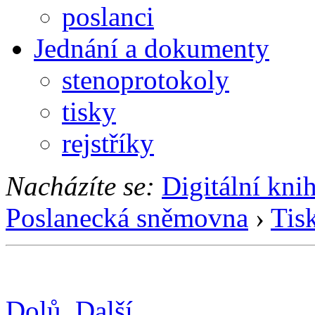
poslanci
Jednání a dokumenty
stenoprotokoly
tisky
rejstříky
Nacházíte se:
Digitální kni
Poslanecká sněmovna
›
Tis
Dolů
Další