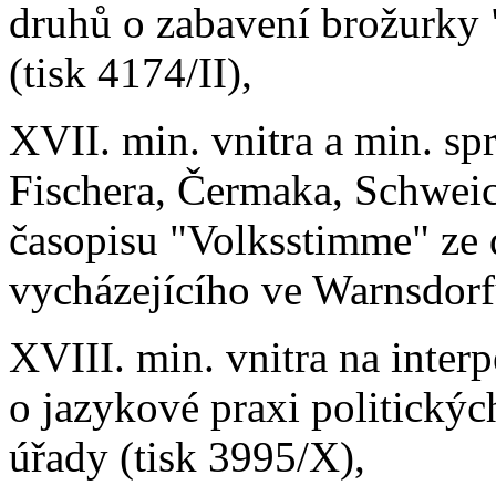
druhů o zabavení brožurky
(tisk 4174/II),
XVII. min. vnitra a min. spr
Fischera, Čermaka, Schweich
časopisu "Volksstimme" ze 
vycházejícího ve Warnsdorf
XVIII. min. vnitra na inter
o jazykové praxi politickýc
úřady (tisk 3995/X),