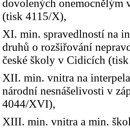
dovolených onemocnělým v
(tisk 4115/X),
XI. min. spravedlností na i
druhů o rozšiřování neprav
české školy v Cidicích (tis
XII. min. vnitra na interpel
národní nesnášelivosti v zá
4044/XVI),
XIII. min. vnitra a min. ško