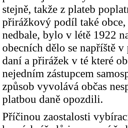
stejně, takže z plateb popla
přirážkový podíl také obce, 
nedbale, bylo v létě 1922 n
obecních dělo se napříště 
daní a přirážek v té které o
nejedním zástupcem samospr
způsob vyvolává občas nesp
platbou daně opozdili.
Příčinou zaostalosti vybíra