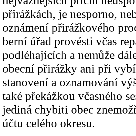
nejvážnějších příčin neuspo
přirážkách, je nesporno, n
oznámení přirážkového pro
berní úřad provésti včas rep
podléhajících a nemůže dále
obecní přirážky ani při vyb
stanovení a oznamování výš
také překážkou včasného se
jediná chybiti obec znemož
účtu celého okresu.