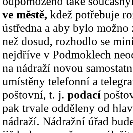
odpomoženo také současný
ve městě,
kdež potřebuje ro
ústředna a aby bylo možno za
než dosud, rozhodlo se mini
nejdříve v Podmoklech neo
na nádraží novou samostatn
umístěny telefonní a telegr
poštovní, t. j.
podací
poštov
pak trvale odděleny od hla
nádraží. Nádražní úřad bud