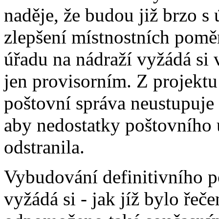
naděje, že budou již brzo 
zlepšení místnostních pom
úřadu na nádraží vyžádá si 
jen provisorním. Z projektu 
poštovní správa neustupuje 
aby nedostatky poštovního ú
odstranila.
Vybudování definitivního p
vyžádá si - jak jíž bylo řeč