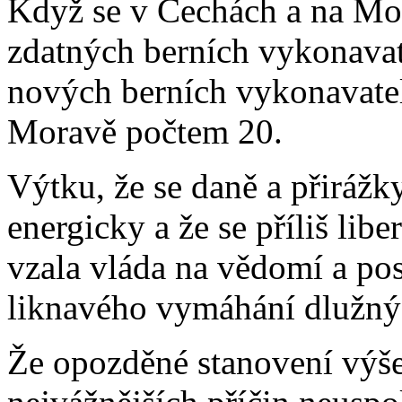
Když se v Čechách a na Mor
zdatných berních vykonavate
nových berních vykonavate
Moravě počtem 20.
Výtku, že se daně a přirážk
energicky a že se příliš libe
vzala vláda na vědomí a post
liknavého vymáhání dlužnýc
Že opozděné stanovení výše