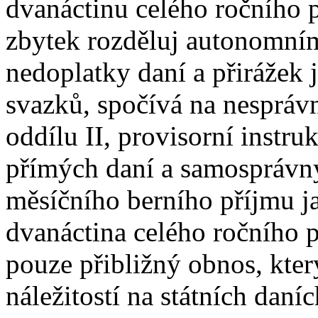
dvanáctinu celého ročního p
zbytek rozděluj autonomní
nedoplatky daní a přirážek 
svazků, spočívá na nesprávn
oddílu II, provisorní instr
přímých daní a samosprávný
měsíčního berního příjmu ja
dvanáctina celého ročního p
pouze přibližný obnos, kte
náležitostí na státních daní