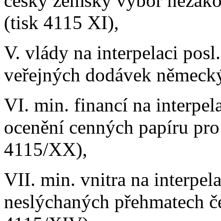
český zemský výbor nezáko
(tisk 4115 XI),
V. vlády na interpelaci pos
veřejných dodávek německý
VI. min. financí na interpel
ocenění cenných papíru pro
4115/XX),
VII. min. vnitra na interpel
neslýchaných přehmatech če