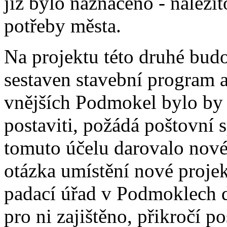
již bylo naznačeno - náleži
potřeby města.
Na projektu této druhé budo
sestaven stavební program a
vnějších Podmokel bylo by 
postaviti, požádá poštovní 
tomuto účelu darovalo nové
otázka umístění nové proje
padací úřad v Podmoklech de
pro ni zajištěno, přikročí p