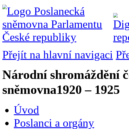
Přejít na hlavní navigaci
Př
Národní shromáždění č
sněmovna
1920 – 1925
Úvod
Poslanci a orgány