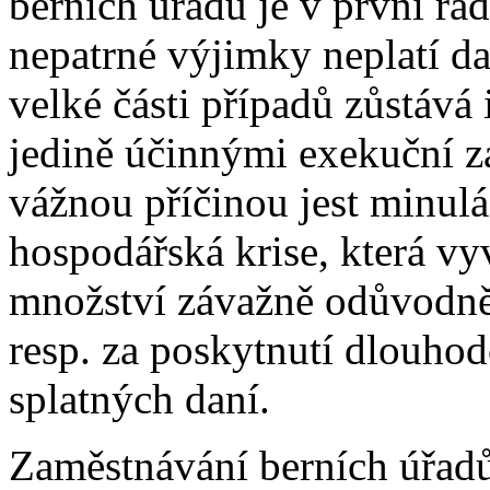
berních úřadů je v první řad
nepatrné výjimky neplatí d
velké části případů zůstáv
jedině účinnými exekuční zá
vážnou příčinou jest minulá 
hospodářská krise, která vy
množství závažně odůvodně
resp. za poskytnutí dlouhod
splatných daní.
Zaměstnávání berních úřad