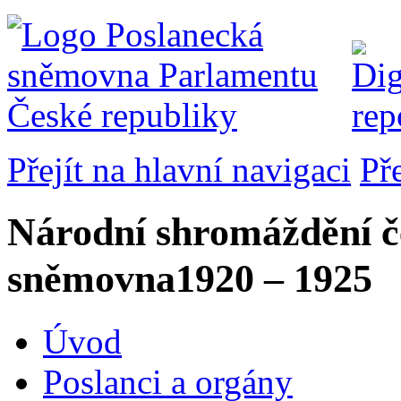
Přejít na hlavní navigaci
Př
Národní shromáždění č
sněmovna
1920 – 1925
Úvod
Poslanci a orgány