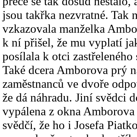
přece se tak dosud nestalo,
jsou takřka nezvratné. Tak 
vzkazovala manželka Amboro
k ní přišel, že mu vyplatí 
posílala k otci zastřelenéh
Také dcera Amborova prý n
zaměstnanců ve dvoře odpoví
že dá náhradu. Jiní svědci d
vypálena z okna Amborova b
svědčí, že ho i Josefa Pia