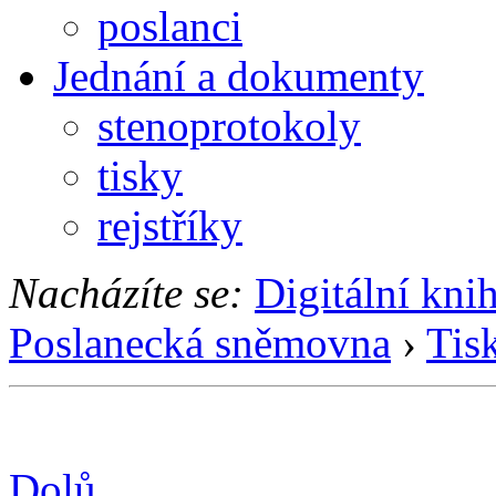
poslanci
Jednání a dokumenty
stenoprotokoly
tisky
rejstříky
Nacházíte se:
Digitální kni
Poslanecká sněmovna
›
Tis
Dolů