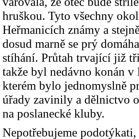
varovala, že otec bude stří
hruškou. Tyto všechny okol
Heřmanicích známy a stejně
dosud marně se prý domáhal 
stíhání. Průtah trvající již 
takže byl nedávno konán v 
kterém bylo jednomyslně pr
úřady zavinily a dělnictvo o
na poslanecké kluby.
Nepotřebujeme podotýkati,