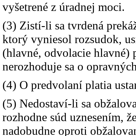
vyšetrené z úradnej moci.
(3) Zistí-li sa tvrdená pre
ktorý vyniesol rozsudok, u
(hlavné, odvolacie hlavné)
nerozhoduje sa o opravných
(4) O predvolaní platia ustan
(5) Nedostaví-li sa obžalov
rozhodne súd uznesením, že
nadobudne oproti obžalova