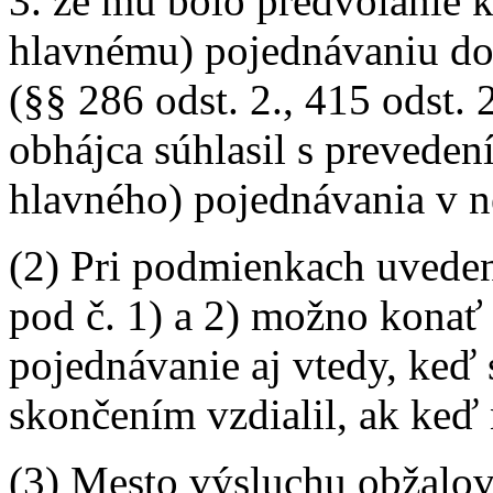
3. že mu bolo predvolanie 
hlavnému) pojednávaniu do
(§§ 286 odst. 2., 415 odst. 2
obhájca súhlasil s prevede
hlavného) pojednávania v n
(2) Pri podmienkach uvede
pod č. 1) a 2) možno konať 
pojednávanie aj vtedy, keď
skončením vzdialil, ak keď n
(3) Mesto výsluchu obžalo