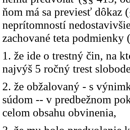
ňom má sa previesť dôkaz (§
neprítomností nedostavivšie
zachované teta podmienky (38
1. že ide o trestný čin, na k
najvýš 5 ročný trest slobode
2. že obžalovaný - s výni
súdom -- v predbežnom pok
celom obsahu obvinenia,