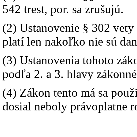
542 trest, por. sa zrušujú.
(2) Ustanovenie § 302 vety p
platí len nakoľko nie sú d
(3) Ustanovenia tohoto zák
podľa 2. a 3. hlavy zákonnéh
(4) Zákon tento má sa použiť
dosial neboly právoplatne 