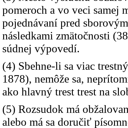
pomeroch a vo veci samej m
pojednávaní pred sborový
následkami zmätočnosti (384 
súdnej výpovedí.
(4) Sbehne-li sa viac trestný
1878), nemôže sa, neprít
ako hlavný trest trest na sl
(5) Rozsudok má obžalovan
alebo má sa doručiť písom