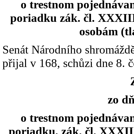
o trestnom pojednáva
poriadku zák. čl. XXXIII
osobám (tl
Senát Národního shromáždě
přijal v 168, schůzi dne 8.
zo dňa.
o trestnom pojednáva
poriadku, zák. čl. XXXII