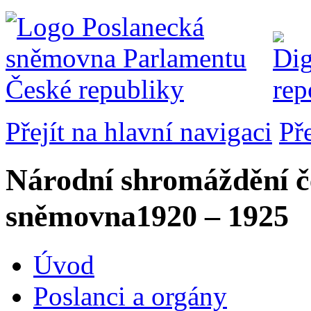
Přejít na hlavní navigaci
Př
Národní shromáždění č
sněmovna
1920 – 1925
Úvod
Poslanci a orgány