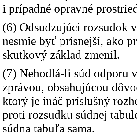
i prípadné opravné prostri
(6) Odsudzujúci rozsudok 
nesmie byť prísnejší, ako p
skutkový základ zmenil.
(7) Nehodlá-li súd odporu v
zprávou, obsahujúcou dôvod
ktorý je ináč príslušný roz
proti rozsudku súdnej tabu
súdna tabuľa sama.