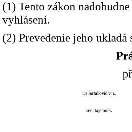
(1) Tento zákon nadobudne
vyhlásení.
(2) Prevedenie jeho ukladá 
Pr
p
Dr
Šafařovič
v. r.,
sen. tajemník.