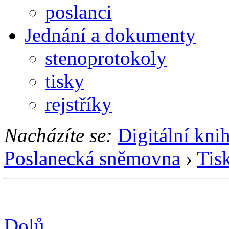
poslanci
Jednání a dokumenty
stenoprotokoly
tisky
rejstříky
Nacházíte se:
Digitální kni
Poslanecká sněmovna
›
Tis
Dolů