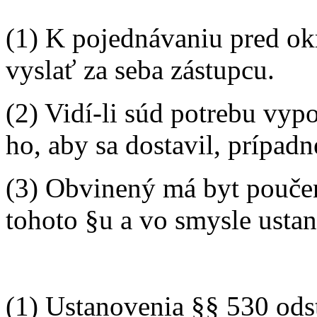
(1) K pojednávaniu pred 
vyslať za seba zástupcu.
(2) Vidí-li súd potrebu vy
ho, aby sa dostavil, prípadn
(3) Obvinený má byt poučen
tohoto §u a vo smysle ustan
(1) Ustanovenia §§ 530 odst