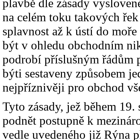
plavbě dle zásady vyslovené 
na celém toku takových řek 
splavnost až k ústí do moř
být v ohledu obchodním ni
podrobí příslušným řádům p
býti sestaveny způsobem j
nejpříznivěji pro obchod vš
Tyto zásady, jež během 19. s
podnět postupně k mezinár
vedle uvedeného již Rýna p