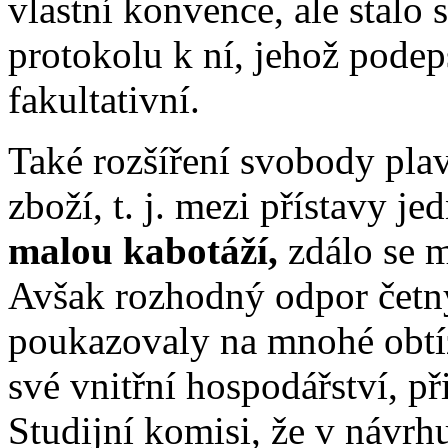
vlastní konvence, ale stalo
protokolu k ní, jehož podep
fakultativní.
Také rozšíření svobody pla
zboží, t. j. mezi přístavy j
malou kabotáží,
zdálo se 
Avšak rozhodný odpor četný
poukazovaly na mnohé obtí
své vnitřní hospodářství, p
Studijní komisi, že v návr