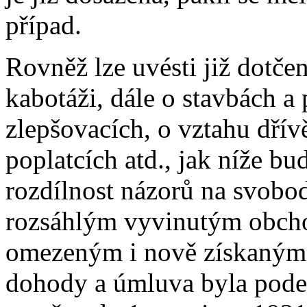
případ.
Rovněž lze uvésti již dotč
kabotáži, dále o stavbách a 
zlepšovacích, o vztahu dřív
poplatcích atd., jak níže b
rozdílnost názorů na svobod
rozsáhlým vyvinutým obcho
omezeným i nově získaným
dohody a úmluva byla podep