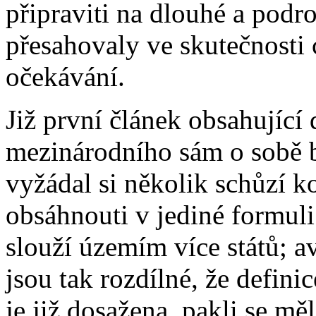
připraviti na dlouhé a podr
přesahovaly ve skutečnosti
očekávání.
Již první článek obsahující
mezinárodního sám o sobě
vyžádal si několik schůzí 
obsáhnouti v jediné formul
slouží územím více států; a
jsou tak rozdílné, že defini
je již dosažena, pakli se mě