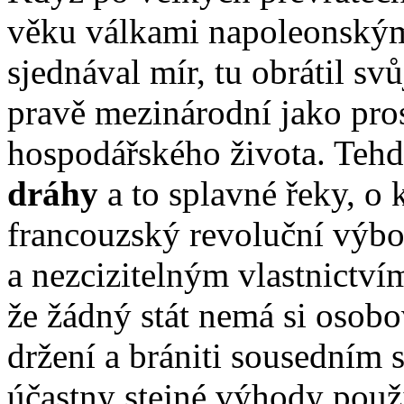
věku válkami napoleonským
sjednával mír, tu obrátil s
pravě mezinárodní jako pro
hospodářského života. Teh
dráhy
a to splavné řeky, o 
francouzský revoluční výbo
a nezcizitelným vlastnictvím
že žádný stát nemá si osobo
držení a brániti sousedním
účastny stejné výhody použ