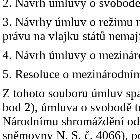
2. Návrh úmluvy o svobodě 
3. Návrhy úmluv o režimu m
právu na vlajku států nemaj
4. Návrh úmluvy o mezinár
5. Resoluce o mezinárodním
Z tohoto souboru úmluv spa
bod 2), úmluva o svobodě tr
Národnímu shromáždění odděl
sněmovny N. S. č. 4066), p