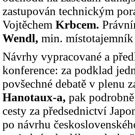
zastupován technickým por
Vojtěchem
Krbcem.
Právní
Wendl,
min. místotajemník 
Návrhy vypracované a předl
konference: za podklad jed
povšechné debatě v plenu z
Hanotaux-a,
pak podrobně 
cesty za předsednictví Jap
po návrhu československéh