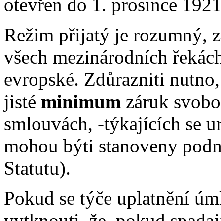
otevřen do 1. prosince 1921
Režim přijatý je rozumný, 
všech mezinárodních řekách
evropské. Zdůrazniti nutno
jisté
minimum
záruk svobo
smlouvách, -týkajících se ur
mohou býti stanoveny podmín
Statutu).
Pokud se týče uplatnění úml
vytknouti, že, pokud spada