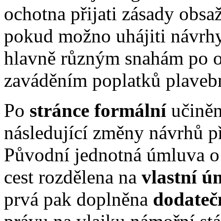
ochotna přijati zásady obsa
pokud možno uhájiti návrhy
hlavně různým snahám po o
zaváděním poplatků plaveb
Po
stránce formální
učiněn
následující změny návrhů p
Původní jednotná úmluva o
cest rozdělena na
vlastní ú
prvá pak doplněna
dodateč