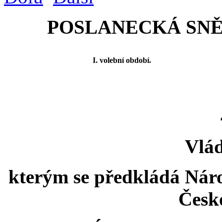
POSLANECKÁ SNĚMO
I. volební období.
Vlád
kterým se předkládá Nár
Česk