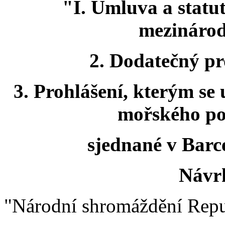
"I. Úmluva a statut
mezináro
2. Dodatečný pr
3. Prohlášení, kterým se 
mořského pob
sjednané v Barc
Návrh
"Národní shromáždění Repu