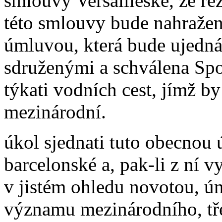
smlouvy Versailleské, že re
této smlouvy bude nahraže
úmluvou, která bude ujedn
sdruženými a schválena Spo
týkati vodních cest, jímž 
mezinárodní.
úkol sjednati tuto obecnou
barcelonské a, pak-li z ní v
v jistém ohledu novotou, ú
významu mezinárodního, tře