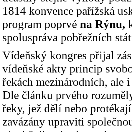
1814 konvence pařížská usk
program poprvé
na Rýnu,
k
spoluspráva pobřežních stát
Vídeňský kongres přijal zás
vídeňské akty princip svob
řekách mezinárodních, ale i 
Dle článku prvého rozuměl
řeky, jež dělí nebo protékají
zavázány upraviti společno