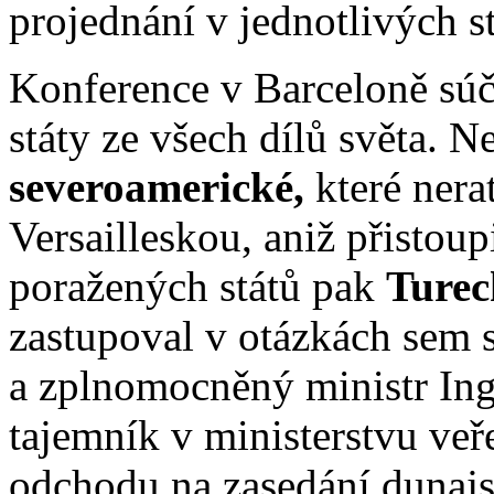
projednání v jednotlivých s
Konference v Barceloně súč
státy ze všech dílů světa. N
severoamerické,
které nera
Versailleskou, aniž přistoup
poražených států pak
Turec
zastupoval v otázkách sem 
a zplnomocněný ministr In
tajemník v ministerstvu veř
odchodu na zasedání dunajs