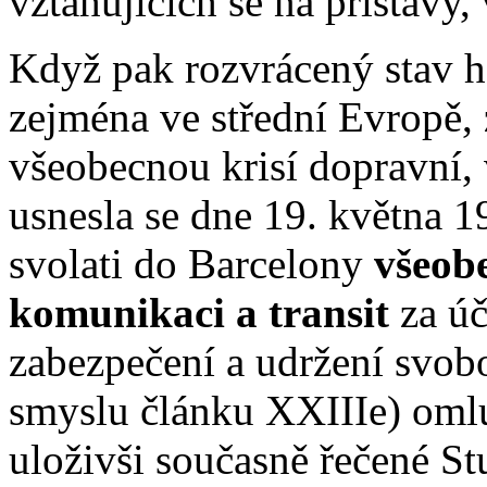
vztahujících se na přístavy,
Když pak rozvrácený stav 
zejména ve střední Evropě, 
všeobecnou krisí dopravní,
usnesla se dne 19. května 
svolati do Barcelony
všeob
komunikaci a transit
za úč
zabezpečení a udržení svob
smyslu článku XXIIIe) omlu
uloživši současně řečené Stu