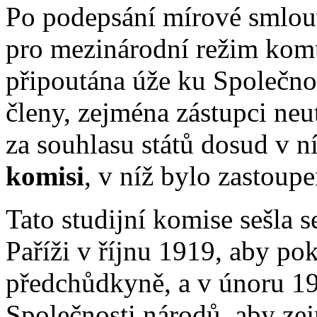
Po podepsání mírové smlouv
pro mezinárodní režim kom
připoutána úže ku Společnos
členy, zejména zástupci neut
za souhlasu států dosud v 
komisi
, v níž bylo zastoup
Tato studijní komise sešla 
Paříži v říjnu 1919, aby po
předchůdkyně, a v únoru 1
Společnosti národů, aby ze