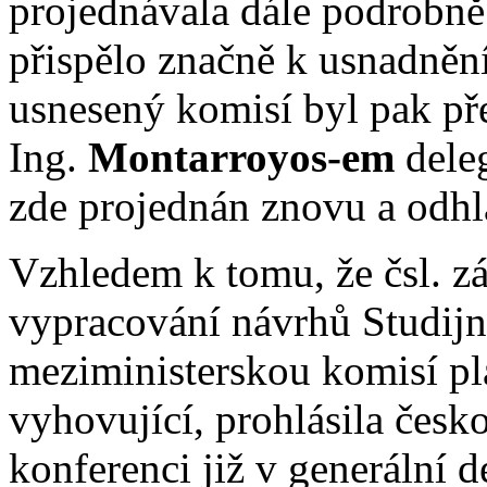
projednávala dále podrobně 
přispělo značně k usnadnění
usnesený komisí byl pak p
Ing.
Montarroyos-em
deleg
zde projednán znovu a odhl
Vzhledem k tomu, že čsl. zás
vypracování návrhů Studijn
meziministerskou komisí p
vyhovující, prohlásila česk
konferenci již v generální d