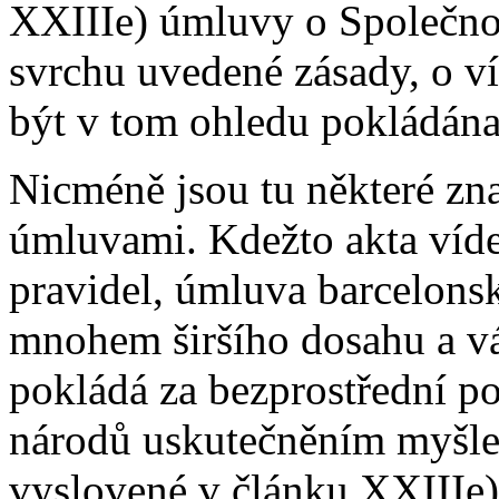
XXIIIe) úmluvy o Společnos
svrchu uvedené zásady, o ví
být v tom ohledu pokládána
Nicméně jsou tu některé zn
úmluvami. Kdežto akta vídeň
pravidel, úmluva barcelons
mnohem širšího dosahu a vá
pokládá za bezprostřední p
národů uskutečněním myšl
vyslovené v článku XXIIIe) 