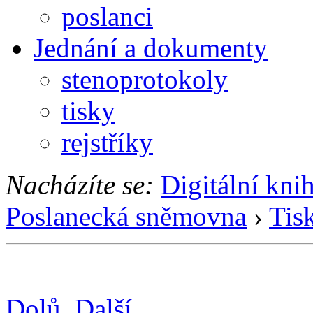
poslanci
Jednání a dokumenty
stenoprotokoly
tisky
rejstříky
Nacházíte se:
Digitální kni
Poslanecká sněmovna
›
Tis
Dolů
Další