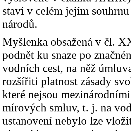
staví v celém jejím souhrn
národů.
Myšlenka obsažená v čl. XX
podnět ku snaze po značném
vodních cest, na něž úmluva
rozšířiti platnost zásady sv
které nejsou mezinárodními
mírových smluv, t. j. na vod
ustanovení nebylo lze vlož