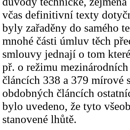
důvody technické, zejména 
včas definitivní texty doty
byly zařaděny do samého t
mnohé části úmluv těch pře
smlouvy jednají o tom kter
př. o režimu mezinárodních
článcích 338 a 379 mírové 
obdobných článcích ostatn
bylo uvedeno, že tyto všeob
stanovené lhůtě.