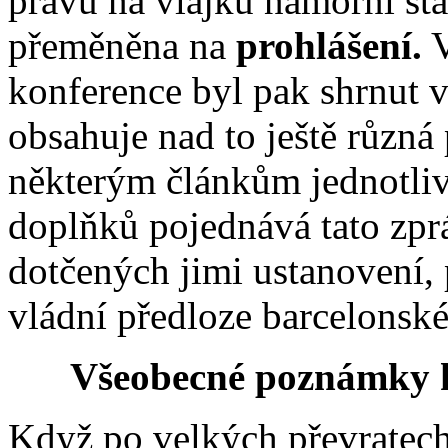
právu na vlajku námořní st
přeměněna na
prohlášení.
V
konference byl pak shrnut v
obsahuje nad to ještě různá 
některým článkům jednotliv
doplňků pojednává tato zprá
dotčených jimi ustanovení,
vládní předloze barcelonské
Všeobecné poznámky k
Když po velkých převratec