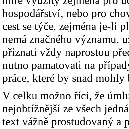
míře využity zejména pro úč
hospodářství, nebo pro cho
cest se týče, zejména je-li 
nemá značného významu, uz
přiznati vždy naprostou př
nutno pamatovati na případy,
práce, které by snad mohly 
V celku možno říci, že úml
nejobtížnější ze všech jedná
text vážně prostudovaný a p