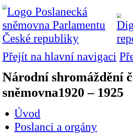
Přejít na hlavní navigaci
Př
Národní shromáždění č
sněmovna
1920 – 1925
Úvod
Poslanci a orgány