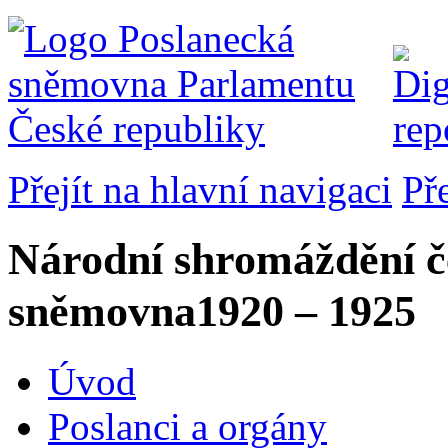
Přejít na hlavní navigaci
Př
Národní shromáždění č
sněmovna
1920 – 1925
Úvod
Poslanci a orgány