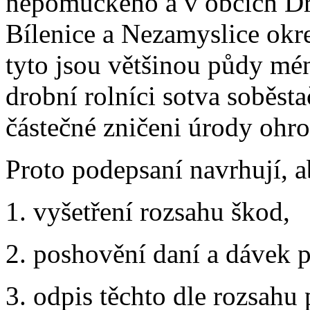
nepomuckého a v obcích Dr
Bílenice a Nezamyslice okr
tyto jsou většinou půdy mé
drobní rolníci sotva soběsta
částečné zničeni úrody ohro
Proto podepsaní navrhují, a
1. vyšetření rozsahu škod,
2. poshovění daní a dávek 
3. odpis těchto dle rozsahu 