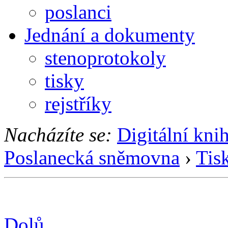
poslanci
Jednání a dokumenty
stenoprotokoly
tisky
rejstříky
Nacházíte se:
Digitální kni
Poslanecká sněmovna
›
Tis
Dolů