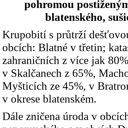
pohromou postiženým
blatenského, suš
Krupobití s průtrží dešťovo
obcích: Blatné v třetin; kat
zahraničních z více jak 80%
v Skalčanech z 65%, Macho
Myšticích ze 45%, v Bratro
v okrese blatenském.
Dále zničena úroda v obcíc