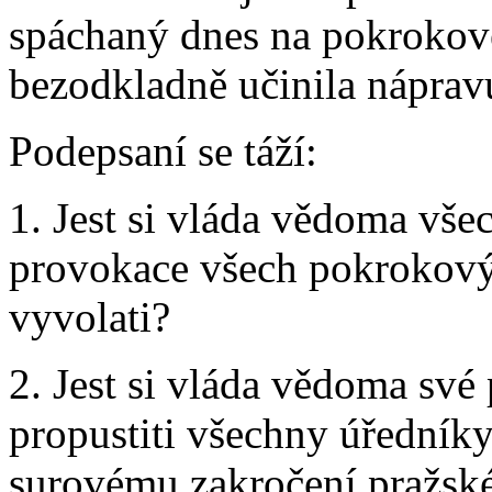
spáchaný dnes na pokrokové
bezodkladně učinila náprav
Podepsaní se táží:
1. Jest si vláda vědoma vše
provokace všech pokrokový
vyvolati?
2. Jest si vláda vědoma své
propustiti všechny úředníky 
surovému zakročení pražské