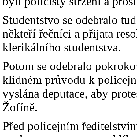
byli policisty strženi a pro
Studentstvo se odebralo tud
někteří řečníci a přijata res
klerikálního studentstva.
Potom se odebralo pokroko
klidném průvodu k policejní
vyslána deputace, aby protes
Žofíně.
Před policejním ředitelstv