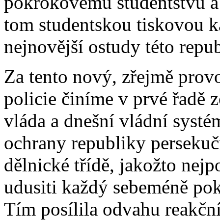
pokrokovému studentstvu a
tom studentskou tiskovou ka
nejnovější ostudy této repub
Za tento nový, zřejmě prov
policie činíme v prvé řadě
vláda a dnešní vládní syst
ochrany republiky perseku
dělnické třídě, jakožto nej
udusiti každý sebeméně pok
Tím posílila odvahu reakční