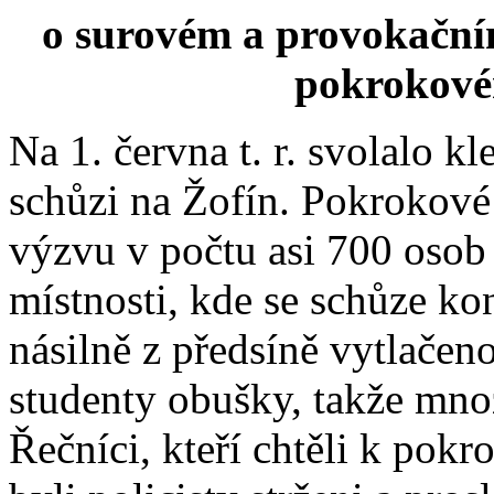
o surovém a provokačním
pokrokové
Na 1. června t. r. svolalo k
schůzi na Žofín. Pokrokové s
výzvu v počtu asi 700 osob 
místnosti, kde se schůze kon
násilně z předsíně vytlačeno
studenty obušky, takže mnoz
Řečníci, kteří chtěli k pok