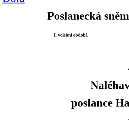
Poslanecká sněmo
I. volební období.
Naléhav
poslance H