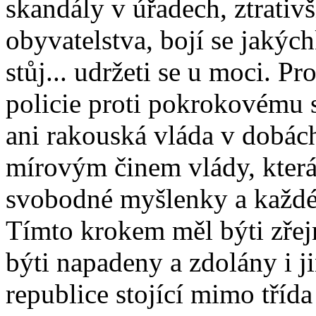
skandály v úřadech, ztrativ
obyvatelstva, bojí se jakých
stůj... udržeti se u moci. P
policie proti pokrokovému s
ani rakouská vláda v dobách
mírovým činem vlády, která 
svobodné myšlenky a každé
Tímto krokem měl býti zře
býti napadeny a zdolány i j
republice stojící mimo třída