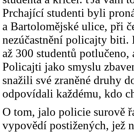
Prchající studenti byli pro
a Bartolomějské ulice, při č
nezúčastnění policajty biti
až 300 studentů potlučeno, 
Policajti jako smyslu zbavení
snažili své zraněné druhy d
odpovídali každému, kdo chtěl
O tom, jalo policie surově ř
vypovědí postižených, jež 