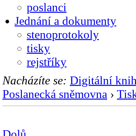
poslanci
Jednání a dokumenty
stenoprotokoly
tisky
rejstříky
Nacházíte se:
Digitální kni
Poslanecká sněmovna
›
Tis
Dolů