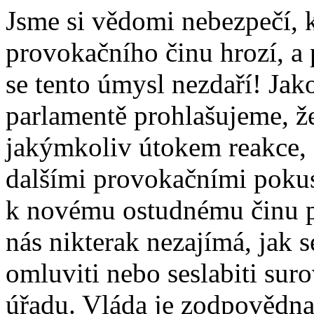
Jsme si vědomi nebezpečí, 
provokačního činu hrozí, a
se tento úmysl nezdaří! Jako
parlamentě prohlašujeme, ž
jakýmkoliv útokem reakce, 
dalšími provokačními pokus
k novému ostudnému činu p
nás nikterak nezajímá, jak s
omluviti nebo seslabiti sur
úřadu. Vláda je zodpovědna