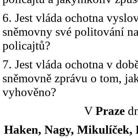
6. Jest vláda ochotna vyslov
sněmovny své politování n
policajtů?
7. Jest vláda ochotna v dob
sněmovně zprávu o tom, ja
vyhověno?
V
Praze
dn
Haken, Nagy, Mikulíček, B