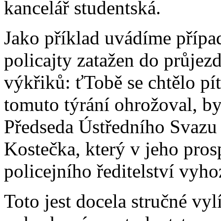
kancelář studentská.
Jako příklad uvádíme případ
policajty zatažen do průjezd
výkřiků: ťTobě se chtělo pít
tomuto týrání ohrožoval, by
Předseda Ústředního Svazu 
Kostečka, který v jeho pros
policejního ředitelství vyho
Toto jest docela stručné vyl