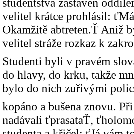
studentstva zastaven oddíle
velitel krátce prohlásil: ťM
Okamžitě abtreten.Ť Aniž by
velitel stráže rozkaz k zakro
Studenti byli v pravém slo
do hlavy, do krku, takže mn
bylo do nich zuřivými polic
kopáno a bušena znovu. Při 
nadávali ťprasataŤ, ťholomc
studenta a křičel: ťJá vám 