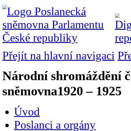
Přejít na hlavní navigaci
Př
Národní shromáždění č
sněmovna
1920 – 1925
Úvod
Poslanci a orgány