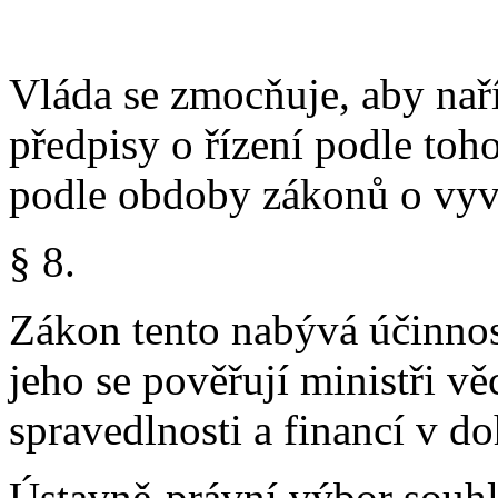
Vláda se zmocňuje, aby nař
předpisy o řízení podle to
podle obdoby zákonů o vyvl
§ 8.
Zákon tento nabývá účinno
jeho se pověřují ministři vě
spravedlnosti a financí v d
Ústavně-právní výbor souhl