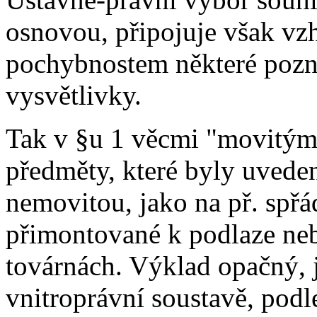
osnovou, připojuje však vz
pochybnostem některé pozn
vysvětlivky.
Tak v §u 1 věcmi "movitými
předměty, které byly uveden
nemovitou, jako na př. spřá
přimontované k podlaze neb
továrnách. Výklad opačný, 
vnitroprávní soustavě, podl