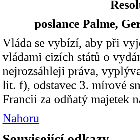
Resol
poslance Palme, Ger
Vláda se vybízí, aby při vyj
vládami cizích států o vydá
nejrozsáhleji práva, vyplýv
lit. f), odstavec 3. mírové 
Francii za odňatý majetek n
Nahoru
Související odkazy