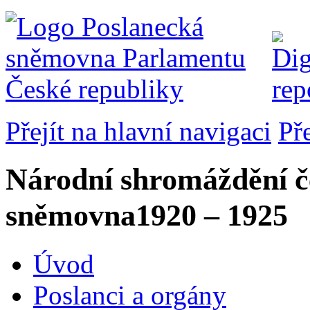
Přejít na hlavní navigaci
Př
Národní shromáždění č
sněmovna
1920 – 1925
Úvod
Poslanci a orgány