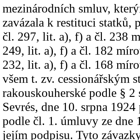
mezinárodních smluv, který
zavázala k restituci statků,
čl. 297, lit. a), f) a čl. 23
249, lit. a), f) a čl. 182 m
232, lit. a), f) a čl. 168 m
všem t. zv. cessionářským 
rakouskouherské podle § 2 
Sevrés, dne 10. srpna 1924 
podle čl. 1. úmluvy ze dne 1
jejím podpisu. Tyto závazk