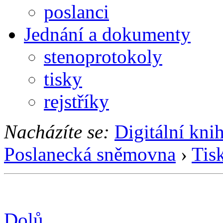
poslanci
Jednání a dokumenty
stenoprotokoly
tisky
rejstříky
Nacházíte se:
Digitální kni
Poslanecká sněmovna
›
Tis
Dolů