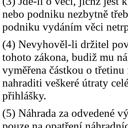
(3) Jde-li o věci, jichž jes
nebo podniku nezbytně třeb
podniku vydáním věci netrp
(4) Nevyhověl-li držitel po
tohoto zákona, budiž mu náh
vyměřena částkou o třetinu
nahraditi veškeré útraty ce
přihlášky.
(5) Náhrada za odvedené vý
pouze na opatření náhradní