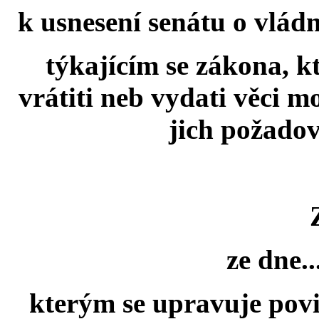
k usnesení senátu o vlád
týkajícím se zákona, k
vrátiti neb vydati věci m
jich požado
ze dne....
kterým se upravuje povin