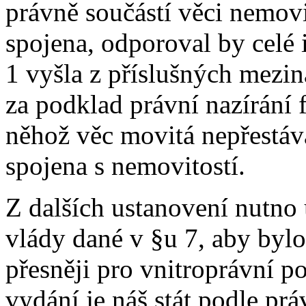
právně součástí věci nemovit
spojena, odporoval by celé 
1 vyšla z příslušných mezin
za podklad právní nazírání 
něhož věc movitá nepřestává 
spojena s nemovitostí.
Z dalších ustanovení nutno
vlády dané v §u 7, aby byl
přesněji pro vnitroprávní p
vydání je náš stát podle p