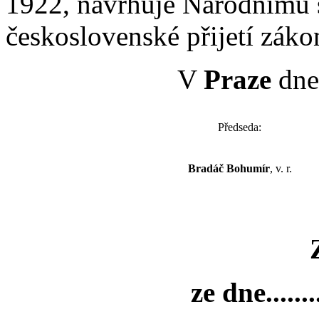
1922, navrhuje Národnímu 
československé přijetí záko
V
Praze
dne 
Předseda:
Bradáč Bohumír
, v. r.
ze dne..........