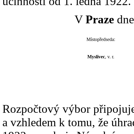
účinnosti od 1. ledna 1922.
V
Praze
dne 
Místopředseda:
Myslivec
, v. r.
Rozpočtový výbor připojuje
a vzhledem k tomu, že úhra