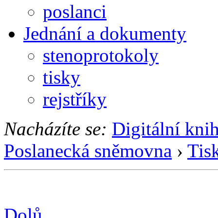
poslanci
Jednání a dokumenty
stenoprotokoly
tisky
rejstříky
Nacházíte se:
Digitální kni
Poslanecká sněmovna
›
Tis
Dolů