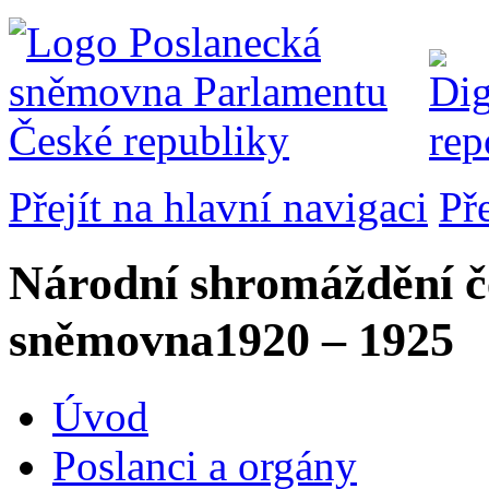
Přejít na hlavní navigaci
Př
Národní shromáždění č
sněmovna
1920 – 1925
Úvod
Poslanci a orgány