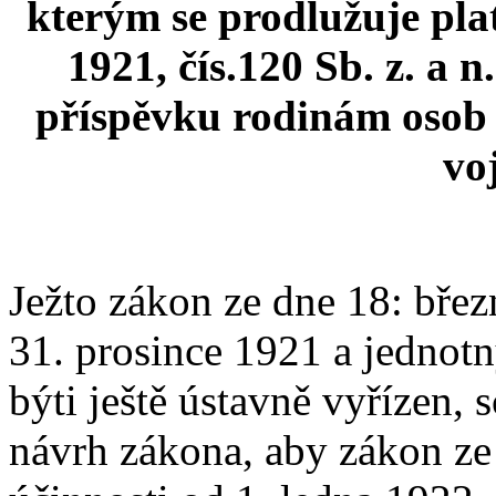
kterým se prodlužuje pla
1921, čís.120 Sb. z. a 
příspěvku rodinám osob 
vo
Ježto zákon ze dne 18: bře
31. prosince 1921 a jednot
býti ještě ústavně vyřízen,
návrh zákona, aby zákon ze