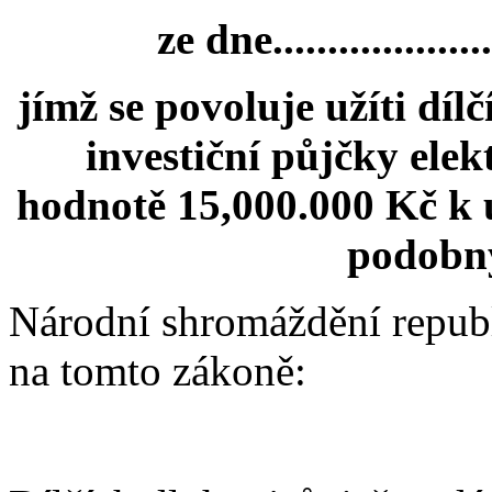
ze dne....................
jímž se povoluje užíti dí
investiční půjčky elek
hodnotě 15,000.000 Kč k u
podobný
Národní shromáždění republ
na tomto zákoně: