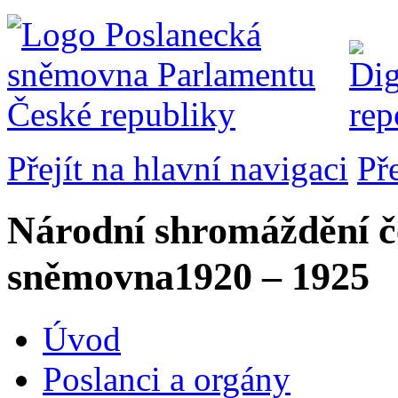
Přejít na hlavní navigaci
Př
Národní shromáždění č
sněmovna
1920 – 1925
Úvod
Poslanci a orgány