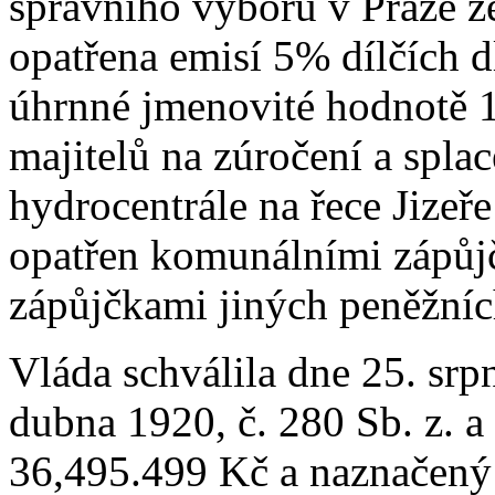
správního výboru v Praze z
opatřena emisí 5% dílčích 
úhrnné jmenovité hodnotě 1
majitelů na zúročení a spla
hydrocentrále na řece Jizeř
opatřen komunálními zápůj
zápůjčkami jiných peněžníc
Vláda schválila dne 25. srp
dubna 1920, č. 280 Sb. z. a
36,495.499 Kč a naznačený 