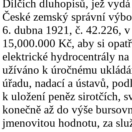
Dílčích dluhopisů, jež vyd
České zemský správní výbor
6. dubna 1921, č. 42.226, 
15,000.000 Kč, aby si opatř
elektrické hydrocentrály na 
užíváno k úročnému ukládá
úřadu, nadací a ústavů, pod
k uložení peněz sirotčích, 
konečně až do výše bursovn
jmenovitou hodnotu, za slu