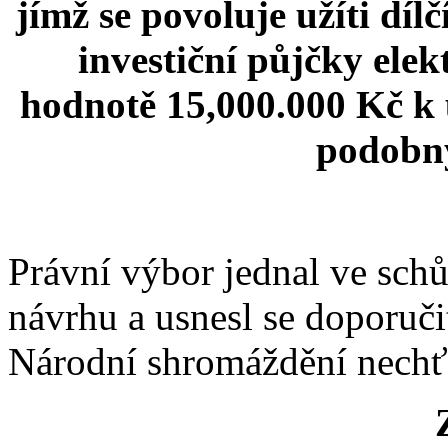
jímž se povoluje užíti dí
investiční půjčky elek
hodnotě 15,000.000 Kč k 
podobný
Právní výbor jednal ve schů
návrhu a usnesl se doporučit
Národní shromáždění nechť 