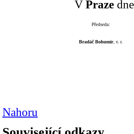
V
Praze
dne 
Předseda:
Bradáč Bohumír
, v. r.
Nahoru
Související odkazy