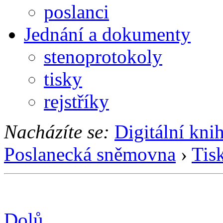
poslanci
Jednání a dokumenty
stenoprotokoly
tisky
rejstříky
Nacházíte se:
Digitální kni
Poslanecká sněmovna
›
Tis
Dolů