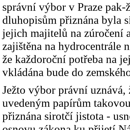
správní výbor v Praze pak-
dluhopisům přiznána byla sir
jejich majitelů na zúročení 
zajištěna na hydrocentrále n
že každoroční potřeba na je
vkládána bude do zemského
Ježto výbor právní uznává, 
uvedeným papírům takovou 
přiznána sirotčí jistota - u
osnovu zákona ku přijetí 