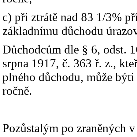
c) při ztrátě nad 83 1/3% p
základnímu důchodu úrazov
Důchodcům dle § 6, odst. 1
srpna 1917, č. 363 ř. z., kt
plného důchodu, může býti 
ročně.
Pozůstalým po zraněných v §