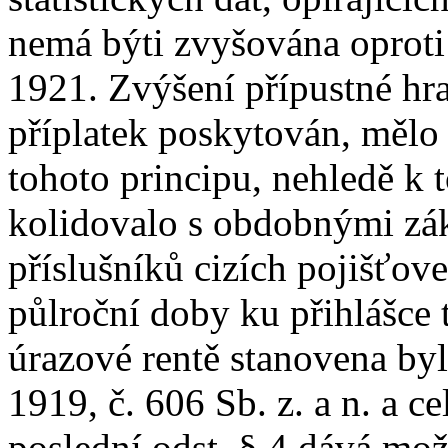
nemá býti zvyšována oproti
1921. Zvýšení přípustné hr
příplatek poskytován, mělo
tohoto principu, nehledě k 
kolidovalo s obdobnými zák
příslušníků cizích pojišťov
půlroční doby ku přihlášce 
úrazové rentě stanovena byl
1919, č. 606 Sb. z. a n. a c
poslední odst. § 4 dává mo