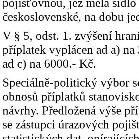
pojišťovnou, jež měla sídl
československé, na dobu je
V § 5, odst. 1. zvýšení hra
příplatek vyplácen ad a) na
ad c) na 6000.- Kč.
Speciálně-politický výbor s
obnosů příplatků stanovisk
návrhy. Předložená výše př
se zástupci úrazových poji
statistických dat, opírající