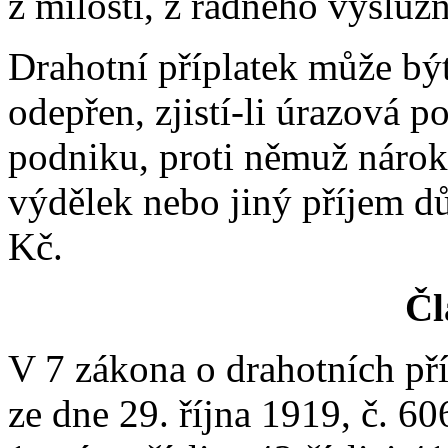
z milosti, z řádného výslu
Drahotní příplatek může býti
odepřen, zjistí-li úrazová p
podniku, proti němuž nárok 
výdělek nebo jiný příjem d
Kč.
Čl
V 7 zákona o drahotních p
ze dne 29. října 1919, č. 606 