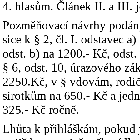
4. hlasům. Článek II. a III.
Pozměňovací návrhy podány
sice k § 2, čl. I. odstavec a
odst. b) na 1200.- Kč, odst
§ 6, odst. 10, úrazového zá
2250.Kč, v § vdovám, rodi
sirotkům na 650.- Kč a jed
325.- Kč ročně.
Lhůta k přihláškám, pokud 