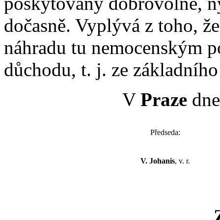
poskytovány dobrovolně, ný
dočasně. Vyplývá z toho, ž
náhradu tu nemocenským po
důchodu, t. j. ze základníh
V
Praze
dne 
Předseda:
V. Johanis
, v. r.