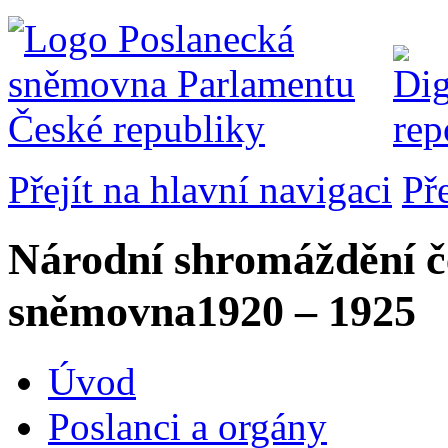
Přejít na hlavní navigaci
Př
Národní shromáždění č
sněmovna
1920 – 1925
Úvod
Poslanci a orgány