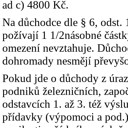
ad c) 4800 Kč.
Na důchodce dle § 6, odst. 
požívají 1 1/2násobné částk
omezení nevztahuje. Důchod
dohromady nesmějí převyšo
Pokud jde o důchody z úraz
podniků železničních, započ
odstavcích 1. až 3. též výsl
přídavky (výpomoci a pod.