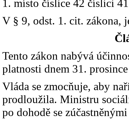
1. místo číslice 42 číslici 41
V § 9, odst. 1. cit. zákona,
Člá
Tento zákon nabývá účinnos
platnosti dnem 31. prosince
Vláda se zmocňuje, aby nař
prodloužila. Ministru sociál
po dohodě se zúčastněnými 