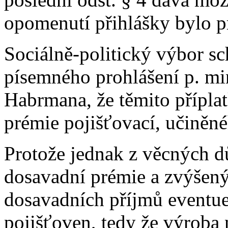
opomenutí přihlášky bylo p
Sociálně-politický výbor sc
písemného prohlášení p. min
Habrmana, že těmito přípl
prémie pojišťovací, učiněné
Protože jednak z věcných 
dosavadní prémie a zvýšený
dosavadních příjmů eventu
pojišťoven, tedy že výroba