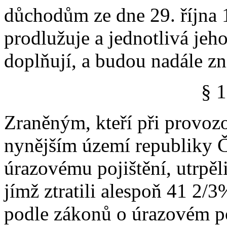
důchodům ze dne 29. října 19
prodlužuje a jednotlivá jeh
doplňují, a budou nadále zní
§ 1
Zraněným, kteří při provozo
nynějším území republiky Č
úrazovému pojištění, utrpěl
jímž ztratili alespoň 41 2/3
podle zákonů o úrazovém po