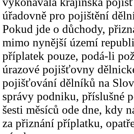
vykonávala krajinská pojiš
úřadovně pro pojištění děln
Pokud jde o důchody, přizn
mimo nynější území republi
příplatek pouze, podá-li p
úrazové pojišťovny dělnic
pojišťování dělníků na Slov
správy podniku, příslušné p
šesti měsíců ode dne, kdy n
za přiznání příplatku, opat