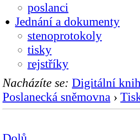
poslanci
Jednání a dokumenty
stenoprotokoly
tisky
rejstříky
Nacházíte se:
Digitální kni
Poslanecká sněmovna
›
Tis
Dolů