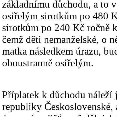
základnímu důchodu, a to 
osiřelým sirotkům po 480 K
sirotkům po 240 Kč ročně k 
čemž děti nemanželské, o ně
matka následkem úrazu, buď
oboustranně osiřelým.
Příplatek k důchodu náleží
republiky Československé, a