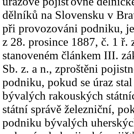
úrazové pojišťovně dělnick
dělníků na Slovensku v Brat
při provozováni podniku, je
z 28. prosince 1887, č. 1 ř. 
stanoveném článkem III. zá
Sb. z. a n., zproštěni pojist
podniku, pokud se úraz sta
bývalých rakouských státní
státní správě železniční, po
podniku bývalých uherských 