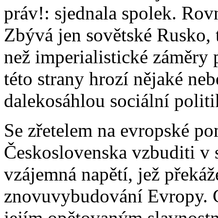
práv!: sjednala spolek. Rovn
Zbývá jen sovětské Rusko, t
než imperialistické záměry
této strany hrozí nějaké neb
dalekosáhlou sociální polit
Se zřetelem na evropské p
Československa vzbuditi v 
vzájemná napětí, jež překá
znovuvybudování Evropy. Ch
jejím opětovaným slavnostní