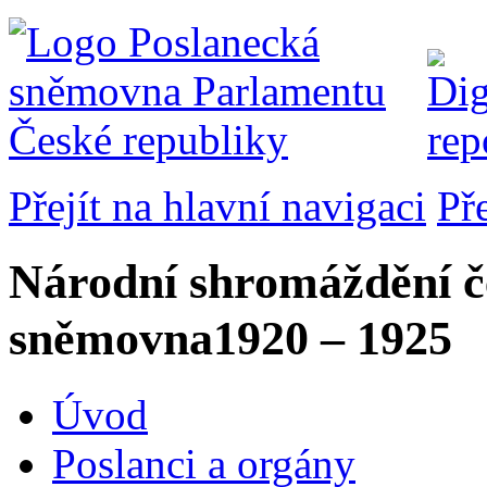
Přejít na hlavní navigaci
Př
Národní shromáždění č
sněmovna
1920 – 1925
Úvod
Poslanci a orgány