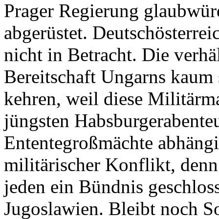
Prager Regierung glaubwürdi
abgerüstet. Deutschösterrei
nicht in Betracht. Die verh
Bereitschaft Ungarns kaum 
kehren, weil diese Militärma
jüngsten Habsburgerabenteu
Ententegroßmächte abhängig
militärischer Konflikt, den
jeden ein Bündnis geschloss
Jugoslawien. Bleibt noch S