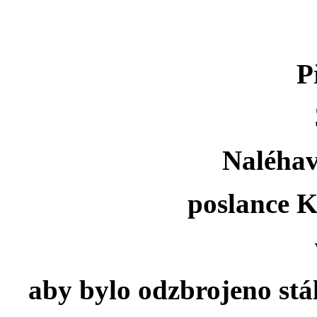
P
Naléhav
poslance K
aby bylo odzbrojeno stá