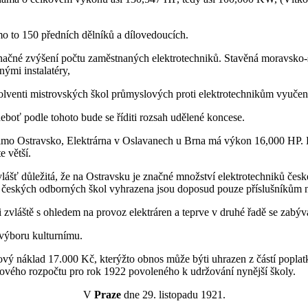
o to 150 předních dělníků a dílovedoucích.
 značné zvýšení počtu zaměstnaných elektrotechniků. Stavěná moravsko-
ými instalatéry,
solventi mistrovských škol průmyslových proti elektrotechnikům vyuče
eboť podle tohoto bude se říditi rozsah udělené koncese.
mimo Ostravsko, Elektrárna v Oslavanech u Brna má výkon 16,000 HP. E
e větší.
vlášť důležitá, že na Ostravsku je značné množství elektrotechniků české
tku českých odborných škol vyhrazena jsou doposud pouze příslušníkům
zvláště s ohledem na provoz elektráren a teprve v druhé řadě se zabýva
 výboru kulturnímu.
ý náklad 17.000 Kč, kterýžto obnos může býti uhrazen z částí poplatk
elkového rozpočtu pro rok 1922 povoleného k udržování nynější školy.
V
Praze
dne 29. listopadu 1921.