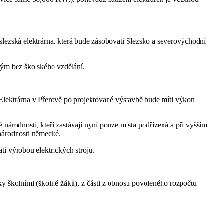
slezská elektrárna, která bude zásobovati Slezsko a severovýchodní
ným bez školského vzdělání.
lektrárna v Přerově po projektované výstavbě bude míti výkon
 národnosti, kteří zastávají nyní pouze místa podřízená a při vyšším
 národnosti německé.
ti výrobou elektrických strojů.
y školními (školné žáků), z části z obnosu povoleného rozpočtu