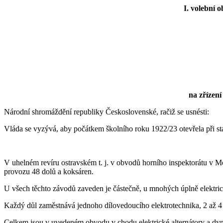
I. volební 
na zřízení
Národní shromáždění republiky Československé, račiž se usnésti:
Vláda se vyzývá, aby počátkem školního roku 1922/23 otevřela při stá
V uhelném revíru ostravském t. j. v obvodů horního inspektorátu v M
provozu 48 dolů a koksáren.
U všech těchto závodů zaveden je částečně, u mnohých úplně elektri
Každý důl zaměstnává jednoho dílovedoucího elektrotechnika, 2 až 4
Celkem jsou v uvedeném obvodu v chodu elektrické alternátory a dy