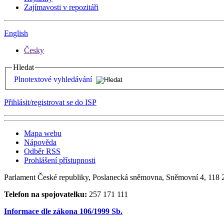
Zajímavosti v repozitáři
English
Česky
Hledat
Plnotextové vyhledávání
Přihlásit/registrovat se do ISP
Mapa webu
Nápověda
Odběr RSS
Prohlášení přístupnosti
Parlament České republiky, Poslanecká sněmovna, Sněmovní 4, 118 2
Telefon na spojovatelku:
257 171 111
Informace dle zákona 106/1999 Sb.