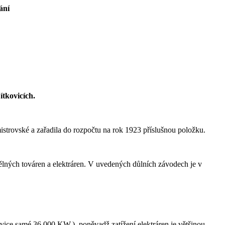
ání
ítkovicích.
istrovské a zařadila do rozpočtu na rok 1923 příslušnou položku.
ělných továren a elektráren. V uvedených důlních závodech je v
ice samé 36,000 KW,), poněvadž zatížení elektráren je většinou