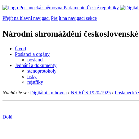
Přejít na hlavní navigaci
Přejít na navigaci sekce
Národní shromáždění československé
Úvod
Poslanci a orgány
poslanci
Jednání a dokumenty
stenoprotokoly
tisky
rejstříky
Nacházíte se:
Digitální knihovna
›
NS RČS 1920-1925
›
Poslanecká
Dolů