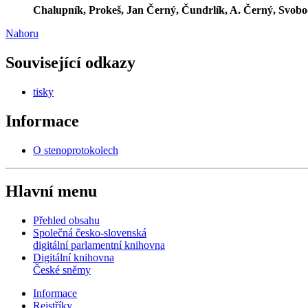
Chalupník, Prokeš, Jan Černý, Čundrlík, A. Černý, Svobod
Nahoru
Související odkazy
tisky
Informace
O stenoprotokolech
Hlavní menu
Přehled obsahu
Společná česko-slovenská
digitální parlamentní knihovna
Digitální knihovna
České sněmy
Informace
Rejstříky