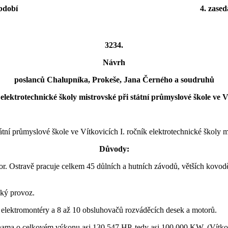
období
4. zased
3234.
Návrh
poslanců Chalupníka, Prokeše, Jana Černého a soudruhů
 elektrotechnické školy mistrovské při státní průmyslové škole ve V
tní průmyslové škole ve Vítkovicích I. ročník elektrotechnické školy m
Důvody:
or. Ostravě pracuje celkem 45 důlních a hutních závodů, větších kovod
cký provoz.
 elektromontéry a 8 až 10 obsluhovačů rozváděcích desek a motorů.
nama o celkovém výkonu asi 130,547 HP, tedy asi 100,000 KW, (Vítkov