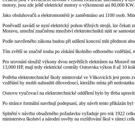
motory, jsou zde ještě elektrické motory o výkonnosti asi 80,000 KW.
Jako obsluhovačů a elektromontérů je zaměstnáno asi 1100 osob. Mim
Poněvadž zavádí se nyní elektrický pohon těžných strojů, lze čekati
Moravu, umožní značnému množství elektrotechniků státi se samostatn
Podle navrženého zákona budou při udílení koncesí míti přednost ab
Tím zvětší se značně touha po získání školního odborného vzdělání, n
Pro srovnání sloužiž výkony dvou největších elektráren na Moravě 
13,000 HP, mají tedy elektrické centrály Ostravska výkon 8 až 10 krát
Potřeba elektrotechnické školy mistrovské ve Vítkovicích jest proto z
vzdělání by mohli nahraditi dílovedoucí, kterážto místa při nedosta
Osnovu vyučovací na elektrotechnické oddělení bylo by třeba upraviti 
Po stránce formální navrhují podepsaní, aby návrh tento přikázán byl
Splnění v návrhu obsaženého požadavku vyžaduje pro rok 1922 celkov
ministerstva školství a národní osvěty na rozšiřování škol v rámci c