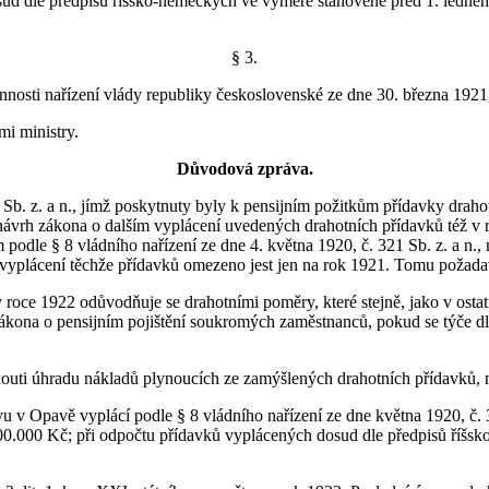
dosud dle předpisů říšsko-německých ve výměře stanovené před 1. ledn
§ 3.
osti nařízení vlády republiky československé ze dne 30. března 1921, 
mi ministry.
Důvodová zpráva.
 Sb. z. a n., jímž poskytnuty byly k pensijním požitkům přídavky drah
 návrh zákona o dalším vyplácení uvedených drahotních přídavků též v ro
e § 8 vládního nařízení ze dne 4. května 1920, č. 321 Sb. z. a n., 
 n., vyplácení těchže přídavků omezeno jest jen na rok 1921. Tomu pož
 roce 1922 odůvodňuje se drahotními poměry, které stejně, jako v ostat
ákona o pensijním pojištění soukromých zaměstnanců, pokud se týče dle 
uti úhradu nákladů plynoucích ze zamýšlených drahotních přídavků, mus
v Opavě vyplácí podle § 8 vládního nařízení ze dne května 1920, č. 3
 600.000 Kč; při odpočtu přídavků vyplácených dosud dle předpisů ří