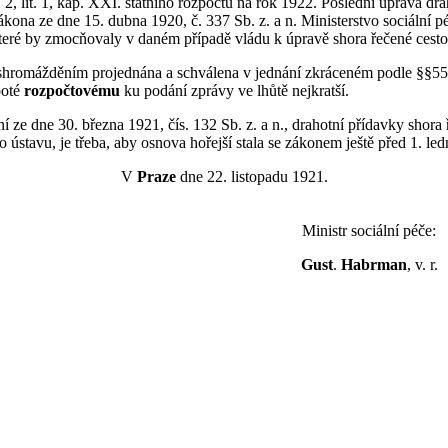
 2, lit. 1, kap. XXI. státního rozpočtu na rok 1922. Poslední úprava d
ákona ze dne 15. dubna 1920, č. 337 Sb. z. a n. Ministerstvo sociální p
které by zmocňovaly v daném případě vládu k úpravě shora řečené cesto
romážděním projednána a schválena v jednání zkráceném podle §§55 je
poté
rozpočtovému
ku podání zprávy ve lhůtě nejkratší.
 ze dne 30. března 1921, čís. 132 Sb. z. a n., drahotní přídavky shora 
 ústavu, je třeba, aby osnova hořejší stala se zákonem ještě před 1. l
V
Praze
dne 22. listopadu 1921.
Ministr sociální péče:
Gust
.
Habrman
, v. r.