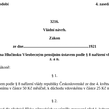
období
4. zased
3216.
Vládní návrh.
Zákon
ze dne...................................................................1921
 Hlučínsku Všeobecným pensijním ústavem podle § 8 nařízení vlád
z. a n.
zákoně:
§ 1.
dle § 8 nařízení vlády republiky Československé ze dne 4. května 19
robnímu v částce 50 Kč měsíčně, k důchodu vdovskému v částce 25 Kč m
§ 2.