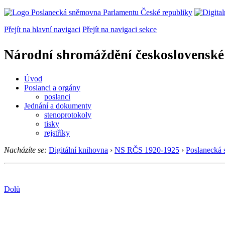
Přejít na hlavní navigaci
Přejít na navigaci sekce
Národní shromáždění československé
Úvod
Poslanci a orgány
poslanci
Jednání a dokumenty
stenoprotokoly
tisky
rejstříky
Nacházíte se:
Digitální knihovna
›
NS RČS 1920-1925
›
Poslanecká
Dolů