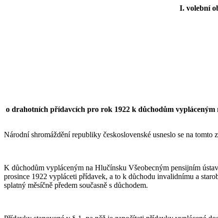
I. volební 
o drahotních přídavcích pro rok 1922 k důchodům vypláceným na
Národní shromáždění republiky československé usneslo se na tomto 
K důchodům vypláceným na Hlučínsku Všeobecným pensijním ústavem po
prosince 1922 vypláceti přídavek, a to k důchodu invalidnímu a sta
splatný měsíčně předem současně s důchodem.