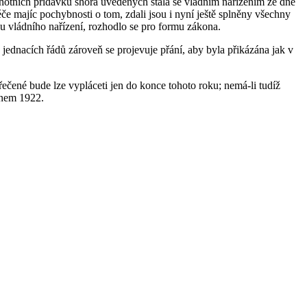
rahotních přídavků shora uvedených stala se vládním nařízením ze dne
éče majíc pochybnosti o tom, zdali jsou i nyní ještě splněny všechny
u vládního nařízení, rozhodlo se pro formu zákona.
dnacích řádů zároveň se projevuje přání, aby byla přikázána jak v
řečené bude lze vypláceti jen do konce tohoto roku; nemá-li tudíž
ednem 1922.