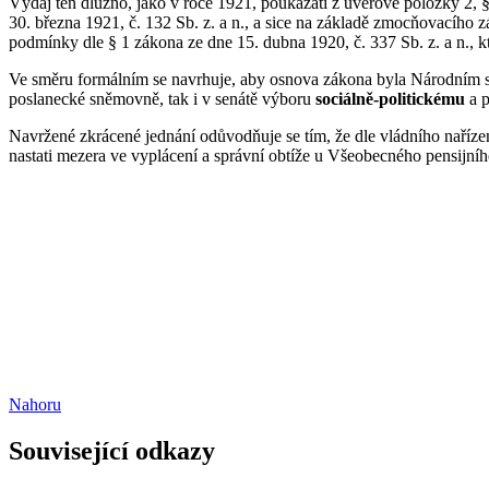
Výdaj ten dlužno, jako v roce 1921, poukázati z úvěrové položky 2, §
30. března 1921, č. 132 Sb. z. a n., a sice na základě zmocňovacího z
podmínky dle § 1 zákona ze dne 15. dubna 1920, č. 337 Sb. z. a n., 
Ve směru formálním se navrhuje, aby osnova zákona byla Národním sh
poslanecké sněmovně, tak i v senátě výboru
sociálně-politickému
a 
Navržené zkrácené jednání odůvodňuje se tím, že dle vládního nařízení
nastati mezera ve vyplácení a správní obtíže u Všeobecného pensijního
Nahoru
Související odkazy