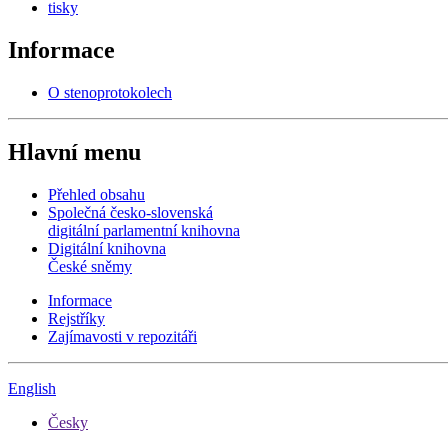
tisky
Informace
O stenoprotokolech
Hlavní menu
Přehled obsahu
Společná česko-slovenská
digitální parlamentní knihovna
Digitální knihovna
České sněmy
Informace
Rejstříky
Zajímavosti v repozitáři
English
Česky