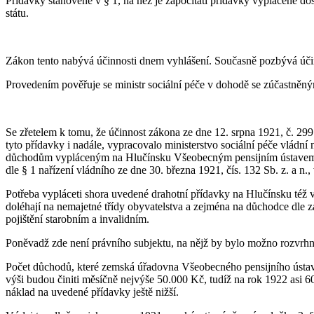
Přídavky stanovené v § 1, na něž je započítati přídavky vyplácené 
státu.
Zákon tento nabývá účinnosti dnem vyhlášení. Současně pozbývá účinn
Provedením pověřuje se ministr sociální péče v dohodě se zúčastněný
Se zřetelem k tomu, že účinnost zákona ze dne 12. srpna 1921, č. 299
tyto přídavky i nadále, vypracovalo ministerstvo sociální péče vládní
důchodům vypláceným na Hlučínsku Všeobecným pensijním ústavem podl
dle § 1 nařízení vládního ze dne 30. března 1921, čís. 132 Sb. z. a
Potřeba vypláceti shora uvedené drahotní přídavky na Hlučínsku též v
doléhají na nemajetné třídy obyvatelstva a zejména na důchodce dle z
pojištění starobním a invalidním.
Poněvadž zde není právního subjektu, na nějž by bylo možno rozvrhno
Počet důchodů, které zemská úřadovna Všeobecného pensijního ústavu 
výši budou činiti měsíčně nejvýše 50.000 Kč, tudíž na rok 1922 asi
náklad na uvedené přídavky ještě nižší.