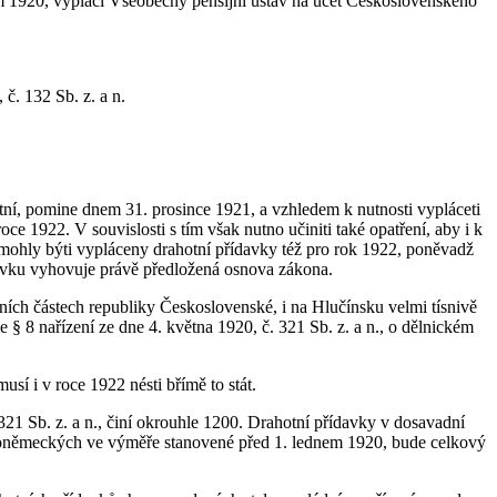
em 1920, vyplácí Všeobecný pensijní ústav na účet Československého
č. 132 Sb. z. a n.
otní, pomine dnem 31. prosince 1921, a vzhledem k nutnosti vypláceti
ce 1922. V souvislosti s tím však nutno učiniti také opatření, aby i k
mohly býti vypláceny drahotní přídavky též pro rok 1922, poněvadž
adavku vyhovuje právě předložená osnova zákona.
ních částech republiky Československé, i na Hlučínsku velmi tísnivě
§ 8 nařízení ze dne 4. května 1920, č. 321 Sb. z. a n., o dělnickém
í i v roce 1922 nésti břímě to stát.
21 Sb. z. a n., činí okrouhle 1200. Drahotní přídavky v dosavadní
šskoněmeckých ve výměře stanovené před 1. lednem 1920, bude celkový