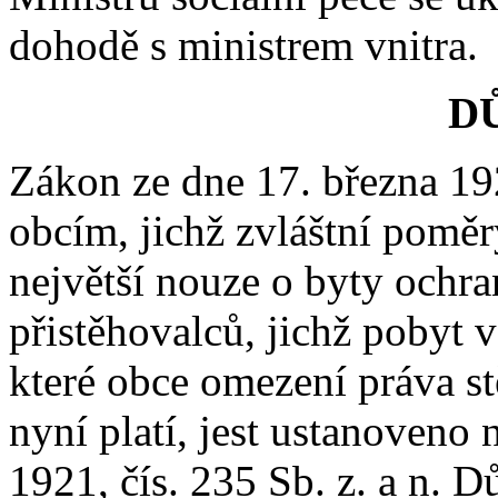
dohodě s ministrem vnitra.
D
Zákon ze dne 17. března 1921
obcím, jichž zvláštní pomě
největší nouze o byty ochra
přistěhovalců, jichž pobyt 
které obce omezení práva s
nyní platí, jest ustanoveno
1921, čís. 235 Sb. z. a n. 