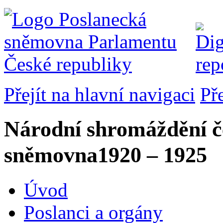
Přejít na hlavní navigaci
Př
Národní shromáždění č
sněmovna
1920 – 1925
Úvod
Poslanci a orgány