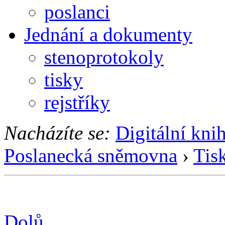
poslanci
Jednání a dokumenty
stenoprotokoly
tisky
rejstříky
Nacházíte se:
Digitální kni
Poslanecká sněmovna
›
Tis
Dolů