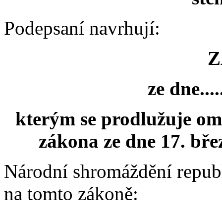
Podepsaní navrhují:
Z
ze dne.....
kterým se prodlužuje om
zákona ze dne 17. břez
Národní shromáždění repub
na tomto zákoně: