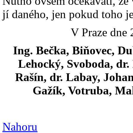
Nutno ovšem očekávati, že
jí daného, jen pokud toho j
V Praze dne 
Ing. Bečka, Biňovec, Du
Lehocký, Svoboda, dr. 
Rašín, dr. Labay, Johan
Gažík, Votruba, Maly
Nahoru