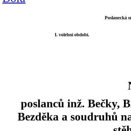
Poslanecká s
I. volební období.
poslanců inž. Bečky, 
Bezděka a soudruhů na
stě