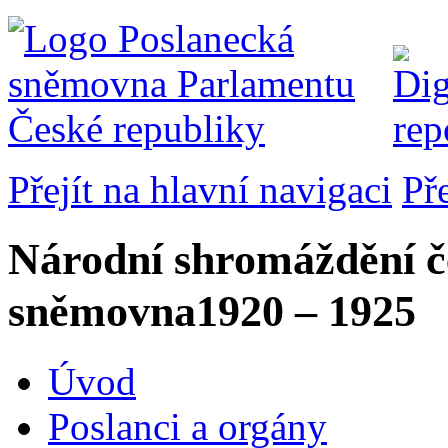
Přejít na hlavní navigaci
Př
Národní shromáždění č
sněmovna
1920 – 1925
Úvod
Poslanci a orgány