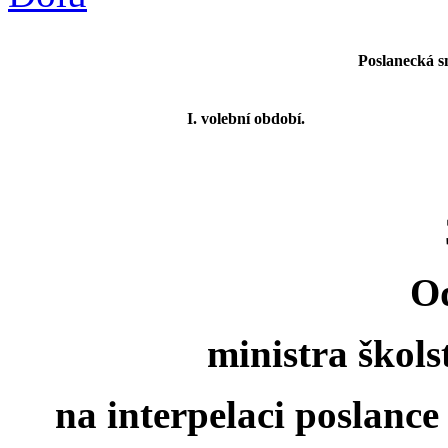
Poslanecká s
I. volební období.
O
ministra škols
na interpelaci poslanc