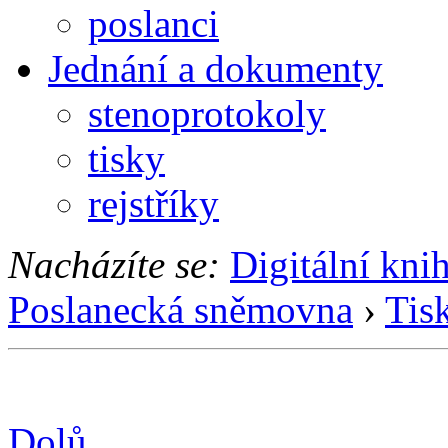
poslanci
Jednání a dokumenty
stenoprotokoly
tisky
rejstříky
Nacházíte se:
Digitální kni
Poslanecká sněmovna
›
Tis
Dolů