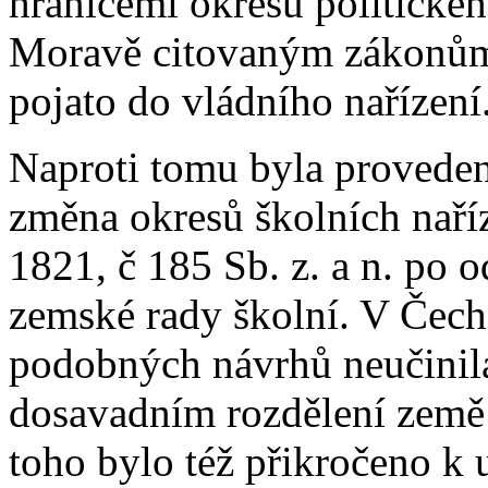
hranicemi okresu politické
Moravě citovaným zákonům
pojato do vládního nařízení
Naproti tomu byla provede
změna okresů školních naří
1821, č 185 Sb. z. a n. p
zemské rady školní. V Čech
podobných návrhů neučinila;
dosavadním rozdělení země 
toho bylo též přikročeno k