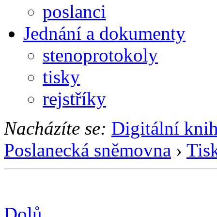
poslanci
Jednání a dokumenty
stenoprotokoly
tisky
rejstříky
Nacházíte se:
Digitální kni
Poslanecká sněmovna
›
Tis
Dolů