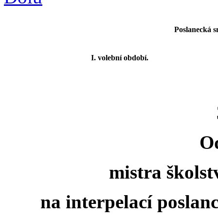
Poslanecká s
I. volební období.
O
mistra školst
na interpelací posla