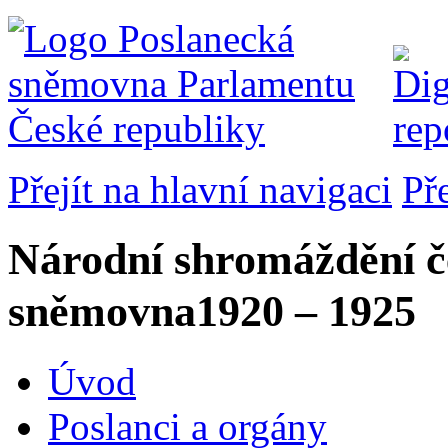
Přejít na hlavní navigaci
Př
Národní shromáždění č
sněmovna
1920 – 1925
Úvod
Poslanci a orgány