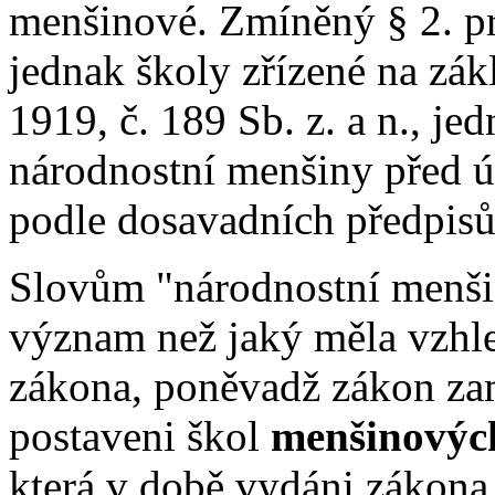
menšinové. Zmíněný § 2. pr
jednak školy zřízené na zák
1919, č. 189 Sb. z. a n., je
národnostní menšiny před ú
podle dosavadních předpisů
Slovům "národnostní menšin
význam než jaký měla vzh
zákona, poněvadž zákon zam
postaveni škol
menšinovýc
která v době vydáni zákona,