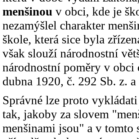
menšinou
v obci, kde je ško
nezamýšlel charakter menši
škole, která sice byla zříz
však slouží národnostní vět
národnostní poměry v obci 
dubna 1920, č. 292 Sb. z. a
Správné lze proto vykládat
tak, jakoby za slovem "men
menšinami jsou" a v tomto