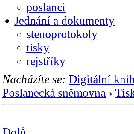
poslanci
Jednání a dokumenty
stenoprotokoly
tisky
rejstříky
Nacházíte se:
Digitální kni
Poslanecká sněmovna
›
Tis
Dolů