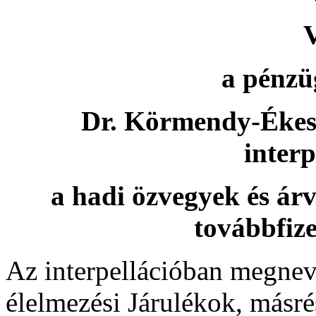
V
a pénzü
Dr. Körmendy-Ékes L
interp
a hadi özvegyek és árv
továbbfize
Az interpellációban megneve
élelmezési Járulékok, másré