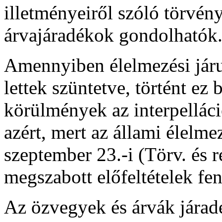
illetményeiről szóló törvény
árvajáradékok gondolhatók
Amennyiben élelmezési járu
lettek szüntetve, történt ez
körülmények az interpellác
azért, mert az állami élelme
szeptember 23.-i (Törv. és r
megszabott előfeltételek fe
Az özvegyek és árvák járad