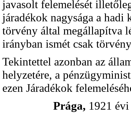
javasolt felemelését illetől
járadékok nagysága a hadi k
törvény által megállapítva 
irányban ismét csak törvén
Tekintettel azonban az áll
helyzetére, a pénzügymini
ezen Járadékok felemeléséh
Prága,
1921 évi 