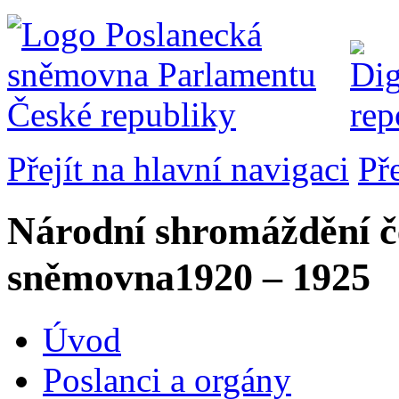
Přejít na hlavní navigaci
Př
Národní shromáždění č
sněmovna
1920 – 1925
Úvod
Poslanci a orgány