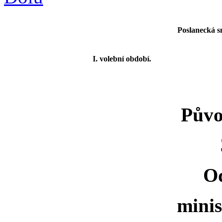
Poslanecká s
I. volební období.
Půvo
O
minis