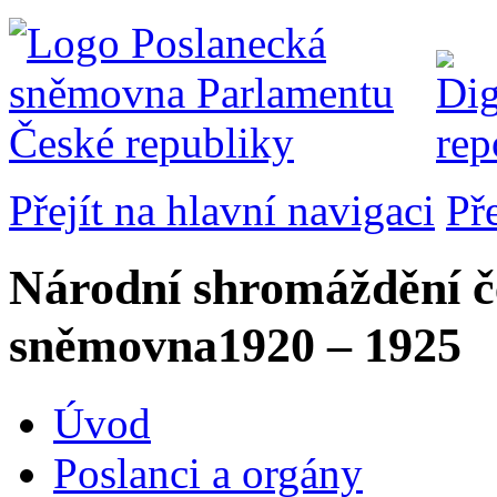
Přejít na hlavní navigaci
Př
Národní shromáždění č
sněmovna
1920 – 1925
Úvod
Poslanci a orgány