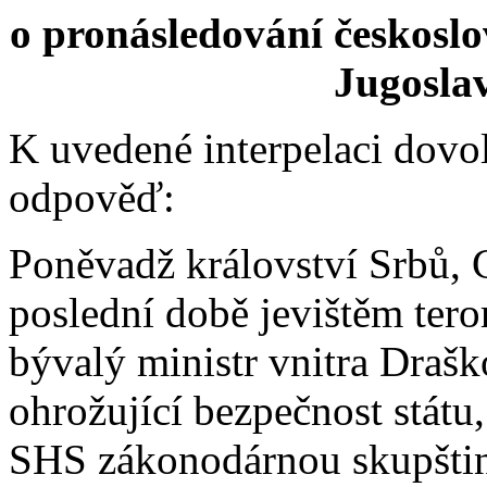
o pronásledování českoslo
Jugoslav
K uvedené interpelaci dovolu
odpověď:
Poněvadž království Srbů, C
poslední době jevištěm terori
bývalý ministr vnitra Drašk
ohrožující bezpečnost státu
SHS zákonodárnou skupštinu