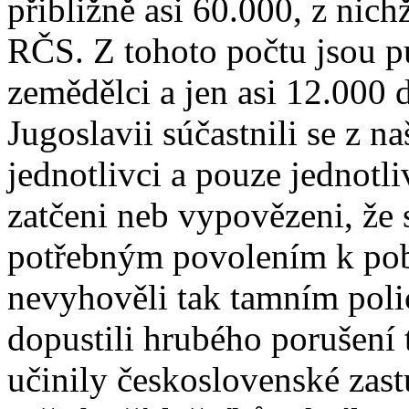
přibližně asi 60.000, z nic
RČS. Z tohoto počtu jsou p
zemědělci a jen asi 12.000 
Jugoslavii súčastnili se z n
jednotlivci a pouze jednotli
zatčeni neb vypovězeni, že 
potřebným povolením k pob
nevyhověli tak tamním poli
dopustili hrubého porušení 
učinily československé zast