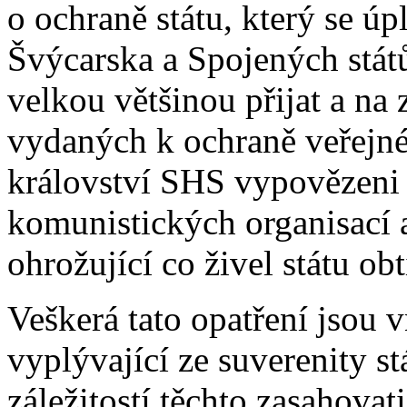
o ochraně státu, který se ú
Švýcarska a Spojených států
velkou většinou přijat a na
vydaných k ochraně veřejné
království SHS vypovězeni c
komunistických organisací 
ohrožující co živel státu ob
Veškerá tato opatření jsou v
vyplývající ze suverenity s
záležitostí těchto zasahovati