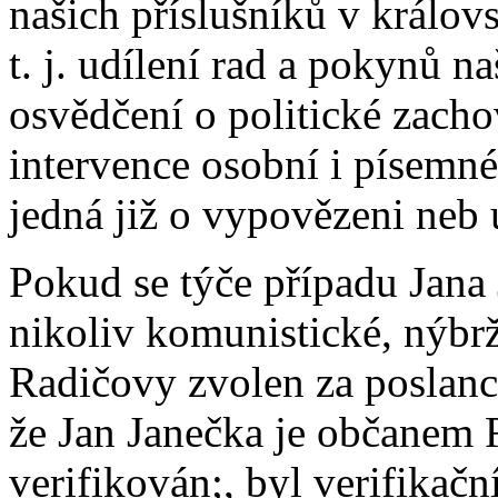
našich příslušníků v králov
t. j. udílení rad a pokynů 
osvědčení o politické zachova
intervence osobní i písemn
jedná již o vypovězeni neb 
Pokud se týče případu Jana 
nikoliv komunistické, nýbrž
Radičovy zvolen za poslance
že Jan Janečka je občanem 
verifikován;, byl verifika