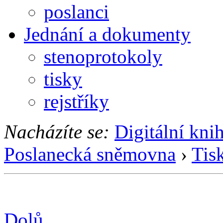
poslanci
Jednání a dokumenty
stenoprotokoly
tisky
rejstříky
Nacházíte se:
Digitální kni
Poslanecká sněmovna
›
Tis
Dolů