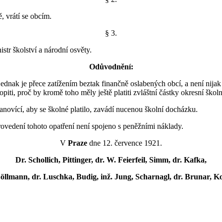
, vrátí se obcím.
§ 3.
tr školství a národní osvěty.
Odůvodnění:
dnak je přece zatížením beztak finančně oslabených obcí, a není nija
opiti, proč by kromě toho měly ještě platiti zvláštní částky okresní škol
anovící, aby se školné platilo, zavádí nucenou školní docházku.
ovedení tohoto opatření není spojeno s peněžními náklady.
V
Praze
dne 12. července 1921.
Dr. Schollich, Pittinger, dr. W. Feierfeil, Simm, dr. Kafka,
llmann, dr. Luschka, Budig, inž. Jung, Scharnagl, dr. Brunar, Kost