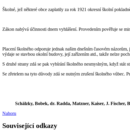
Školné, jež některé obce zaplatily za rok 1921 okresní školní pokladně
Zákon nabývá účinnosti dnem vyhlášení. Provedením pověřuje se minis
Placení školného odporuje jednak našim dnešním časovém názorům, je
výdaje se stavbou okolní budovy, její zařízením atd., takže nelze poch
S druhé strany zdá se pak vybírání školného nesmyslným, když stát st
Se zřetelem na tyto důvody zdá se nutným zrušení školného vůbec. Pr
Schälzky, Bobek, dr. Radda, Matzner, Kaiser, J. Fischer, Bö
Nahoru
Související odkazy