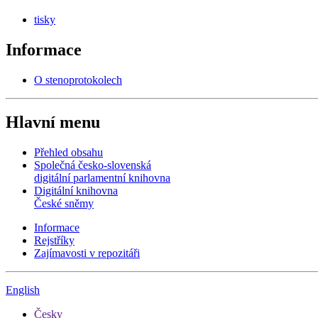
tisky
Informace
O stenoprotokolech
Hlavní menu
Přehled obsahu
Společná česko-slovenská
digitální parlamentní knihovna
Digitální knihovna
České sněmy
Informace
Rejstříky
Zajímavosti v repozitáři
English
Česky