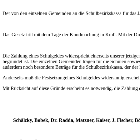
Der von den einzelnen Gemeinden an die Schulbezirkskassa für das J
Das Gesetz tritt mit dem Tage der Kundmachung in Kraft. Mit der Du
Die Zahlung eines Schulgeldes widerspricht einerseits unserer jetzige
begründet ist. Die einzelnen Gemeinden tragen für die Schulen sowies
außerdem noch besondere Beträge für die Schulbezirkskassa. der der 
Anderseits muß die Festsetzungeines Schulgeldes widersinnig erschein
Mit Rücksicht auf diese Gründe erscheint es notwendig, die Zahlung 
Schälzky, Bobek, Dr. Radda, Matzner, Kaiser, J. Fischer, Bö