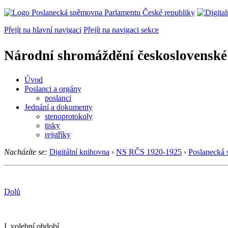
Přejít na hlavní navigaci
Přejít na navigaci sekce
Národní shromáždění československé
Úvod
Poslanci a orgány
poslanci
Jednání a dokumenty
stenoprotokoly
tisky
rejstříky
Nacházíte se:
Digitální knihovna
›
NS RČS 1920-1925
›
Poslanecká
Dolů
I. volební období.