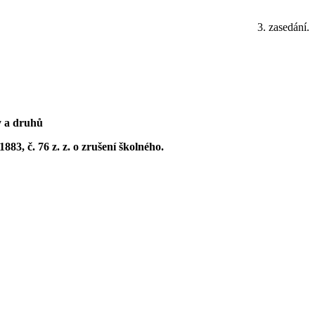
3. zasedání.
y a druhů
883, č. 76 z. z. o zrušení školného.