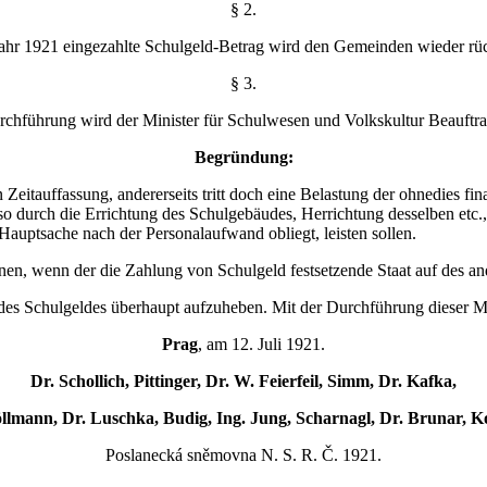
§ 2.
ahr 1921 eingezahlte Schulgeld-Betrag wird den Gemeinden wieder rück
§ 3.
rchführung wird der Minister für Schulwesen und Volkskultur Beauftra
Begründung:
n Zeitauffassung, andererseits tritt doch eine Belastung der ohnedies f
o durch die Errichtung des Schulgebäudes, Herrichtung desselben etc.,
Hauptsache nach der Personalaufwand obliegt, leisten sollen.
en, wenn der die Zahlung von Schulgeld festsetzende Staat auf des and
des Schulgeldes überhaupt aufzuheben. Mit der Durchführung dieser Ma
Prag
, am 12. Juli 1921.
Dr. Schollich, Pittinger, Dr. W. Feierfeil, Simm, Dr. Kafka,
llmann, Dr. Luschka, Budig, Ing. Jung, Scharnagl, Dr. Brunar, Kost
Poslanecká sněmovna N. S. R. Č. 1921.