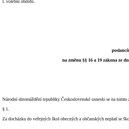
I. volební období.
poslanců
na změnu §§ 16 a 19 zákona ze dne 2
Národní shromáždění republiky Československé usneslo se na tomto 
§ 1.
Za docházku do veřejných škol obecných a občanských neplatí se škol