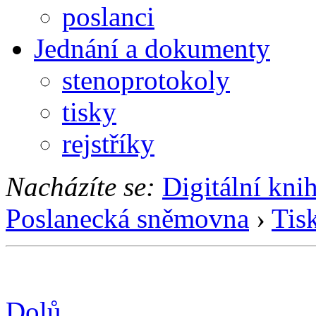
poslanci
Jednání a dokumenty
stenoprotokoly
tisky
rejstříky
Nacházíte se:
Digitální kni
Poslanecká sněmovna
›
Tis
Dolů