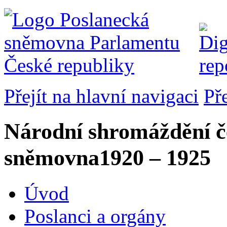
Přejít na hlavní navigaci
Př
Národní shromáždění č
sněmovna
1920 – 1925
Úvod
Poslanci a orgány