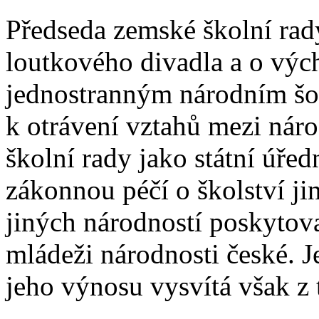
Předseda zemské školní rad
loutkového divadla a o výc
jednostranným národním šovi
k otrávení vztahů mezi nár
školní rady jako státní úře
zákonnou péčí o školství j
jiných národností poskytova
mládeži národnosti české. 
jeho výnosu vysvítá však z 