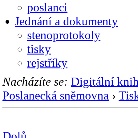
poslanci
Jednání a dokumenty
stenoprotokoly
tisky
rejstříky
Nacházíte se:
Digitální kni
Poslanecká sněmovna
›
Tis
Dolů