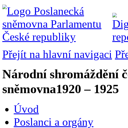
Přejít na hlavní navigaci
Př
Národní shromáždění č
sněmovna
1920 – 1925
Úvod
Poslanci a orgány