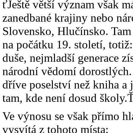
ťJeště větší význam však má
zanedbané krajiny nebo nár
Slovensko, Hlučínsko. Tam 
na počátku 19. století, toti
duše, nejmladší generace zís
národní vědomí dorostlých.
dříve poselství než kniha a 
tam, kde není dosud školy.
Ve výnosu se však přímo hl
vysvítá z tohoto místa: