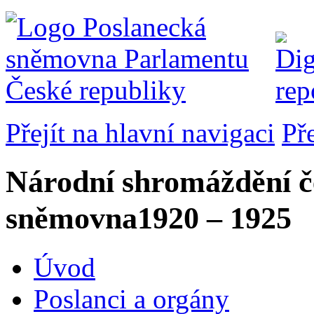
Přejít na hlavní navigaci
Př
Národní shromáždění č
sněmovna
1920 – 1925
Úvod
Poslanci a orgány