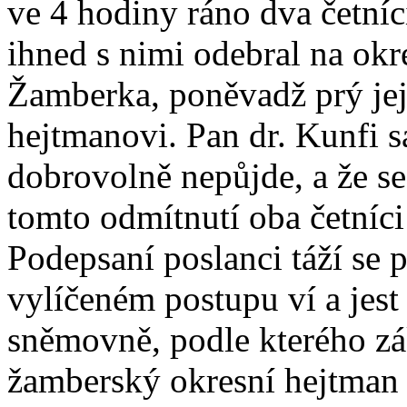
ve 4 hodiny ráno dva četníci
ihned s nimi odebral na okr
Žamberka, poněvadž prý jej
hejtmanovi. Pan dr. Kunfi s
dobrovolně nepůjde, a že se
tomto odmítnutí oba četníci
Podepsaní poslanci táží se p
vylíčeném postupu ví a jest
sněmovně, podle kterého z
žamberský okresní hejtman 