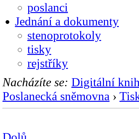
poslanci
Jednání a dokumenty
stenoprotokoly
tisky
rejstříky
Nacházíte se:
Digitální kni
Poslanecká sněmovna
›
Tis
Dolů