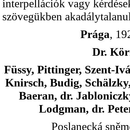
interpellációk vagy kérdések
szövegükben akadálytalanu
Prága
, 19
Dr. Kö
Füssy, Pittinger, Szent-Iv
Knirsch, Budig, Schälzky,
Baeran, dr. Jabloniczky,
Lodgman, dr. Peter
Poslanecká sněmo