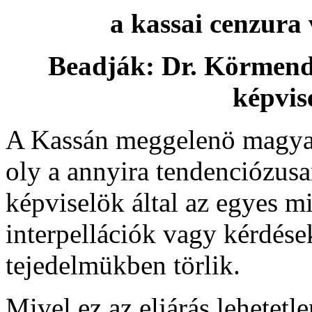
a kassai cenzura 
Beadják: Dr. Körmend
képvise
A Kassán meggelenö magyar
oly a annyira tendenciózus
képviselök által az egyes mi
interpellációk vagy kérdése
tejedelmükben törlik.
Mivel ez az eljárás lehetetl