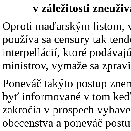
v záležitosti zneuži
Oproti maďarským listom, 
používa sa censury tak tende
interpellácií, ktoré podávaj
ministrov, vymaže sa zpravi
Poneváč takýto postup zne
byť informované v tom keď
zakročia v prospech vybave
obecenstva a poneváč post