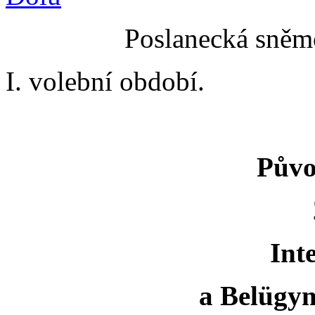
Poslanecká sněmo
I. volební období.
Půvo
Int
a Belügym