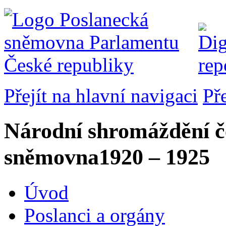
Přejít na hlavní navigaci
Př
Národní shromáždění č
sněmovna
1920 – 1925
Úvod
Poslanci a orgány