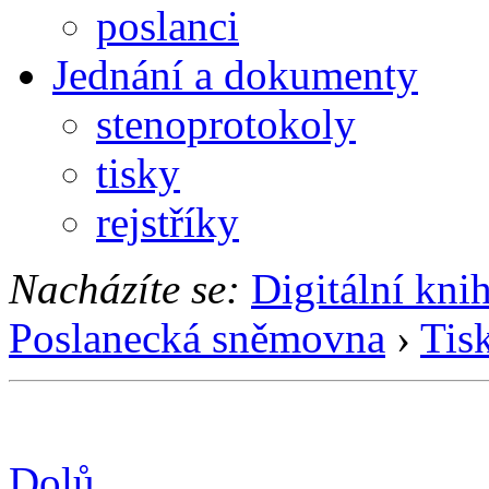
poslanci
Jednání a dokumenty
stenoprotokoly
tisky
rejstříky
Nacházíte se:
Digitální kni
Poslanecká sněmovna
›
Tis
Dolů