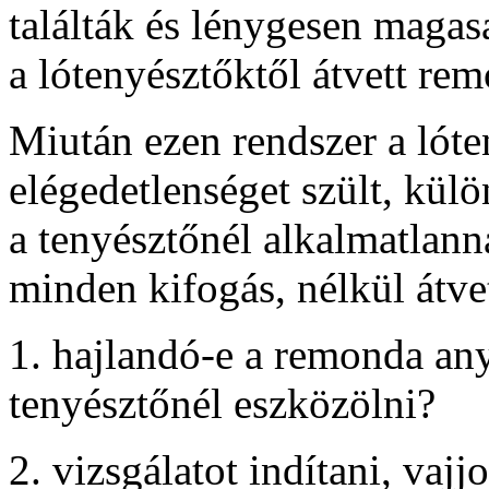
találták és lénygesen magas
a lótenyésztőktől átvett rem
Miután ezen rendszer a lót
elégedetlenséget szült, kül
a tenyésztőnél alkalmatlann
minden kifogás, nélkül átvet
1. hajlandó-e a remonda any
tenyésztőnél eszközölni?
2. vizsgálatot indítani, vajj