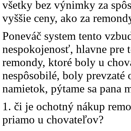
všetky bez výnimky za spôso
vyššie ceny, ako za remond
Poneváč system tento vzbud
nespokojenosť, hlavne pre t
remondy, ktoré boly u chov
nespôsobilé, boly prevzat
namietok, pýtame sa pana m
1. či je ochotný nákup rem
priamo u chovateľov?