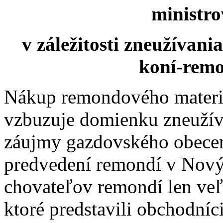
ministro
v záležitosti zneužívani
koní-remo
Nákup remondového materiá
vzbuzuje domienku zneužíva
záujmy gazdovského obecens
predvedení remondí v Nový
chovateľov remondí len veľ
ktoré predstavili obchodní