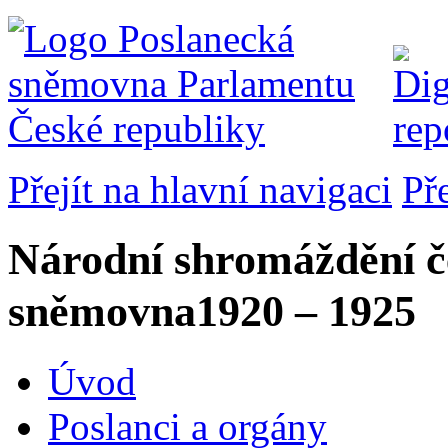
Přejít na hlavní navigaci
Př
Národní shromáždění č
sněmovna
1920 – 1925
Úvod
Poslanci a orgány