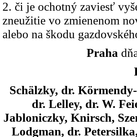
2. či je ochotný zaviesť vyš
zneužitie vo zmienenom n
alebo na škodu gazdovskéh
Praha
dňa
Schälzky, dr. Körmendy-
dr. Lelley, dr. W. Feie
Jabloniczky, Knirsch, Szen
Lodgman, dr. Petersilka