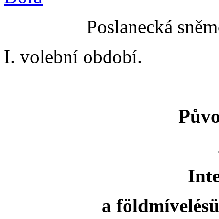
Poslanecká sněmo
I. volební období.
Půvo
Int
a földmívelésü