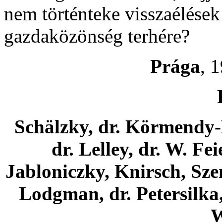
nem történteke visszaélések 
gazdaközönség terhére?
Prága
, 
Schälzky, dr. Körmendy-
dr. Lelley, dr. W. Feie
Jabloniczky, Knirsch, Szen
Lodgman, dr. Petersilka
W