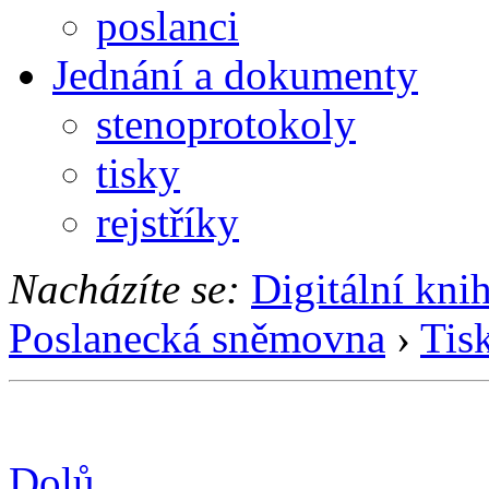
poslanci
Jednání a dokumenty
stenoprotokoly
tisky
rejstříky
Nacházíte se:
Digitální kni
Poslanecká sněmovna
›
Tis
Dolů