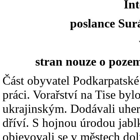
Int
poslance Sur
stran nouze o poze
Část obyvatel Podkarpatské
práci. Vorařství na Tise by
ukrajinským. Dodávali uher
dříví. S hojnou úrodou jab
objevovali se v městech do