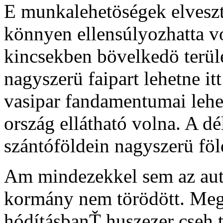
E munkalehetöségek elvesz
könnyen ellensúlyozhatta v
kincsekben bövelkedö terül
nagyszerü faipart lehetne itt
vasipar fandamentumai lehe
ország ellátható volna. A dél
szántóföldein nagyszerü föld
Am mindezekkel sem az aut
kormány nem törödött. Mege
hódításbanŤ huszezer cseh ti