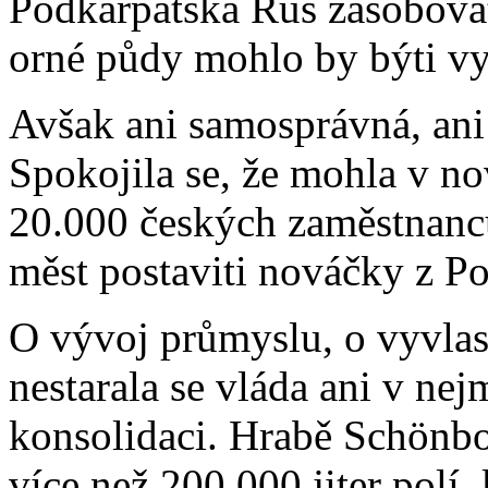
Podkarpatská Rus zásobovati 
orné půdy mohlo by býti vy
Avšak ani samosprávná, ani ú
Spokojila se, že mohla v n
20.000 českých zaměstnanců 
měst postaviti nováčky z P
O vývoj průmyslu, o vyvlas
nestarala se vláda ani v nej
konsolidaci. Hrabě Schönbor
více než 200.000 jiter polí,