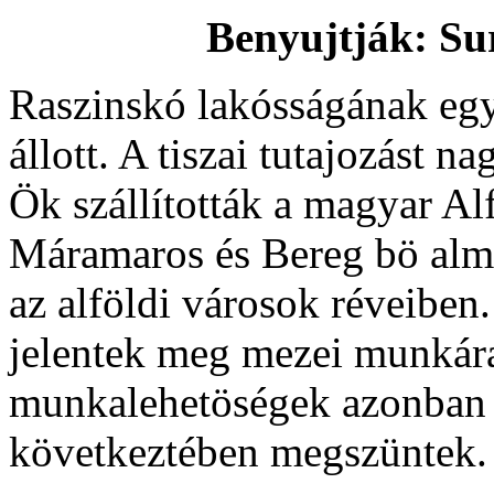
Benyujtják: Sur
Raszinskó lakósságának eg
állott. A tiszai tutajozást n
Ök szállították a magyar Alf
Máramaros és Bereg bö alma
az alföldi városok réveiben
jelentek meg mezei munkára
munkalehetöségek azonban a
következtében megszüntek.