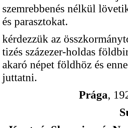
szemrebbenés nélkül lövetik
és parasztokat.
kérdezzük az összkormánytól
tizés százezer-holdas földb
akaró népet földhöz és enn
juttatni.
Prága
, 19
S