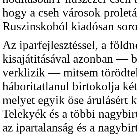
hogy a cseh városok proletá
Ruszinskoból kiadósan soro
Az iparfejlesztéssel, a föld
kisajátitásával azonban — b
verklizik — mitsem törödte
háboritatlanul birtokolja ké
melyet egyik öse árulásért 
Telekyék és a többi nagybir
az ipartalanság és a nagybir