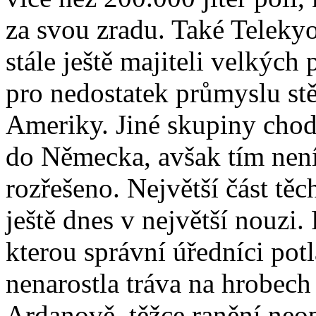
za svou zradu. Také Telekyov
stále ještě majiteli velkýc
pro nedostatek průmyslu stě
Ameriky. Jiné skupiny chodí
do Německa, avšak tím není 
rozřešeno. Největší část těch
ještě dnes v největší nouzi.
kterou správní úředníci potl
nenarostla tráva na hrobech
Ardanově, těžce ranění neop