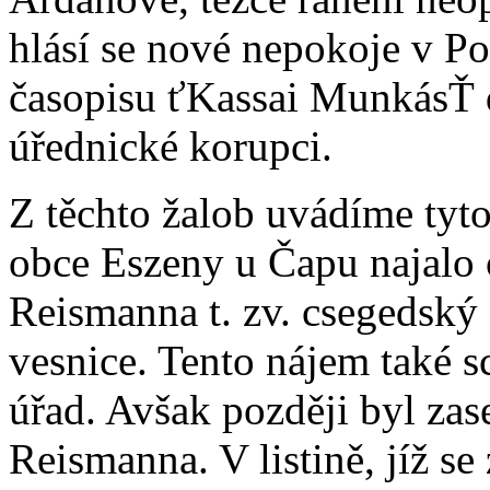
hlásí se nové nepokoje v P
časopisu ťKassai MunkásŤ d
úřednické korupci.
Z těchto žalob uvádíme tyt
obce Eszeny u Čapu najalo 
Reismanna t. zv. csegedský s
vesnice. Tento nájem také 
úřad. Avšak později byl za
Reismanna. V listině, jíž s