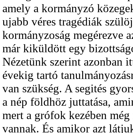
amely a kormányzó közegek
ujabb véres tragédiák szülöj
kormányzoság megérezve az 
már kiküldött egy bizottság
Nézetünk szerint azonban it
évekig tartó tanulmányozás
van szükség. A segités gyo
a nép földhöz juttatása, am
mert a grófok kezében még m
vannak. És amikor azt látj