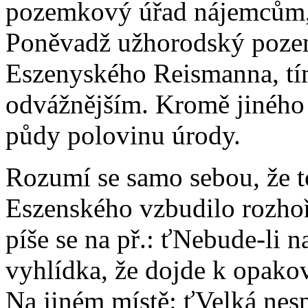
pozemkový úřad nájemcům, ž
Poněvadž užhorodský pozem
Eszenyského Reismanna, tím 
odvážnějším. Kromě jiného 
půdy polovinu úrody.
Rozumí se samo sebou, že t
Eszenského vzbudilo rozho
píše se na př.: ťNebude-li n
vyhlídka, že dojde k opak
Na jiném místě: ťVelká nesp