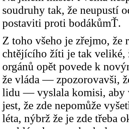
soudruhy tak, že neupustí o
postaviti proti bodákůmŤ.
Z toho všeho je zřejmo, že 
chtějícího žíti je tak veli
orgánů opět povede k nový
že vláda — zpozorovavši, že
lidu — vyslala komisi, aby 
jest, že zde nepomůže vyšet
léta, nýbrž že je zde třeba