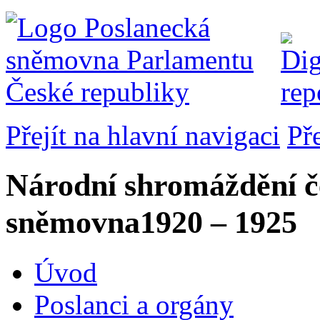
Přejít na hlavní navigaci
Př
Národní shromáždění č
sněmovna
1920 – 1925
Úvod
Poslanci a orgány