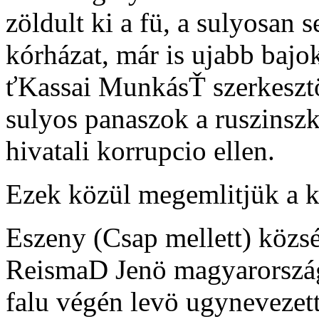
zöldult ki a fü, a sulyosan
kórházat, már is ujabb baj
ťKassai MunkásŤ szerkeszt
sulyos panaszok a ruszinsz
hivatali korrupcio ellen.
Ezek közül megemlitjük a k
Eszeny (Csap mellett) közs
ReismaD Jenö magyarországi
falu végén levö ugynevezett 