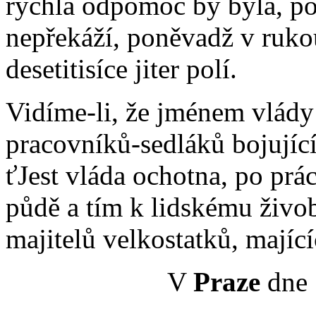
rychlá odpomoc by byla, po
nepřekáží, poněvadž v rukou 
desetitisíce jiter polí.
Vidíme-li, že jménem vlády s
pracovníků-sedláků bojující
ťJest vláda ochotna, po prá
půdě a tím k lidskému živo
majitelů velkostatků, majíc
V
Praze
dne 