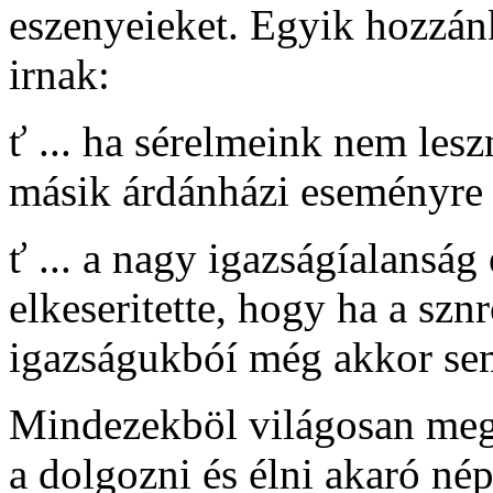
eszenyeieket. Egyik hozzánk
irnak:
ť ... ha sérelmeink nem lesz
másik árdánházi eseményre .
ť ... a nagy igazságíalanság
elkeseritette, hogy ha a szn
igazságukbóí még akkor sem
Mindezekböl világosan meg
a dolgozni és élni akaró né