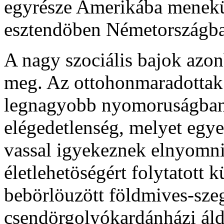
egyrésze Amerikába menekü
esztendöben Németországba
A nagy szociális bajok az
meg. Az ottohonmaradottak t
legnagyobb nyomoruságban 
elégedetlenség, melyet egye
vassal igyekeznek elnyomni
életlehetöségért folytatott k
bebörlöuzött földmives-szeg
csendörgolyókardánházi áld