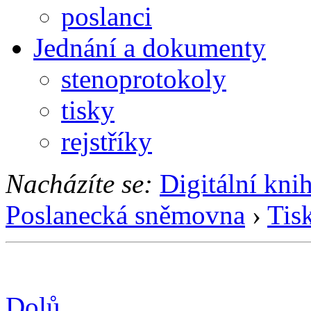
poslanci
Jednání a dokumenty
stenoprotokoly
tisky
rejstříky
Nacházíte se:
Digitální kni
Poslanecká sněmovna
›
Tis
Dolů