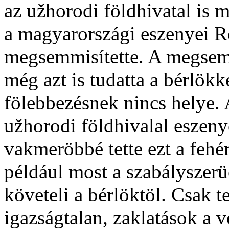
az užhorodi földhivatal is
a magyarországi eszenyei 
megsemmisítette. A megsemm
még azt is tudatta a bérlök
fölebbezésnek nincs helye.
užhorodi földhivalal eszeny
vakmeröbbé tette ezt a fehé
például most a szabályszerüe
követeli a bérlöktöl. Csak 
igazságtalan, zaklatások a v