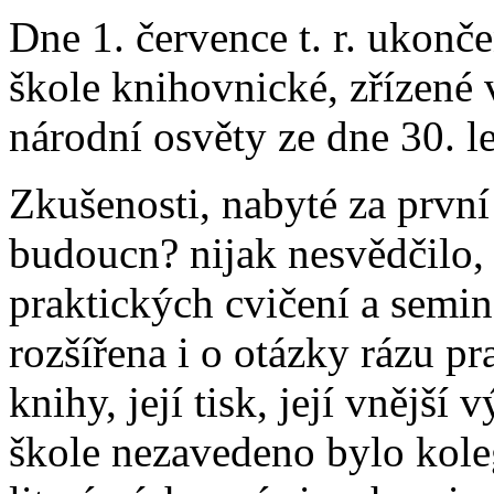
Dne 1. července t. r. ukonče
škole knihovnické, zřízené 
národní osvěty ze dne 30. l
Zkušenosti, nabyté za první
budoucn? nijak nesvědčilo,
praktických cvičení a semi
rozšířena i o otázky rázu pr
knihy, její tisk, její vnějš
škole nezavedeno bylo kol