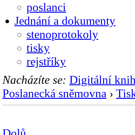
poslanci
Jednání a dokumenty
stenoprotokoly
tisky
rejstříky
Nacházíte se:
Digitální kni
Poslanecká sněmovna
›
Tis
Dolů