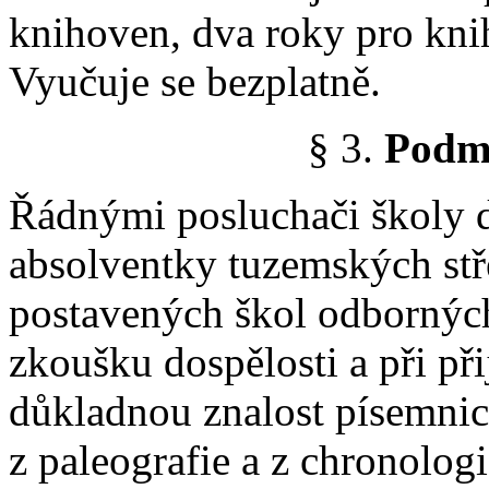
knihoven, dva roky pro kn
Vyučuje se bezplatně.
§ 3.
Podmí
Řádnými posluchači školy d
absolventky tuzemských stř
postavených škol odborných
zkoušku dospělosti a při př
důkladnou znalost písemnic
z paleografie a z chronolog