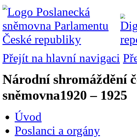
Přejít na hlavní navigaci
Př
Národní shromáždění č
sněmovna
1920 – 1925
Úvod
Poslanci a orgány