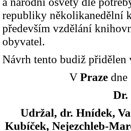
a národní osvěty dle potře
republiky několikanedělní 
především vzdělání knihov
obyvatel.
Návrh tento budiž přidělen
V
Praze
dne 
Dr.
Udržal, dr. Hnídek, Va
Kubíček, Nejezchleb-Marc