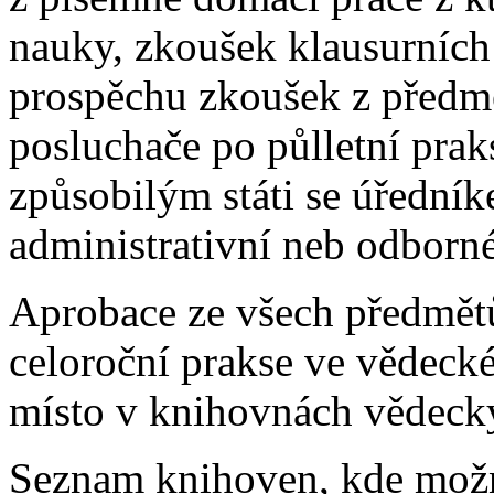
nauky, zkoušek klausurních
prospěchu zkoušek z předmě
posluchače po půlletní prak
způsobilým státi se úřední
administrativní neb odborné
Aprobace ze všech předmět
celoroční prakse ve vědeck
místo v knihovnách vědeck
Seznam knihoven, kde možno