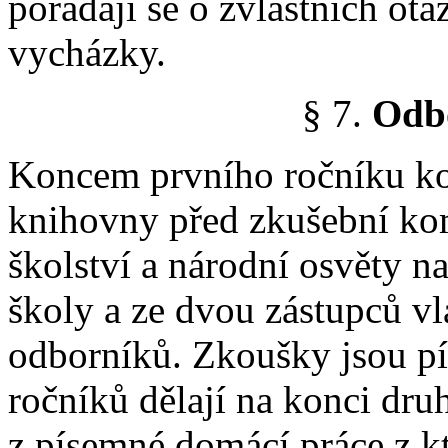
pořádají se o zvláštních ot
vycházky.
§ 7.
Odb
Koncem prvního ročníku kon
knihovny před zkušební kom
školství a národní osvěty n
školy a ze dvou zástupců v
odborníků. Zkoušky jsou pí
ročníků dělají na konci dru
z písemné domácí práce z k