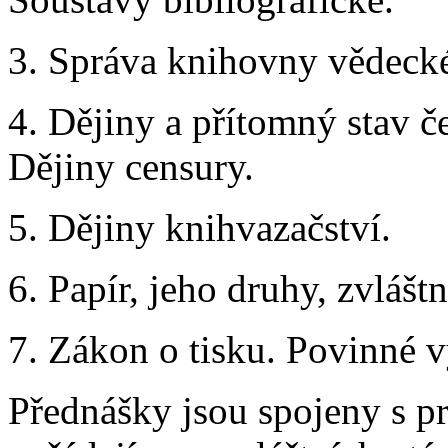
3. Správa knihovny vědeck
4. Dějiny a přítomný stav č
Dějiny censury.
5. Dějiny knihvazačství.
6. Papír, jeho druhy, zvlášt
7. Zákon o tisku. Povinné v
Přednášky jsou spojeny s p