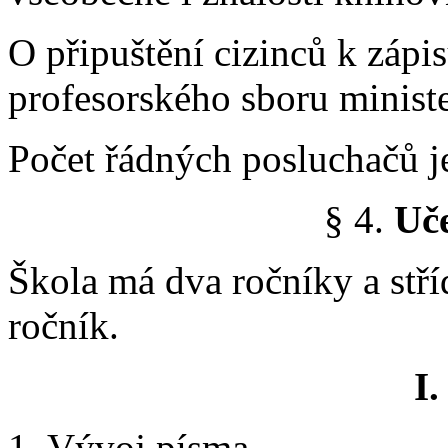
O připuštění cizinců k zápi
profesorského sboru ministe
Počet řádných posluchačů j
§ 4.
Uč
Škola má dva ročníky a stří
ročník.
I.
1. Vývoj písma.