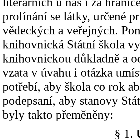
literárních u nás i za hrani
prolínání se látky, určené 
vědeckých a veřejných. Poně
knihovnická Státní škola v
knihovnickou důkladně a o
vzata v úvahu i otázka umís
potřebí, aby škola co rok ab
podepsaní, aby stanovy Stá
byly takto přeměněny:
§ 1.