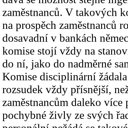
zaměstnanců. V takových k
na prospěch zaměstnanců r
dosavadní v bankách německ
komise stojí vždy na stanovi
do ní, jako do nadměrné sam
Komise disciplinární žádal
rozsudek vždy přísnější, ne
zaměstnancům daleko více p
pochybné živly ze svých řad
personální nežádá se takov