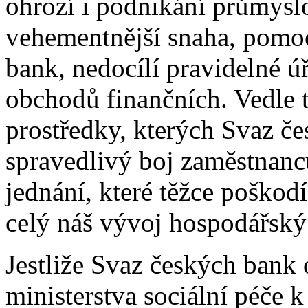
ohrozí i podnikání průmysl
vehementnější snaha, pomoc
bank, nedocílí pravidelné ú
obchodů finančních. Vedle to
prostředky, kterých Svaz č
spravedlivý boj zaměstnanc
jednání, které těžce poškodí
celý náš vývoj hospodářský
Jestliže Svaz českých bank
ministerstva sociální péče 