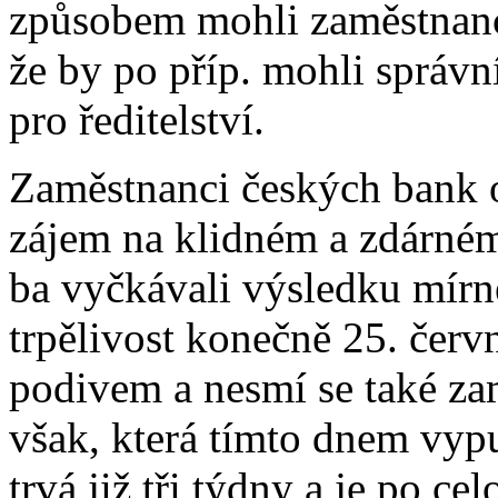
způsobem mohli zaměstnanci 
že by po příp. mohli správn
pro ředitelství.
Zaměstnanci českých bank o
zájem na klidném a zdárném
ba vyčkávali výsledku mírné
trpělivost konečně 25. červ
podivem a nesmí se také za
však, která tímto dnem vyp
trvá již tři týdny a je po 