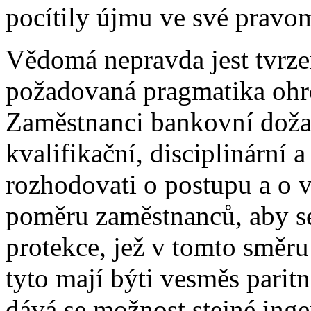
pocítily újmu ve své pravo
Vědomá nepravda jest tvrze
požadovaná pragmatika ohro
Zaměstnanci bankovní dožad
kvalifikační, disciplinární 
rozhodovati o postupu a o 
poměru zaměstnanců, aby se
protekce, jež v tomto směr
tyto mají býti vesměs paritn
dává se možnost stejné ing