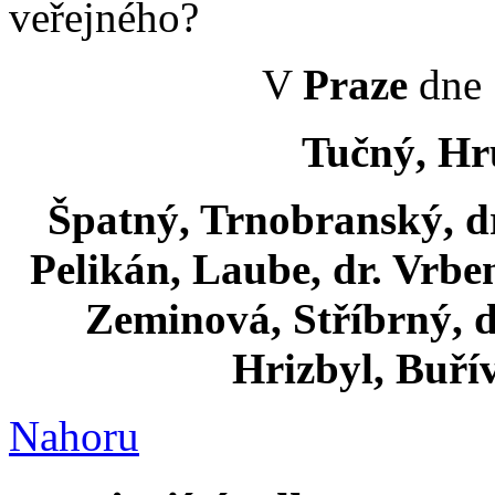
veřejného?
V
Praze
dne 
Tučný, Hr
Špatný, Trnobranský, dr.
Pelikán, Laube, dr. Vrbe
Zeminová, Stříbrný, dr
Hrizbyl, Buřív
Nahoru