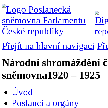
Přejít na hlavní navigaci
Př
Národní shromáždění č
sněmovna
1920 – 1925
Úvod
Poslanci a orgány