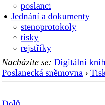
poslanci
Jednání a dokumenty
stenoprotokoly
tisky
rejstříky
Nacházíte se:
Digitální kni
Poslanecká sněmovna
›
Tis
Dolů