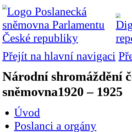
Přejít na hlavní navigaci
Př
Národní shromáždění č
sněmovna
1920 – 1925
Úvod
Poslanci a orgány