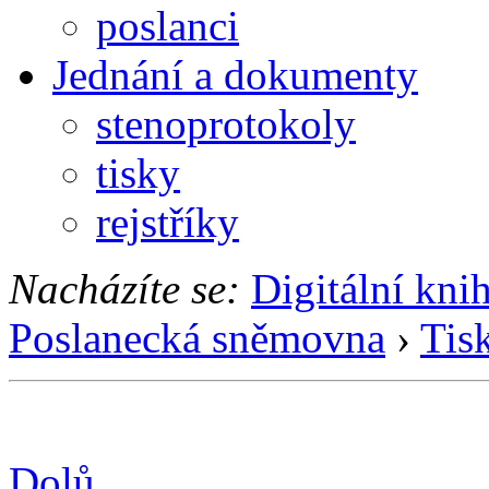
poslanci
Jednání a dokumenty
stenoprotokoly
tisky
rejstříky
Nacházíte se:
Digitální kni
Poslanecká sněmovna
›
Tis
Dolů