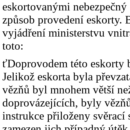
eskortovanými nebezpečný z
způsob provedení eskorty. B
vyjádření ministerstvu vnitr
toto:
ťDoprovodem této eskorty 
Jelikož eskorta byla převzat
vězňů byl mnohem větší než
doprovázejících, byly vězň
instrukce přiloženy svěrací 
zamezen jich případný útěk