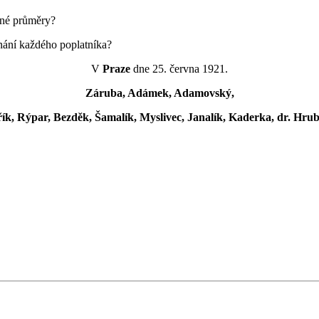
vané průměry?
iznání každého poplatníka?
V
Praze
dne 25. června 1921.
Záruba, Adámek, Adamovský,
ík, Rýpar, Bezděk, Šamalík, Myslivec, Janalík, Kaderka, dr. Hr