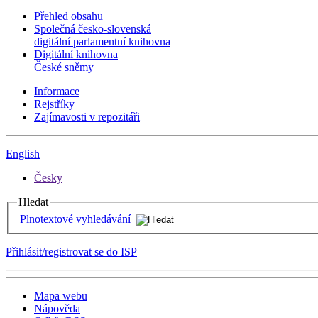
Přehled obsahu
Společná česko-slovenská
digitální parlamentní knihovna
Digitální knihovna
České sněmy
Informace
Rejstříky
Zajímavosti v repozitáři
English
Česky
Hledat
Plnotextové vyhledávání
Přihlásit/registrovat se do ISP
Mapa webu
Nápověda