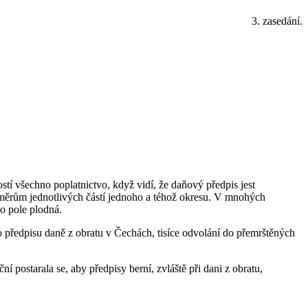
3. zasedání.
stí všechno poplatnictvo, když vidí, že daňový předpis jest
oměrům jednotlivých částí jednoho a téhož okresu. V mnohých
ko pole plodná.
o předpisu daně z obratu v Čechách, tisíce odvolání do přemrštěných
 postarala se, aby předpisy berní, zvláště při dani z obratu,