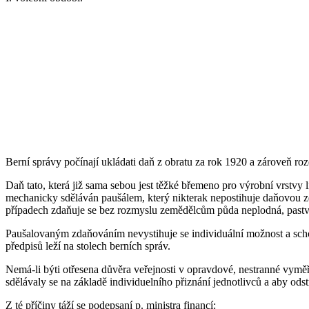
Berní správy počínají ukládati daň z obratu za rok 1920 a zároveň roze
Daň tato, která již sama sebou jest těžké břemeno pro výrobní vrstvy
mechanicky sděláván paušálem, který nikterak nepostihuje daňovou z
případech zdaňuje se bez rozmyslu zemědělcům půda neplodná, pastviny
Paušalovaným zdaňováním nevystihuje se individuální možnost a schop
předpisů leží na stolech berních správ.
Nemá-li býti otřesena důvěra veřejnosti v opravdové, nestranné vyměřo
sdělávaly se na základě individuelního přiznání jednotlivců a aby ods
Z té příčiny táží se podepsaní p. ministra financí: