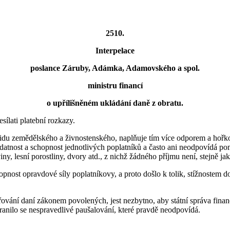
2510.
Interpelace
poslance Záruby, Adámka, Adamovského a spol.
ministru financí
o upřílišněném ukládání daně z obratu.
sílati platební rozkazy.
 lidu zemědělského a živnostenského, naplňuje tím více odporem a hořko
datnost a schopnost jednotlivých poplatníků a často ani neodpovídá p
, lesní porostliny, dvory atd., z nichž žádného příjmu není, stejně ja
nost opravdové síly poplatníkovy, a proto došlo k tolik, stížnostem d
vání daní zákonem povolených, jest nezbytno, aby státní správa finanční
tranilo se nespravedlivé paušalování, které pravdě neodpovídá.