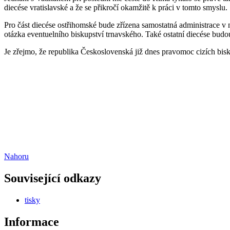
diecése vratislavské a že se přikročí okamžitě k práci v tomto smyslu.
Pro část diecése ostřihomské bude zřízena samostatná administrace v 
otázka eventuelního biskupství trnavského. Také ostatní diecése bud
Je zřejmo, že republika Československá již dnes pravomoc cizích bis
Nahoru
Související odkazy
tisky
Informace