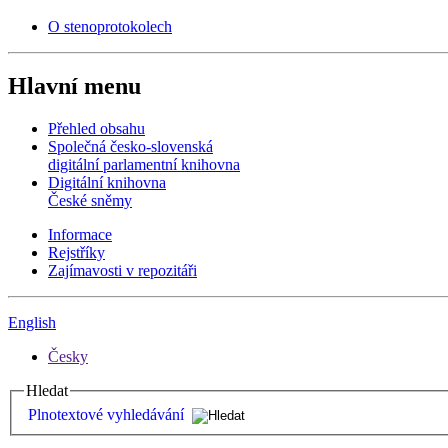
O stenoprotokolech
Hlavní menu
Přehled obsahu
Společná česko-slovenská
digitální parlamentní knihovna
Digitální knihovna
České sněmy
Informace
Rejstříky
Zajímavosti v repozitáři
English
Česky
Hledat
Plnotextové vyhledávání