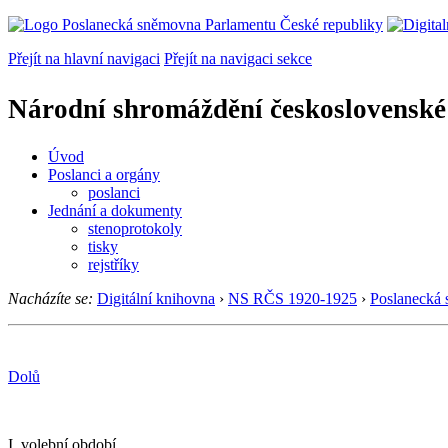
Přejít na hlavní navigaci
Přejít na navigaci sekce
Národní shromáždění československé
Úvod
Poslanci a orgány
poslanci
Jednání a dokumenty
stenoprotokoly
tisky
rejstříky
Nacházíte se:
Digitální knihovna
›
NS RČS 1920-1925
›
Poslanecká
Dolů
I. volební období.