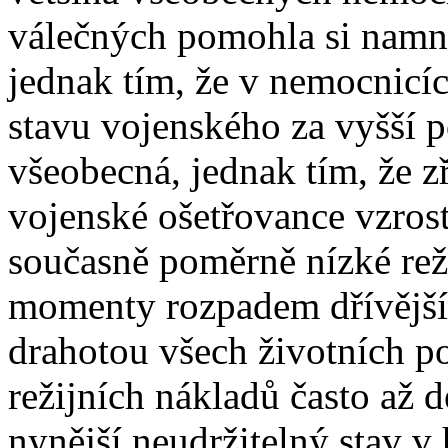
válečných pomohla si namno
jednak tím, že v nemocnicíc
stavu vojenského za vyšší p
všeobecná, jednak tím, že z
vojenské ošetřovance vzrost
současně poměrně nízké rež
momenty rozpadem dřívější 
drahotou všech životních po
režijních nákladů často až
nynější neudržitelný stav 