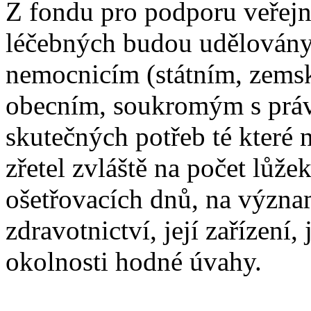
Z fondu pro podporu veřej
léčebných budou udělován
nemocnicím (státním, zems
obecním, soukromým s práve
skutečných potřeb té které 
zřetel zvláště na počet lůže
ošetřovacích dnů, na význa
zdravotnictví, její zařízení, 
okolnosti hodné úvahy.