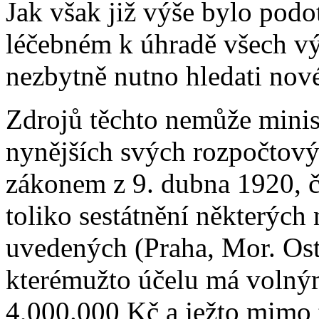
Jak však již výše bylo podot
léčebném k úhradě všech výl
nezbytně nutno hledati nov
Zdrojů těchto nemůže minist
nynějších svých rozpočtovýc
zákonem z 9. dubna 1920, čí
toliko sestátnění některýc
uvedených (Praha, Mor. Os
kterémužto účelu má volným
4,000.000 Kč a ježto mimo 