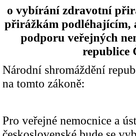
o vybírání zdravotní při
přirážkám podléhajícím, 
podporu veřejných nem
republice 
Národní shromáždění repub
na tomto zákoně:
Pro veřejné nemocnice a úst
československé bude se vyb