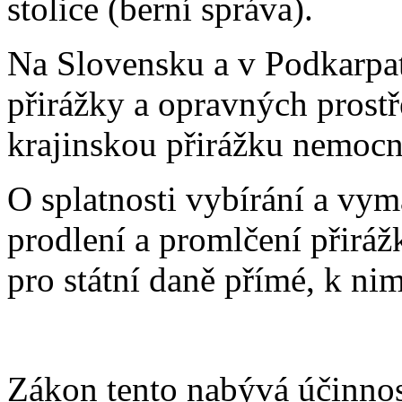
stolice (berní správa).
Na Slovensku a v Podkarpat
přirážky a opravných prostř
krajinskou přirážku nemocni
O splatnosti vybírání a vym
prodlení a promlčení přirá
pro státní daně přímé, k ni
Zákon tento nabývá účinnos