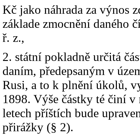
Kč jako náhrada za výnos z
základe zmocnění daného čís
ř. z.,
2. státní pokladně určitá č
daním, předepsaným v územ
Rusi, a to k plnění úkolů, v
1898. Výše částky té činí v
letech příštích bude uprave
přirážky (§ 2).