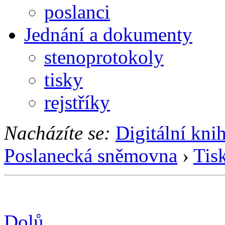
poslanci
Jednání a dokumenty
stenoprotokoly
tisky
rejstříky
Nacházíte se:
Digitální kni
Poslanecká sněmovna
›
Tis
Dolů