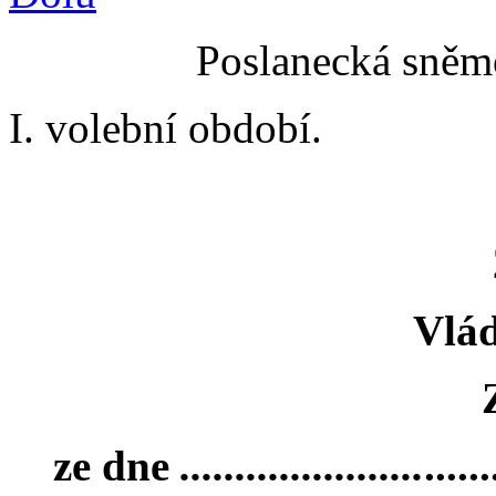
Poslanecká sněmo
I. volební období.
Vlád
ze dne
......................
......