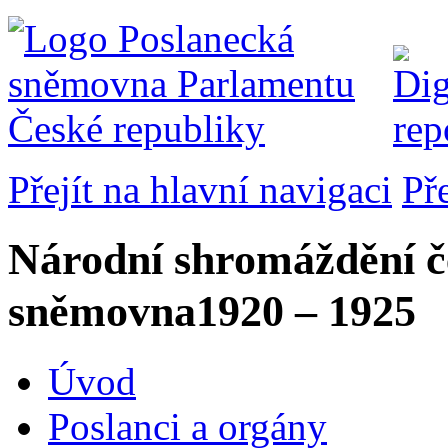
Přejít na hlavní navigaci
Př
Národní shromáždění č
sněmovna
1920 – 1925
Úvod
Poslanci a orgány