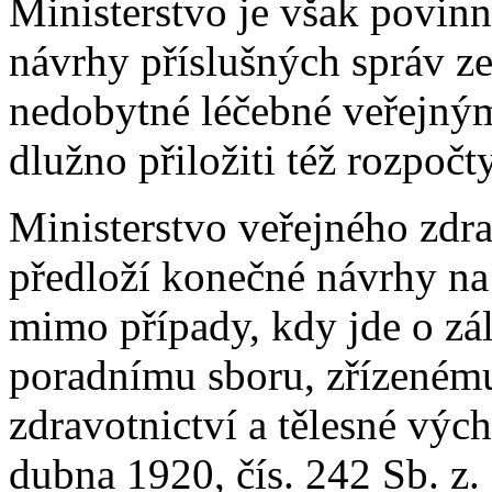
Ministerstvo je však povin
návrhy příslušných správ z
nedobytné léčebné veřejn
dlužno přiložiti též rozpoč
Ministerstvo veřejného zdra
předloží konečné návrhy na
mimo případy, kdy jde o zá
poradnímu sboru, zřízenému
zdravotnictví a tělesné výc
dubna 1920, čís. 242 Sb. z.