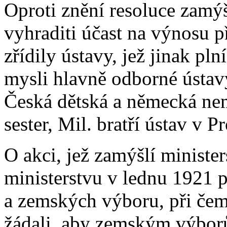
Oproti znění resoluce zamýš
vyhraditi účast na výnosu p
zřídily ústavy, jež jinak pl
mysli hlavně odborné ústav
Česká dětská a německá ne
sester, Mil. bratří ústav v P
O akci, jež zamýšlí ministe
ministerstvu v lednu 1921 
a zemských výboru, při če
žádali, aby zemským výborů