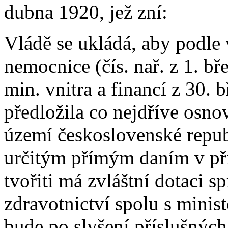
dubna 1920, jež zní:
Vládě se ukládá, aby podle
nemocnice (čís. nař. z 1. bře
min. vnitra a financí z 30. b
předložila co nejdříve osnov
území československé repub
určitým přímým daním v př
tvořiti má zvláštní dotaci 
zdravotnictví spolu s minist
bude po slyšení příslušnýc