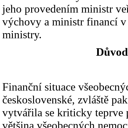
jeho provedením ministr veř
výchovy a ministr financí 
ministry.
Důvod
Finanční situace všeobecný
československé, zvláště pa
vytvářila se kriticky teprve
většina všeobecných nemocn