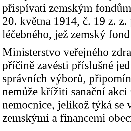
přispívati zemským fondům 
20. května 1914, č. 19 z. 
léčebného, jež zemský fond
Ministerstvo veřejného zdra
příčině zavésti příslušné j
správních výborů, připomíná
nemůže křížiti sanační akc
nemocnice, jelikož týká se
zemskými a financemi obec