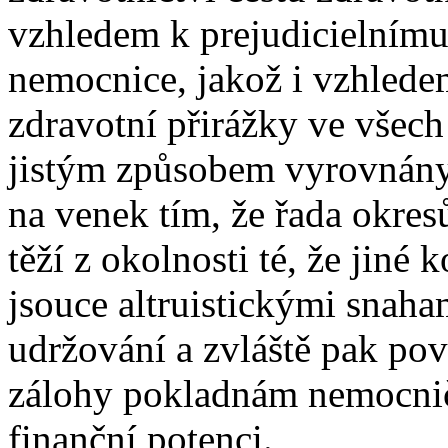
vzhledem k prejudicielnímu
nemocnice, jakož i vzhlede
zdravotní přirážky ve všec
jistým způsobem vyrovnány 
na venek tím, že řada okre
těží z okolnosti té, že jin
jsouce altruistickými snaham
udržování a zvláště pak pov
zálohy pokladnám nemocničn
finanční potenci.