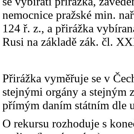
se vybírati přirážka, zaved
nemocnice pražské min. naří
124 ř. z., a přirážka vybír
Rusi na základě zák. čl. XXI
Přirážka vyměřuje se v Čec
stejnými orgány a stejným 
přímým daním státním dle u
O rekursu rozhoduje s koneč