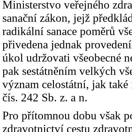
Ministerstvo veřejného zdra
sanační zákon, jejž předklád
radikální sanace poměrů v
přivedena jednak proveden
úkol udržovati všeobecné 
pak sestátněním velkých vš
význam celostátní, jak také
čís. 242 Sb. z. a n.
Pro přítomnou dobu však po
zdravotnictví cestu zdravot