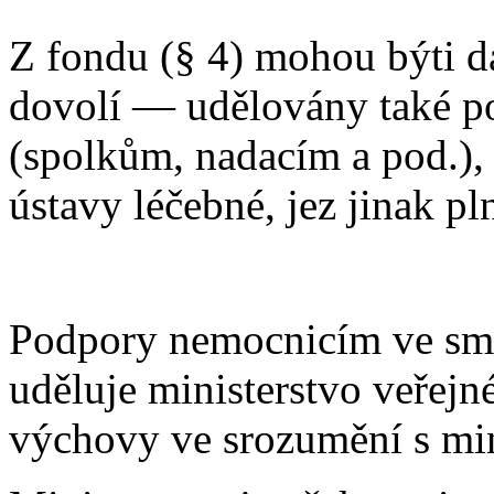
Z fondu (§ 4) mohou býti d
dovolí — udělovány také 
(spolkům, nadacím a pod.), 
ústavy léčebné, jez jinak p
Podpory nemocnicím ve smy
uděluje ministerstvo veřejné
výchovy ve srozumění s min