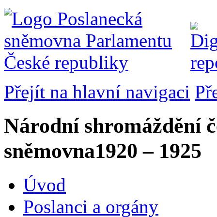
Přejít na hlavní navigaci
Př
Národní shromáždění č
sněmovna
1920 – 1925
Úvod
Poslanci a orgány