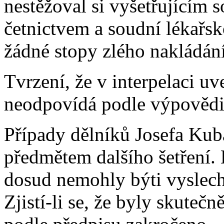
nestěžoval si vyšetřujícím 
četnictvem a soudní lékařsk
žádné stopy zlého nakládání
Tvrzení, že v interpelaci u
neodpovídá podle výpovědi 
Případy dělníků Josefa Kub
předmětem dalšího šetření.
dosud nemohly býti vyslechn
Zjistí-li se, že byly skuteč