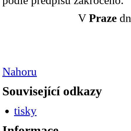
podle předpisu zakročeno.
V
Praze
dn
Nahoru
Související odkazy
tisky
Informace