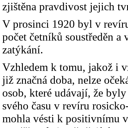
zjištěna pravdivost jejich tv
V prosinci 1920 byl v reví
počet četníků soustředěn a
zatýkání.
Vzhledem k tomu, jakož i v
již značná doba, nelze oček
osob, které udávají, že byly
svého času v revíru rosick
mohla vésti k positivnímu v