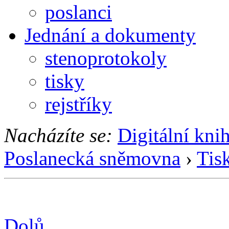
poslanci
Jednání a dokumenty
stenoprotokoly
tisky
rejstříky
Nacházíte se:
Digitální kni
Poslanecká sněmovna
›
Tis
Dolů