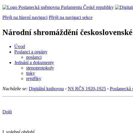
Přejít na hlavní navigaci
Přejít na navigaci sekce
Národní shromáždění československé
Úvod
Poslanci a orgány
poslanci
Jednání a dokumenty
stenoprotokoly
tisky
rejstříky
Nacházíte se:
Digitální knihovna
›
NS RČS 1920-1925
›
Poslanecká
Dolů
I. volební období.