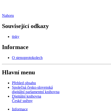
Nahoru
Související odkazy
tisky
Informace
O stenoprotokolech
Hlavní menu
Přehled obsahu
Společná česko-slovenská
digitální parlamentní knihovna
Digitální knihovna
České sněmy
Informace