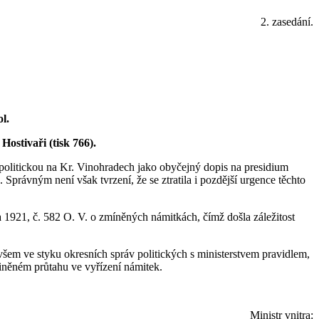
2. zasedání.
l.
Hostivaři (tisk 766).
u politickou na Kr. Vinohradech jako obyčejný dopis na presidium
. Správným není však tvrzení, že se ztratila i pozdější urgence těchto
a 1921, č. 582 O. V. o zmíněných námitkách, čímž došla záležitost
všem ve styku okresních správ politických s ministerstvem pravidlem,
aviněném průtahu ve vyřízení námitek.
Ministr vnitra: