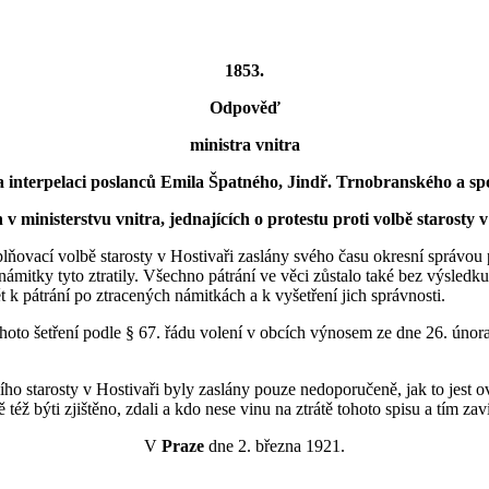
1853.
Odpověď
ministra vnitra
a interpelaci poslanců Emila Špatného, Jindř. Trnobranského a spo
 v ministerstvu vnitra, jednajících o protestu proti volbě starosty v 
oplňovací volbě starosty v Hostivaři zaslány svého času okresní správo
 námitky tyto ztratily. Všechno pátrání ve věci zůstalo také bez výsledku
t k pátrání po ztracených námitkách a k vyšetření jich správnosti.
hoto šetření podle § 67. řádu volení v obcích výnosem ze dne 26. únor
o starosty v Hostivaři byly zaslány pouze nedoporučeně, jak to jest o
 též býti zjištěno, zdali a kdo nese vinu na ztrátě tohoto spisu a tím z
V
Praze
dne 2. března 1921.