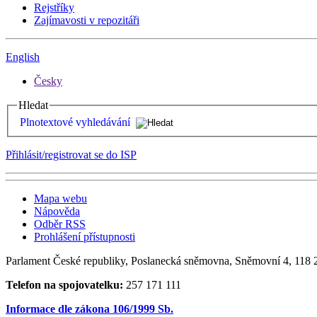
Rejstříky
Zajímavosti v repozitáři
English
Česky
Hledat
Plnotextové vyhledávání
Přihlásit/registrovat se do ISP
Mapa webu
Nápověda
Odběr RSS
Prohlášení přístupnosti
Parlament České republiky, Poslanecká sněmovna, Sněmovní 4, 118 2
Telefon na spojovatelku:
257 171 111
Informace dle zákona 106/1999 Sb.