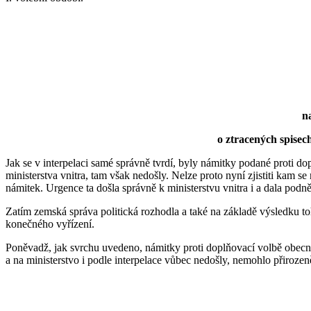
n
o ztracených spisech
Jak se v interpelaci samé správně tvrdí, byly námitky podané proti d
ministerstva vnitra, tam však nedošly. Nelze proto nyní zjistiti kam se
námitek. Urgence ta došla správně k ministerstvu vnitra i a dala podně
Zatím zemská správa politická rozhodla a také na základě výsledku to
konečného vyřízení.
Poněvadž, jak svrchu uvedeno, námitky proti doplňovací volbě obecníh
a na ministerstvo i podle interpelace vůbec nedošly, nemohlo přirozeně