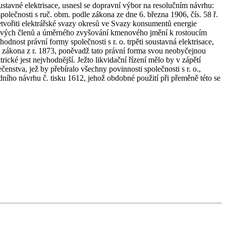
ustavné elektrisace, usnesl se dopravní výbor na resolučním návrhu:
lečnosti s ruč. obm. podle zákona ze dne 6. března 1906, čís. 58 ř.
etvořiti elektrářské svazy okresů ve Svazy konsumentů energie
 nových členů a úměrného zvyšování kmenového jmění k rostoucím
dnost právní formy společnosti s r. o. trpěti soustavná elektrisace,
le zákona z r. 1873, poněvadž tato právní forma svou neobyčejnou
cké jest nejvhodnější. Ježto likvidační řízení mělo by v zápětí
čenstva, jež by přebíralo všechny povinnosti společnosti s r. o.,
ního návrhu č. tisku 1612, jehož obdobné použití při přeměně této se