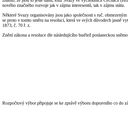
známo, že jsou to ještě další, totiž Svazy ve východních Čechách (H
nového značného rozvoje jak v zájmu interesentů, tak v zájmu státu.
Některé Svazy organisovány jsou jako společnosti s ruč. obmezeným d
se proto v tomto směru na resoluci, která ve svých důvodech jasně v
1873, č. 70 ř. z.
Znění zákona a resoluce dle následujícího buďtež poslaneckou sněm
Rozpočtový výbor připojuje se ke zprávě výboru dopravního co do zá