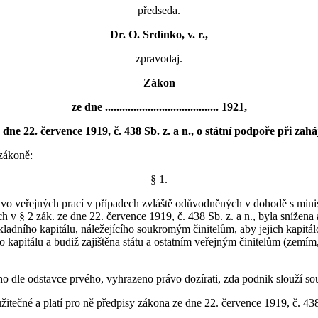
předseda.
Dr. O. Srdínko, v. r.,
zpravodaj.
Zákon
ze dne ........................................ 1921,
dne 22. července 1919, č. 438 Sb. z. a n., o státní podpoře při zahá
zákoně:
§ 1.
vo veřejných prací v případech zvláště odůvodněných v dohodě s minist
h v § 2 zák. ze dne 22. července 1919, č. 438 Sb. z. a n., byla snížen
základního kapitálu, náležejícího soukromým činitelům, aby jejich kapit
apitálu a budiž zajištěna státu a ostatním veřejným činitelům (zemím
o dle odstavce prvého, vyhrazeno právo dozírati, zda podnik slouží sou
itečné a platí pro ně předpisy zákona ze dne 22. července 1919, č. 438