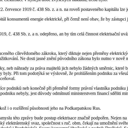
. července 1919 č. 438 Sb. z. a n. na roveň postaveného kapitálu lze je
apitál konsumentů energie elektrické, při čemž není obav, že by zást
č. 438 Sb. z. a n. odepřeno, an by tím celá činnost elektrisační uvá
uceného cílevědomého zákroku, který diktuje nejen přeměny elektrický
užitkování. Ne dosti jasné znění původního zákona bylo nutno v nově 
y, neb náhrady za práva majitelů jich nebylo žádných směrnic, které b
y byly. Při tom podotýká se výslovně, že prohlášením podniku za všeu
zceňoval.
íce podniků neb konečně při přeměně formy právní vlastníka podniku je
odniku nebyly, jest důvody odmítnutí ministerstvem financí sděliti mini
ož i o rozšíření působnosti jeho na Podkarpatskou Rus.
myslu této zprávy bude postup elektrisace značně podpořen. Nejen na S
ý elektrárenský svaz, společnost s ruč. obm. čekají na umožnění svého