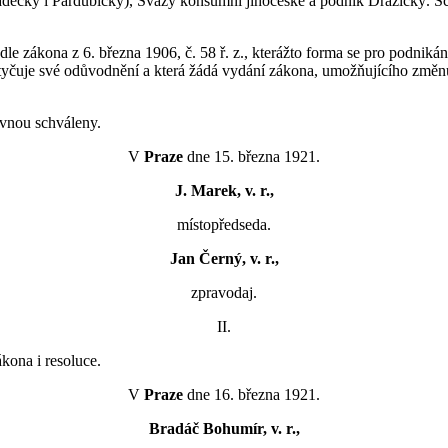
radecký i Pardubický), Svazy konsumní jihočeské a podnik Dražický. Sch
le zákona z 6. března 1906, č. 58 ř. z., kterážto forma se pro podnik
ytyčuje své odůvodnění a která žádá vydání zákona, umožňujícího změnu
ovnou schváleny.
V
Praze
dne 15. března 1921.
J. Marek, v. r.,
místopředseda.
Jan Černý, v. r.,
zpravodaj.
II.
kona i resoluce.
V
Praze
dne 16. března 1921.
Bradáč Bohumír, v. r.,