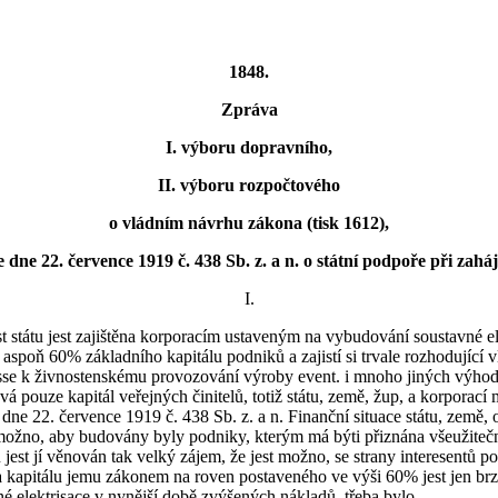
1848.
Zpráva
I. výboru dopravního,
II. výboru rozpočtového
o vládním návrhu zákona (tisk 1612),
 dne 22. července 1919 č. 438 Sb. z. a n. o státní podpoře při zaháj
I.
ast státu jest zajištěna korporacím ustaveným na vybudování soustavné
poň 60% základního kapitálu podniků a zajistí si trvale rozhodující v
esse k živnostenskému provozování výroby event. i mnoho jiných výho
á pouze kapitál veřejných činitelů, totiž státu, země, žup, a korporací
 dne 22. července 1919 č. 438 Sb. z. a n. Finanční situace státu, země,
nemožno, aby budovány byly podniky, kterým má býti přiznána všeužiteč
ů jest jí věnován tak velký zájem, že jest možno, se strany interesentů 
 a kapitálu jemu zákonem na roven postaveného ve výši 60% jest jen br
é elektrisace v nynější době zvýšených nákladů, třeba bylo.