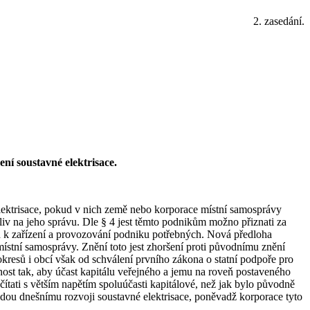
2. zasedání.
ení soustavné elektrisace.
 elektrisace, pokud v nich země nebo korporace místní samosprávy
liv na jeho správu. Dle § 4 jest těmto podnikům možno přiznati za
d k zařízení a provozování podniku potřebných. Nová předloha
 místní samosprávy. Znění toto jest zhoršení proti původnímu znění
 okresů i obcí však od schválení prvního zákona o statní podpoře pro
nost tak, aby účast kapitálu veřejného a jemu na roveň postaveného
počítati s větším napětím spoluúčasti kapitálové, než jak bylo původně
zdou dnešnímu rozvoji soustavné elektrisace, poněvadž korporace tyto