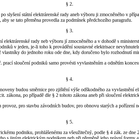
§ 2.
a po slyšení státní elektrárenské rady aneb výboru ji zmocněného v pří
ti, aby se tato přeměna provedla za podmínek předchozího paragrafu.
§ 3.
ní elektrárenské rady neb výboru jí zmocněného a v dohodě s ministerst
odniků v jeden, je-li toho k provádění soustavné elektrisace nevyhnuteln
 vlastníky do jednoho roku ode dne, kdy doručeno bylo rozhodnutí mini
ř. prací sloučení podniků samo provésti vyvlastněním a odnětím koncess
§ 4.
anoveny budou směrnice pro zjištění výše odškodného za vyvlastnění el
 cit. zákona, po případě dle § 2 tohoto zákona aneb při sloučení elektri
 provoz, pro stavbu závodních budov, pro obnovu starých a pořízení no
§ 5.
trickému podniku, prohlášenému za všeužitečný, podle § 4 zák. ze dne 2
eho s jiným elektrickým podnikem neb při přeměně jeho právní formy an