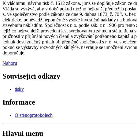
K vládnímu, návrhu tisk č. 1612 zákona, jimž se doplňuje zákon ze dne
Vláda se vyzývá, aby v době pokud možno nejkratší předložila poslan
z. ve společenstvo podle zákona ze dne 9. dubna 1873, č. 70 ř. z. be
elektrické, poněvadž nepoměrně vysoké investiční náklady na budová
stavebním nákladům. Společnost s r. o. podle zák. z r. 1906 pro tento 
jejíž co nejrychlejší provedení jest svrchovaným zájmem státu, třeba
pružností v přijímání nových členů a zvyšování potřebného kapitálu p
jednak dosti značný průtah při přeměně společnosti s r. o. ve společen
pokud se výstavby rozvodných sítí týče, navrhuje se umožnění svrchu 
doporučuje.
Nahoru
Související odkazy
tisky
Informace
O stenoprotokolech
Hlavní menu