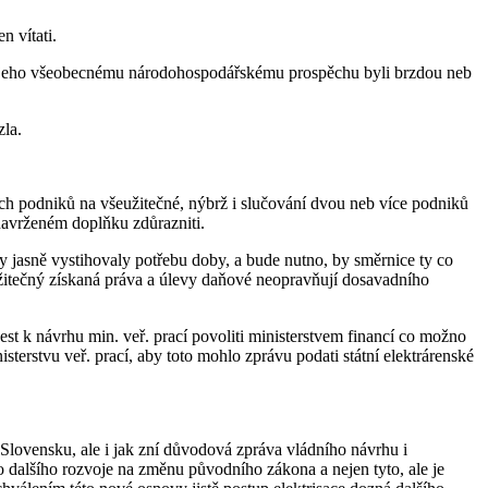
n vítati.
upci jeho všeobecnému národohospodářskému prospěchu byli brzdou neb
zla.
ch podniků na všeužitečné, nýbrž i slučování dvou neb více podniků
navrženém doplňku zdůrazniti.
y jasně vystihovaly potřebu doby, a bude nutno, by směrnice ty co
žitečný získaná práva a úlevy daňové neopravňují dosavadního
st k návrhu min. veř. prací povoliti ministerstvem financí co možno
sterstvu veř. prací, aby toto mohlo zprávu podati státní elektrárenské
lovensku, ale i jak zní důvodová zpráva vládního návrhu i
 dalšího rozvoje na změnu původního zákona a nejen tyto, ale je