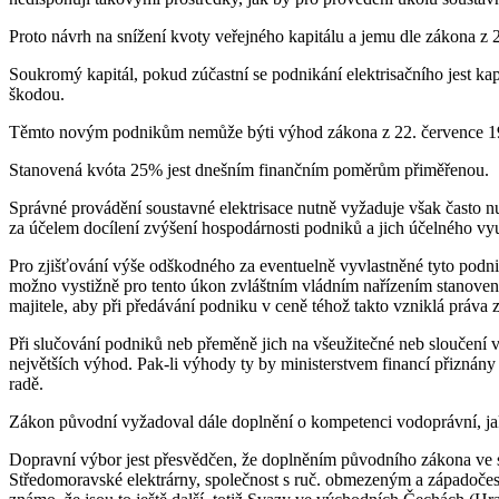
Proto návrh na snížení kvoty veřejného kapitálu a jemu dle zákona z 22
Soukromý kapitál, pokud zúčastní se podnikání elektrisačního jest k
škodou.
Těmto novým podnikům nemůže býti výhod zákona z 22. července 1919, 
Stanovená kvóta 25% jest dnešním finančním poměrům přiměřenou.
Správné provádění soustavné elektrisace nutně vyžaduje však často n
za účelem docílení zvýšení hospodárnosti podniků a jich účelného vy
Pro zjišťování výše odškodného za eventuelně vyvlastněné tyto podnik
možno vystižně pro tento úkon zvláštním vládním nařízením stanoven
majitele, aby při předávání podniku v ceně téhož takto vzniklá práva 
Při slučování podniků neb přeměně jich na všeužitečné neb sloučení v
největších výhod. Pak-li výhody ty by ministerstvem financí přiznány p
radě.
Zákon původní vyžadoval dále doplnění o kompetenci vodoprávní, jak
Dopravní výbor jest přesvědčen, že doplněním původního zákona ve s
Středomoravské elektrárny, společnost s ruč. obmezeným a západočesk