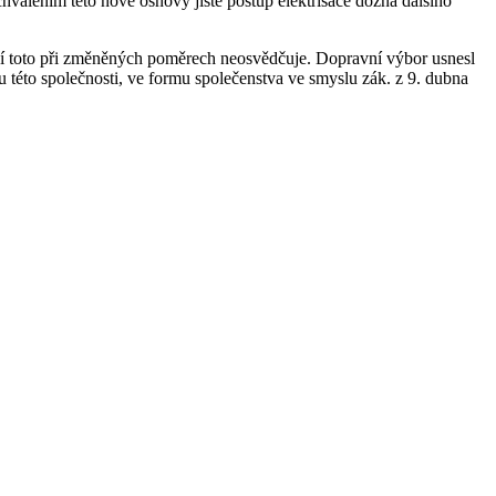
válením této nové osnovy jistě postup elektrisace dozná dalšího
ání toto při změněných poměrech neosvědčuje. Dopravní výbor usnesl
 této společnosti, ve formu společenstva ve smyslu zák. z 9. dubna