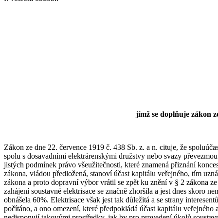
jímž se doplňuje zákon ze
Zákon ze dne 22. července 1919 č. 438 Sb. z. a n. cituje, že spoluúč
spolu s dosavadními elektrárenskými družstvy nebo svazy převezmou as
jistých podmínek právo všeužitečnosti, které znamená přiznání konc
zákona, vládou předložená, stanoví účast kapitálu veřejného, tím uznáv
zákona a proto dopravní výbor vrátil se zpět ku znění v § 2 zákona ze
zahájení soustavné elektrisace se značně zhoršila a jest dnes skoro 
obnášela 60%. Elektrisace však jest tak důležitá a se strany interesent
počítáno, a ono omezení, které předpokládá účast kapitálu veřejného
nedisponují takovými prostředky, jak by pro provedení úkolů soustavn