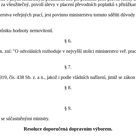
za všeužitečný, povolí úlevy v placení převodních poplatků s přirážka
erstva veřejných prací, jest povinno ministerstvu tomuto sděliti důvody 
růstku hodnoty nemovitostí.
§ 6.
n. zní: "O odvoláních rozhoduje v nejvyšší stolici ministerstvo veř. pr
§ 7.
, čís. 438 Sb. z. a n., jakož i podle vládních nařízení, jimiž se zákon
§ 8.
§ 9.
 se súčastněnými ministry.
Resoluce doporučená dopravním výborem.