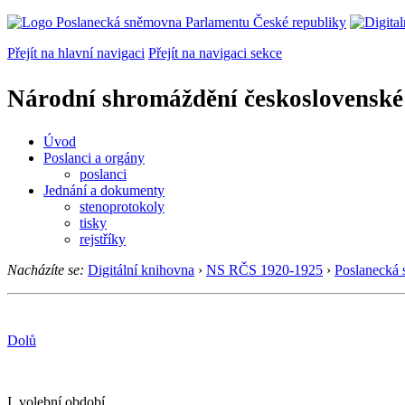
Přejít na hlavní navigaci
Přejít na navigaci sekce
Národní shromáždění československé
Úvod
Poslanci a orgány
poslanci
Jednání a dokumenty
stenoprotokoly
tisky
rejstříky
Nacházíte se:
Digitální knihovna
›
NS RČS 1920-1925
›
Poslanecká
Dolů
I. volební období.