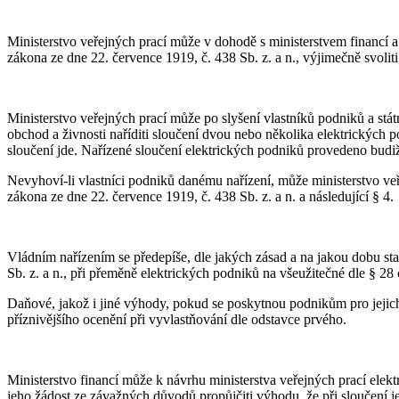
Ministerstvo veřejných prací může v dohodě s ministerstvem financí 
zákona ze dne 22. července 1919, č. 438 Sb. z. a n., výjimečně svoli
Ministerstvo veřejných prací může po slyšení vlastníků podniků a stát
obchod a živnosti naříditi sloučení dvou nebo několika elektrických p
sloučení jde. Nařízené sloučení elektrických podniků provedeno budiž
Nevyhoví-li vlastníci podniků danému nařízení, může ministerstvo ve
zákona ze dne 22. července 1919, č. 438 Sb. z. a n. a následující § 4.
Vládním nařízením se předepíše, dle jakých zásad a na jakou dobu st
Sb. z. a n., při přeměně elektrických podniků na všeužitečné dle § 28
Daňové, jakož i jiné výhody, pokud se poskytnou podnikům pro jejich
příznivějšího ocenění při vyvlastňování dle odstavce prvého.
Ministerstvo financí může k návrhu ministerstva veřejných prací elek
jeho žádost ze závažných důvodů propůjčiti výhodu, že při sloučení j