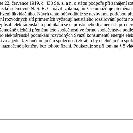
 22. července 1919, č. 438 Sb. z. a n. o státní podpoře při zahájení so
ecké sněmovně N. S. R. Č. návrh zákona, jímž se umožňuje přeměna spo
z řízení likvidačního. Návrh tento odůvodňuje se nezbytnou potřebou př
ní rozvodných sítí primerních vyžadují neustálého rozšiřování počtu
způsob elektrárenského podnikání se naprosto nehodí a nemá-li pro nevho
 všemožně ulehčiti přeměnu této společnosti ve formu společenstva pod
ro elektrárenské podnikání rozvodných Svazů konsumentů energie elektri
stvo a jednak zdaněním jmění společnosti zkrátilo by citelně jmění spole
naznačené přeměny bez tohoto řízení. Poukazuje se při tom na § 5 vlád