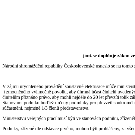
jímž se doplňuje zákon ze 
Národní shromáždění republiky Československé usneslo se na tomto 
V zájmu urychleného provádění soustavné elektrisace může ministerst
jí zmocněného výjimečně povoliti, aby úhrnná účast činitelů uvedenýc
činitelům přiznáno právo, aby mohli nejdéle do 20 let převzíti tolik 
Stanovami podniku buďtež určeny podmínky pro převzetí soukromého k
súčastněni, nejméně 1/3 členů představenstva.
Ministerstvu veřejných prací musí býti ve stanovách podniku, zřízenéh
Podniky, zřízené dle odstavce prvého, mohou býti prohlášeny, za všeuž