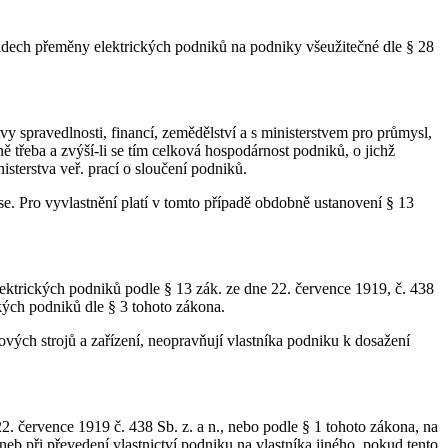
padech přeměny elektrických podniků na podniky všeužitečné dle § 28
vy spravedlnosti, financí, zemědělství a s ministerstvem pro průmysl,
ě třeba a zvýší-li se tím celková hospodárnost podniků, o jichž
sterstva veř. prací o sloučení podniků.
e. Pro vyvlastnění platí v tomto případě obdobně ustanovení § 13
ektrických podniků podle § 13 zák. ze dne 22. července 1919, č. 438
ckých podniků dle § 3 tohoto zákona.
vých strojů a zařízení, neopravňují vlastníka podniku k dosažení
2. července 1919 č. 438 Sb. z. a n., nebo podle § 1 tohoto zákona, na
eb při převedení vlastnictví podniku na vlastníka jiného, pokud tento