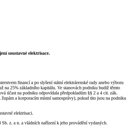
jení soustavné elektrisace.
erstvem financí a po slyšení státní elektrárenské rady anebo výboru
a až na 25% základního kapitálu. Ve stanovách podniku budiž těmto
álová účast na podniku odpovídala předpokladům §§ 2 a 4 cit. zák.
, župám a korporacím místní samosprávy), pokud tito jsou na podniku
stavné elektrisaci.
 Sb. z. a n. a vládních nařízení k jeho provádění vydaných.