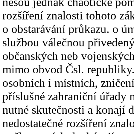
nesou jednak chaotické pom
rozšíření znalosti tohoto z
o obstarávání průkazu. o úm
službou válečnou přivedenýc
občanských neb vojenských ú
mimo obvod Čsl. republiky
osobních i místních, zničen
příslušné zahraniční úřady n
nutné skutečnosti a konají 
nedostatečné rozšíření znal