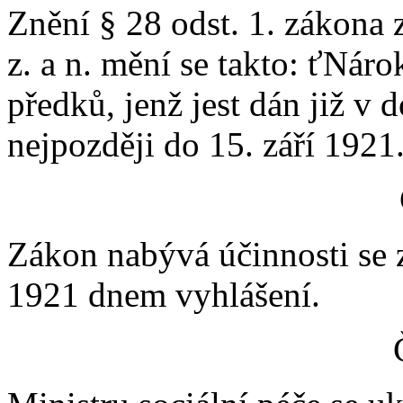
Znění § 28 odst. 1. zákona 
z. a n. mění se takto: ťNár
předků, jenž jest dán již v d
nejpozději do 15. září 1921
Zákon nabývá účinnosti se z
1921 dnem vyhlášení.