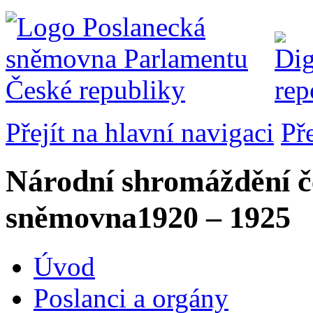
Přejít na hlavní navigaci
Př
Národní shromáždění č
sněmovna
1920 – 1925
Úvod
Poslanci a orgány