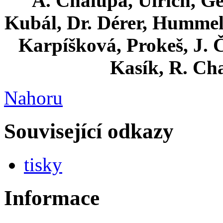
A. Chalupa, Ulrich, Ge
Kubál, Dr. Dérer, Hummel
Karpíšková, Prokeš, J. Č
Kasík, R. Ch
Nahoru
Související odkazy
tisky
Informace