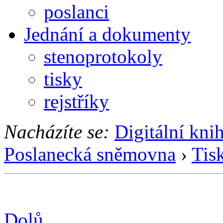
poslanci
Jednání a dokumenty
stenoprotokoly
tisky
rejstříky
Nacházíte se:
Digitální kni
Poslanecká sněmovna
›
Tis
Dolů