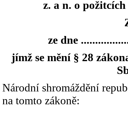
z. a n. o požitcí
ze dne .................
jímž se mění § 28 zákona
Sb
Národní shromáždění repub
na tomto zákoně: