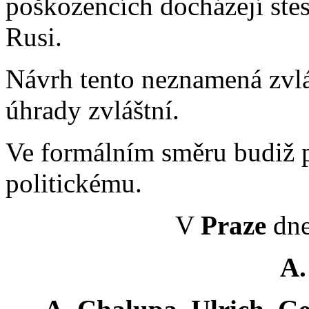
poškozencích docházejí ste
Rusi.
Návrh tento neznamená zvláš
úhrady zvláštní.
Ve formálním směru budiž p
politickému.
V
Praze
dne
A.