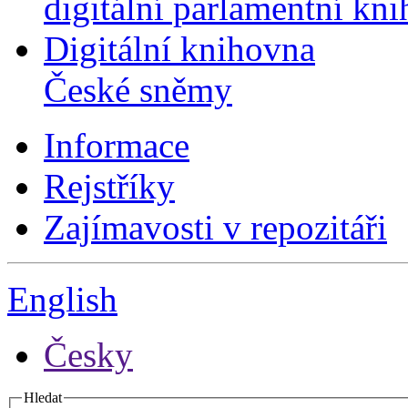
digitální parlamentní kn
Digitální knihovna
České sněmy
Informace
Rejstříky
Zajímavosti v repozitáři
English
Česky
Hledat