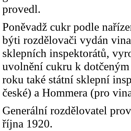
provedl.
Poněvadž cukr podle naříze
býti rozdělovači vydán vin
sklepních inspektorátů, vy
uvolnění cukru k dotčeným
roku také státní sklepní in
české) a Hommera (pro vin
Generální rozdělovatel prov
října 1920.