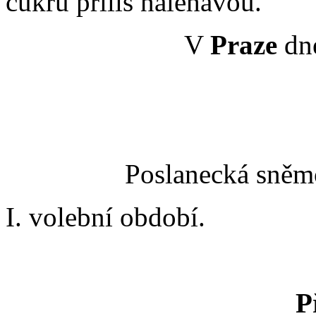
cukru příliš naléhavou.
V
Praze
dn
Poslanecká sněmo
I. volební období.
P