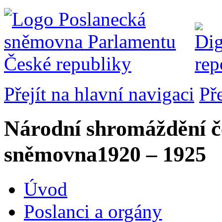
Přejít na hlavní navigaci
Př
Národní shromáždění č
sněmovna
1920 – 1925
Úvod
Poslanci a orgány