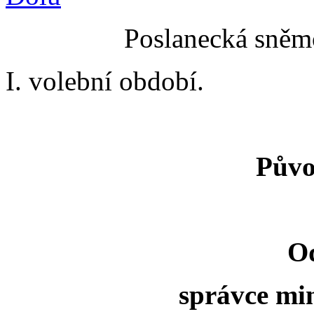
Poslanecká sněmo
I. volební období.
Půvo
O
správce min