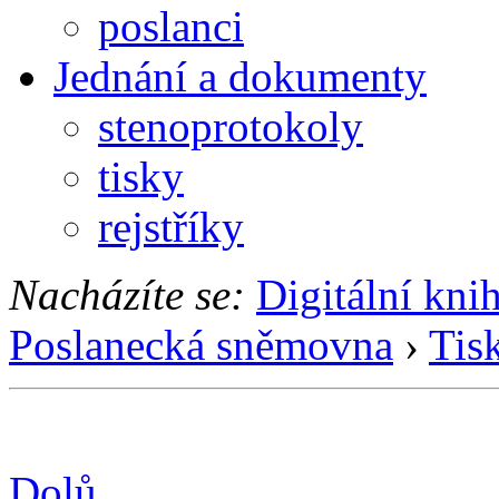
poslanci
Jednání a dokumenty
stenoprotokoly
tisky
rejstříky
Nacházíte se:
Digitální kni
Poslanecká sněmovna
›
Tis
Dolů