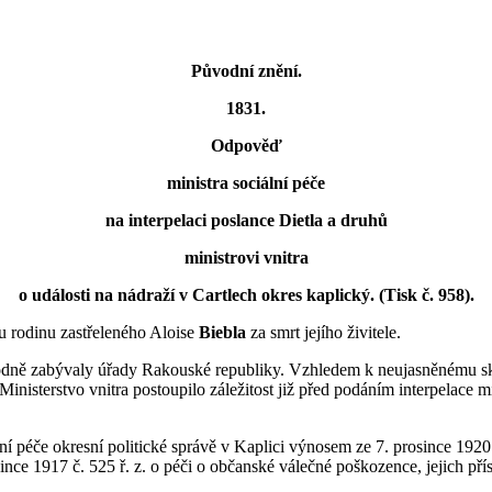
Původní znění.
1831.
Odpověď
ministra sociální péče
na interpelaci poslance Dietla a druhů
ministrovi vnitra
o události na nádraží v Cartlech okres kaplický. (Tisk č. 958).
ou rodinu zastřeleného Aloise
Biebla
za smrt jejího živitele.
odně zabývaly úřady Rakouské republiky. Vzhledem k neujasněnému skut
Ministerstvo vnitra postoupilo záležitost již před podáním interpelace 
ální péče okresní politické správě v Kaplici výnosem ze 7. prosince 192
ince 1917 č. 525 ř. z. o péči o občanské válečné poškozence, jejich přís