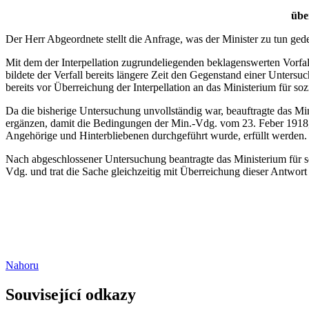
übe
Der Herr Abgeordnete stellt die Anfrage, was der Minister zu tun ged
Mit dem der Interpellation zugrundeliegenden beklagenswerten Vorfal
bildete der Verfall bereits längere Zeit den Gegenstand einer Unters
bereits vor Überreichung der Interpellation an das Ministerium für so
Da die bisherige Untersuchung unvollständig war, beauftragte das Mi
ergänzen, damit die Bedingungen der Min.-Vdg. vom 23. Feber 1918, 
Angehörige und Hinterbliebenen durchgeführt wurde, erfüllt werden.
Nach abgeschlossener Untersuchung beantragte das Ministerium für so
Vdg. und trat die Sache gleichzeitig mit Überreichung dieser Antwor
Nahoru
Související odkazy