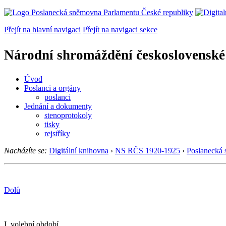
Přejít na hlavní navigaci
Přejít na navigaci sekce
Národní shromáždění československé
Úvod
Poslanci a orgány
poslanci
Jednání a dokumenty
stenoprotokoly
tisky
rejstříky
Nacházíte se:
Digitální knihovna
›
NS RČS 1920-1925
›
Poslanecká
Dolů
I. volební období.