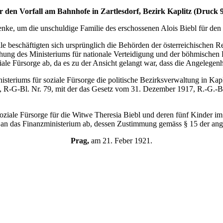
r den Vorfall am Bahnhofe in Zartlesdorf, Bezirk Kaplitz (Druck 9
enke, um die unschuldige Familie des erschossenen Alois Biebl für den
le beschäftigten sich ursprünglich die Behörden der österreichischen R
uchung des Ministeriums für nationale Verteidigung und der böhmischen 
ziale Fürsorge ab, da es zu der Ansicht gelangt war, dass die Angelege
nisteriums für soziale Fürsorge die politische Bezirksverwaltung in Ka
R-G-Bl. Nr. 79, mit der das Gesetz vom 31. Dezember 1917, R.-G.-Bl. 
ziale Fürsorge für die Witwe Theresia Biebl und deren fünf Kinder im 
t an das Finanzministerium ab, dessen Zustimmung gemäss § 15 der ange
Prag,
am 21. Feber 1921.