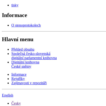
tisky
Informace
O stenoprotokolech
Hlavní menu
Přehled obsahu
Společná česko-slovenská
digitální parlamentní knihovna
Digitální knihovna
České sněmy
Informace
Rejstříky
Zajímavosti v repozitáři
English
Česky