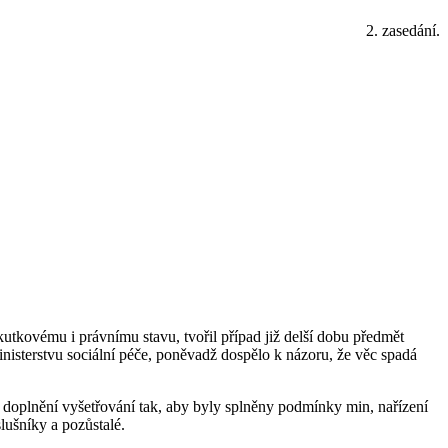
2. zasedání.
kovému i právnímu stavu, tvořil případ již delší dobu předmět
ministerstvu sociální péče, poněvadž dospělo k názoru, že věc spadá
0 doplnění vyšetřování tak, aby byly splněny podmínky min, nařízení
lušníky a pozůstalé.