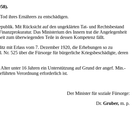
58).
 Tod ihres Ernährers zu entschädigen.
epublik. Mit Rücksicht auf den ungeklärten Tat- und Rechtsbestand
Finanzprokuratur. Das Ministerium des Innern trat die Angelegenheit
nheit zum überwiegenden Teile in dessen Kompetenz fällt.
plitz mit Erlass vom 7. Dezember 1920, die Erhebungen so zu
Nr. 525 über die Fürsorge für bürgerliche Kriegsbeschädigte, deren
Alter unter 16 Jahren ein Unterstützung auf Grund der angef. Min.-
führten Verordnung erforderlich ist.
Der Minister für soziale Fürsorge:
Dr.
Gruber,
m. p.