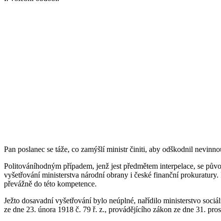
Pan poslanec se táže, co zamýšlí ministr činiti, aby odškodnil nevinn
Politováníhodným případem, jenž jest předmětem interpelace, se pův
vyšetřování ministerstva národní obrany i české finanční prokuratury. 
převážně do této kompetence.
Ježto dosavadní vyšetřování bylo neúplné, nařídilo ministerstvo soci
ze dne 23. února 1918 č. 79 ř.
z., provádějícího zákon ze dne 31. pros