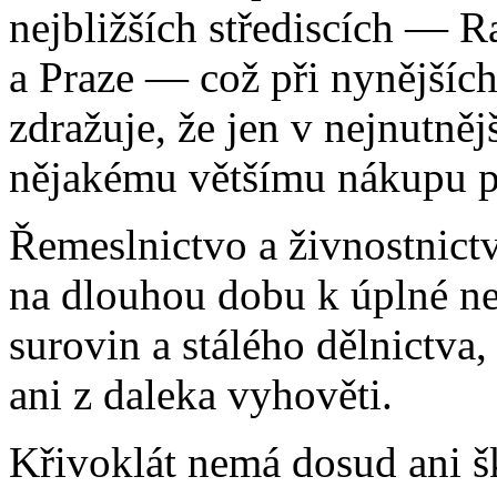
nejbližších střediscích — R
a Praze — což při nynějších
zdražuje, že jen v nejnutně
nějakému většímu nákupu p
Řemeslnictvo a živnostnictv
na dlouhou dobu k úplné ne
surovin a stálého dělnictva
ani z daleka vyhověti.
Křivoklát nemá dosud ani š