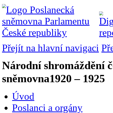
Přejít na hlavní navigaci
Př
Národní shromáždění č
sněmovna
1920 – 1925
Úvod
Poslanci a orgány