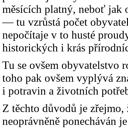
měsících platný, neboť jak 
— tu vzrůstá počet obyvate
nepočítaje v to husté prou
historických i krás přírodní
Tu se ovšem obyvatelstvo ro
toho pak ovšem vyplývá zna
i potravin a životních potře
Z těchto důvodů je zřejmo, 
neoprávněně ponecháván je v