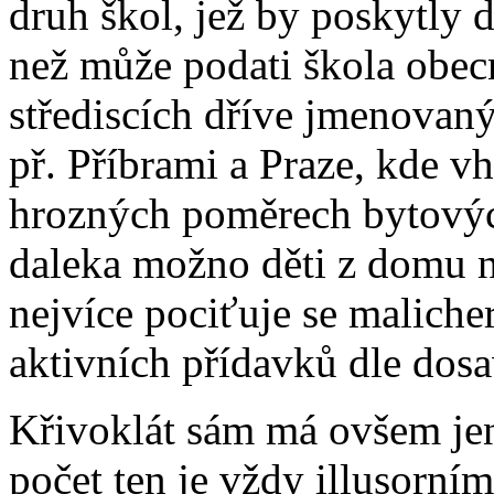
druh škol, jež by poskytly 
než může podati škola obecn
střediscích dříve jmenova
př. Příbrami a Praze, kde vh
hrozných poměrech bytových
daleka možno děti z domu na
nejvíce pociťuje se malich
aktivních přídavků dle do
Křivoklát sám má ovšem jen
počet ten je vždy illusorní