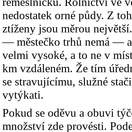
řemeslnicku. Rolnictví ve v
nedostatek orné půdy. Z to
ztíženy jsou měrou největší.
— městečko trhů nemá — a d
velmi vysoké, a to ne v mís
km vzdáleném. Že tím úřed
se stravujícímu, služné stač
vytýkati.
Pokud se oděvu a obuvi tý
množství zde provésti. Pode