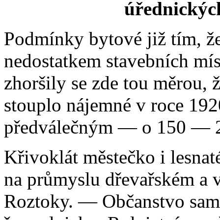
úřednických
Podmínky bytové již tím, ž
nedostatkem stavebních míst 
zhoršily se zde tou měrou, 
stouplo nájemné v roce 192
předválečným — o 150 — 2
Křivoklát městečko i lesnat
na průmyslu dřevařském a v
Roztoky. — Občanstvo samo