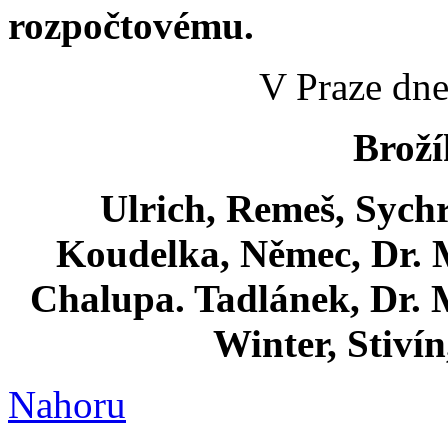
rozpočtovému.
V Praze dne
Broží
Ulrich, Remeš, Sych
Koudelka, Němec, Dr. M
Chalupa. Tadlánek, Dr. M
Winter, Stivín
Nahoru