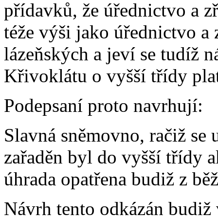
přídavků, že úřednictvo a z
téže výši jako úřednictvo a
lázeňských a jeví se tudíž 
Křivoklátu o vyšší třídy pl
Podepsaní proto navrhují:
Slavná sněmovno, račiž se u
zařaděn byl do vyšší třídy 
úhrada opatřena budiž z běž
Návrh tento odkázán budiž