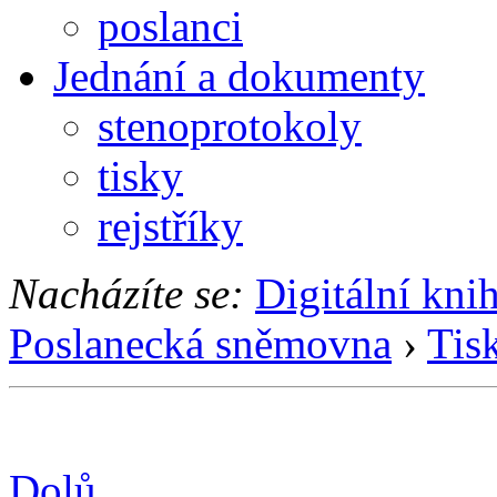
poslanci
Jednání a dokumenty
stenoprotokoly
tisky
rejstříky
Nacházíte se:
Digitální kni
Poslanecká sněmovna
›
Tis
Dolů